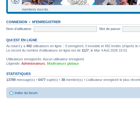
membres inscrits.
CONNEXION
•
M’ENREGISTRER
Nom d’utilisateur:
Mot de passe:
QUI EST EN LIGNE
Au total il y a
492
utilisateurs en ligne :: 0 enregistré, 0 invisible et 492 invités (d’après l
Le record du nombre d’utilisateurs en ligne est de
1127
, le Mar 4 Aoû 2026 15:01
Utilisateurs enregistrés: Aucun utilisateur enregistré
Légende:
Administrateurs
,
Modérateurs globaux
STATISTIQUES
13789
message(s) •
5477
sujet(s) •
38
membre(s) • L’utilisateur enregistré le plus récen
Index du forum