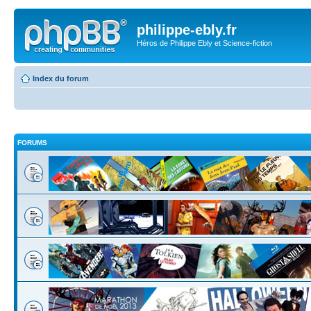
philippe-ebly.fr
Héros de Philippe Ebly et Science-fiction
Index du forum
FORUMS