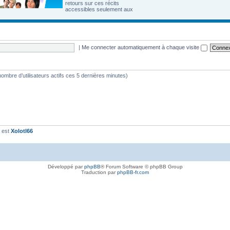
retours sur ces récits
accessibles seulement aux
|
Me connecter automatiquement à chaque visite
e nombre d’utilisateurs actifs ces 5 dernières minutes)
t est
Xolotl66
Développé par
phpBB
® Forum Software © phpBB Group
Traduction par
phpBB-fr.com