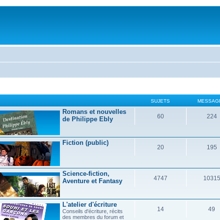
SUJETS
MESSAG
Romans et nouvelles
60
224
de Philippe Ebly
Fiction (public)
20
195
Science-fiction,
4747
1031
Aventure et Fantasy
L'atelier d'écriture
14
49
Conseils d'écriture, récits
des membres du forum et