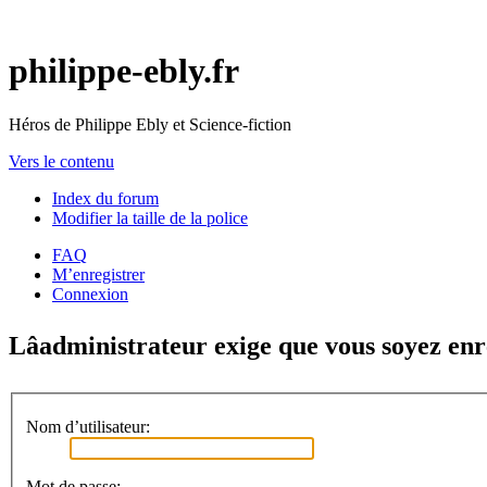
philippe-ebly.fr
Héros de Philippe Ebly et Science-fiction
Vers le contenu
Index du forum
Modifier la taille de la police
FAQ
M’enregistrer
Connexion
Lâadministrateur exige que vous soyez en
Nom d’utilisateur:
Mot de passe: