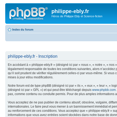
philippe-ebly.fr
Héros de Philippe Ebly et Science-fiction
Index du forum
philippe-ebly.fr - Inscription
En accédant à « philippe-ebly.fr » (désigné ici par « nous », « notre », « nos
légalement responsable de toutes les conditions suivantes, alors n’accédez pa
qu’il soit prudent de vérifier régulièrement celles-ci par vous-même. Si vous
mises à jour et/ou modifications.
Notre forum est de type phpBB (désigné ici par « ils », « eux », « leur », « 
(désigné ici par « GPL ») et qui peut être téléchargé depuis
www.phpbb.com
pas, comme contenu ou conduite permis. Pour de plus amples informations a
Vous acceptez de ne pas publier de contenu abusif, obscène, vulgaire, diffama
internationales. Le faire peut vous mener à un bannissement immédiat et perm
au renforcement de ces conditions. Vous acceptez que « philippe-ebly.fr » sup
informations que vous avez entrées soient stockées dans notre base de donnée