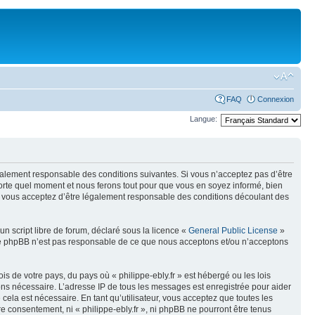
FAQ
Connexion
Langue:
légalement responsable des conditions suivantes. Si vous n’acceptez pas d’être
mporte quel moment et nous ferons tout pour que vous en soyez informé, bien
ués, vous acceptez d’être légalement responsable des conditions découlant des
n script libre de forum, déclaré sous la licence «
General Public License
»
oupe phpBB n’est pas responsable de ce que nous acceptons et/ou n’acceptons
s de votre pays, du pays où « philippe-ebly.fr » est hébergé ou les lois
eons nécessaire. L’adresse IP de tous les messages est enregistrée pour aider
cela est nécessaire. En tant qu’utilisateur, vous acceptez que toutes les
 consentement, ni « philippe-ebly.fr », ni phpBB ne pourront être tenus