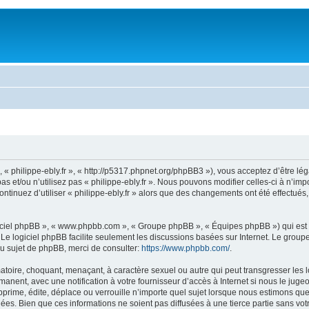
 », « philippe-ebly.fr », « http://p5317.phpnet.org/phpBB3 »), vous acceptez d’être 
s et/ou n’utilisez pas « philippe-ebly.fr ». Nous pouvons modifier celles-ci à n’i
 continuez d’utiliser « philippe-ebly.fr » alors que des changements ont été effect
logiciel phpBB », « www.phpbb.com », « Groupe phpBB », « Équipes phpBB ») qui est u
. Le logiciel phpBB facilite seulement les discussions basées sur Internet. Le gr
u sujet de phpBB, merci de consulter:
https://www.phpbb.com/
.
toire, choquant, menaçant, à caractère sexuel ou autre qui peut transgresser les loi
anent, avec une notification à votre fournisseur d’accès à Internet si nous le jug
prime, édite, déplace ou verrouille n’importe quel sujet lorsque nous estimons que 
s. Bien que ces informations ne soient pas diffusées à une tierce partie sans votre