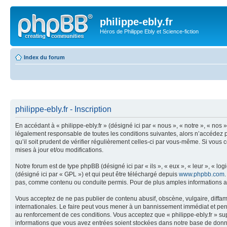
philippe-ebly.fr
Héros de Philippe Ebly et Science-fiction
Index du forum
philippe-ebly.fr - Inscription
En accédant à « philippe-ebly.fr » (désigné ici par « nous », « notre », « nos
légalement responsable de toutes les conditions suivantes, alors n’accédez pa
qu’il soit prudent de vérifier régulièrement celles-ci par vous-même. Si vous
mises à jour et/ou modifications.
Notre forum est de type phpBB (désigné ici par « ils », « eux », « leur », « 
(désigné ici par « GPL ») et qui peut être téléchargé depuis
www.phpbb.com
pas, comme contenu ou conduite permis. Pour de plus amples informations a
Vous acceptez de ne pas publier de contenu abusif, obscène, vulgaire, diffama
internationales. Le faire peut vous mener à un bannissement immédiat et perm
au renforcement de ces conditions. Vous acceptez que « philippe-ebly.fr » sup
informations que vous avez entrées soient stockées dans notre base de donnée