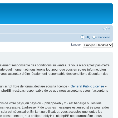
FAQ
Connexion
Langue:
légalement responsable des conditions suivantes. Si vous n’acceptez pas d’être
mporte quel moment et nous ferons tout pour que vous en soyez informé, bien
ués, vous acceptez d’être légalement responsable des conditions découlant des
n script libre de forum, déclaré sous la licence «
General Public License
»
oupe phpBB n’est pas responsable de ce que nous acceptons et/ou n’acceptons
s de votre pays, du pays où « philippe-ebly.fr » est hébergé ou les lois
eons nécessaire. L’adresse IP de tous les messages est enregistrée pour aider
cela est nécessaire. En tant qu’utilisateur, vous acceptez que toutes les
 consentement, ni « philippe-ebly.fr », ni phpBB ne pourront être tenus