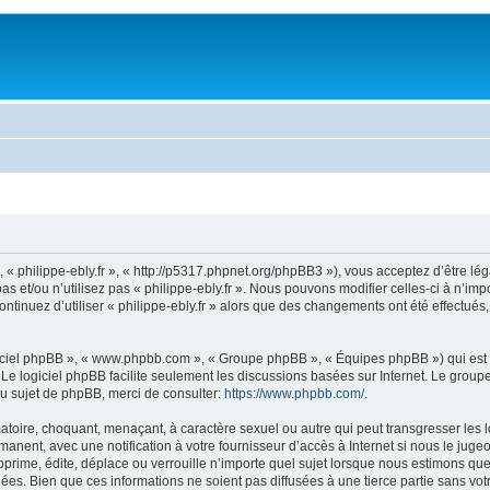
 », « philippe-ebly.fr », « http://p5317.phpnet.org/phpBB3 »), vous acceptez d’être 
s et/ou n’utilisez pas « philippe-ebly.fr ». Nous pouvons modifier celles-ci à n’i
 continuez d’utiliser « philippe-ebly.fr » alors que des changements ont été effect
logiciel phpBB », « www.phpbb.com », « Groupe phpBB », « Équipes phpBB ») qui est u
. Le logiciel phpBB facilite seulement les discussions basées sur Internet. Le gr
u sujet de phpBB, merci de consulter:
https://www.phpbb.com/
.
toire, choquant, menaçant, à caractère sexuel ou autre qui peut transgresser les loi
anent, avec une notification à votre fournisseur d’accès à Internet si nous le jug
prime, édite, déplace ou verrouille n’importe quel sujet lorsque nous estimons que 
s. Bien que ces informations ne soient pas diffusées à une tierce partie sans votre