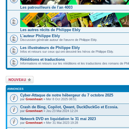
Les patrouilleurs de l'an 4003
Les autres récits de Philippe Ebly
L'auteur Philippe Ebly
Discussion générale autour de l’œuvre de Philippe Ebly.
Les illustrateurs de Philippe Ebly
Infos et retours sur ceux qui ont dessiné les héros de Philippe Ebly.
Rééditions et traductions
Informations et retours sur les rééditions et les traductions des romans de Phi
Écrire un nouveau
sujet
ANNONCES
Cyber-Attaque de notre hébergeur du 7 octobre 2025
par
Greenheart
» Mer 8 Oct 2025 08:51
Crash de Bing, Copilot, Qwant, DuckDuckGo et Ecosia.
par
Greenheart
» Jeu 23 Mai 2024 12:24
Network DVD en liquidation le 31 mai 2023
par
Greenheart
» Mer 31 Mai 2023 19:28