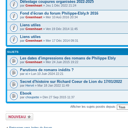
Délestage coupures organisées 2022-2025
par
Greenheart
» Jeu 1 Déc 2022 21:24
Fond d'écran du forum Philippe-Ebly.fr 2016
par
Greenheart
» Mer 10 Aoû 2016 20:34
Liens utiles
par
Greenheart
» Ven 19 Déc 2014 11:45
Liens utiles
par
Greenheart
» Mer 17 Déc 2014 09:31
SUJETS
Les dates d'impressions des romans de Philippe Ebly
par
Greenheart
» Mer 24 Juin 2015 19:22
Parutions de romans inédits ?
par
xi
» Lun 10 Juin 2024 22:21
Secret d'histoire sur Richard Coeur de Lion du 17/01/2022
par
Hervé
» Mar 18 Jan 2022 11:49
Ebook
par
choupette
» Dim 27 Sep 2015 11:37
Afficher les sujets postés depuis:
Écrire un nouveau
sujet
Retourner vers Index du forum