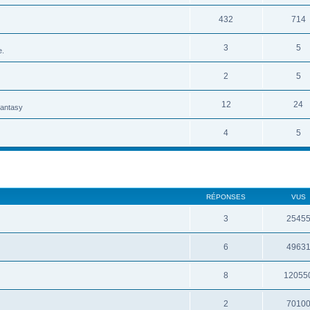
432
714
3
5
e.
2
5
12
24
Fantasy
4
5
RÉPONSES
VUS
3
2545
6
4963
8
12055
2
7010