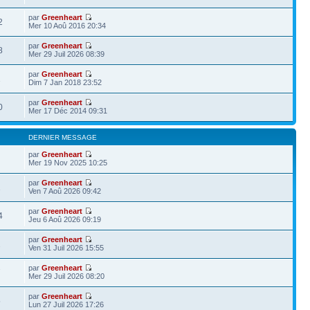
par
Greenheart
2
Mer 10 Aoû 2016 20:34
par
Greenheart
8
Mer 29 Juil 2026 08:39
par
Greenheart
1
Dim 7 Jan 2018 23:52
par
Greenheart
0
Mer 17 Déc 2014 09:31
DERNIER MESSAGE
par
Greenheart
Mer 19 Nov 2025 10:25
par
Greenheart
1
Ven 7 Aoû 2026 09:42
par
Greenheart
4
Jeu 6 Aoû 2026 09:19
par
Greenheart
2
Ven 31 Juil 2026 15:55
par
Greenheart
7
Mer 29 Juil 2026 08:20
par
Greenheart
5
Lun 27 Juil 2026 17:26