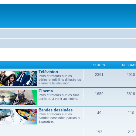
SUJETS
MESSAG
Télévision
2361
4910
Infos et retours sur les
séries et téléfilms diffusés ou
à venir à la télévision.
Cinema
1659
3818
Infos et retours sur les films
sortis ou à venir au cinéma.
Bandes dessinées
49
110
Infos et retours sur les
bandes dessinées parues ou
à paraître.
193
212