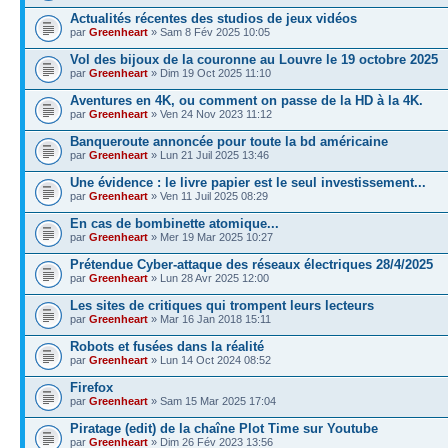
Actualités récentes des studios de jeux vidéos
par
Greenheart
» Sam 8 Fév 2025 10:05
Vol des bijoux de la couronne au Louvre le 19 octobre 2025
par
Greenheart
» Dim 19 Oct 2025 11:10
Aventures en 4K, ou comment on passe de la HD à la 4K.
par
Greenheart
» Ven 24 Nov 2023 11:12
Banqueroute annoncée pour toute la bd américaine
par
Greenheart
» Lun 21 Juil 2025 13:46
Une évidence : le livre papier est le seul investissement...
par
Greenheart
» Ven 11 Juil 2025 08:29
En cas de bombinette atomique...
par
Greenheart
» Mer 19 Mar 2025 10:27
Prétendue Cyber-attaque des réseaux électriques 28/4/2025
par
Greenheart
» Lun 28 Avr 2025 12:00
Les sites de critiques qui trompent leurs lecteurs
par
Greenheart
» Mar 16 Jan 2018 15:11
Robots et fusées dans la réalité
par
Greenheart
» Lun 14 Oct 2024 08:52
Firefox
par
Greenheart
» Sam 15 Mar 2025 17:04
Piratage (edit) de la chaîne Plot Time sur Youtube
par
Greenheart
» Dim 26 Fév 2023 13:56