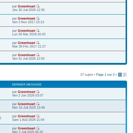
par
Greenheart
Jeu 30 Juil 2026 12:36
par
Greenheart
Ven 3 Nov 2017 23:13
par
Greenheart
Lun 26 Mar 2018 20:43
par
Greenheart
Mar 28 Fév 2017 21:27
par
Greenheart
Ven 31 Juil 2026 12:50
37 sujets •
Page
1
sur
2
•
1
2
DERNIER MESSAGE
par
Greenheart
5
Ven 2 Jan 2026 03:07
par
Greenheart
1
Mer 16 Juil 2025 13:46
par
Greenheart
0
Sam 1 Aoû 2026 11:04
par
Greenheart
0
Mer 2 Juil 2025 05:32