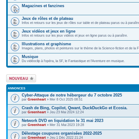
Magazines et fanzines
Jeux de rôles et de plateau
Infos et retours sur les jeux de rôles sur table et de plateau parus ou à paraîtr
Jeux vidéos et jeux en ligne
Infos et retours sur les jeux vidéos et jeux en ligne parus ou à paraître.
Illustrations et graphisme
Images, plans, photos et peintures sur le thème de la Science-fiction et de la 
Musique
Du vidéoclip à l'opéra, la SF, le Fantastique et l'Aventure en musique.
Écrire un nouveau
sujet
ANNONCES
Cyber-Attaque de notre hébergeur du 7 octobre 2025
par
Greenheart
» Mer 8 Oct 2025 08:51
Crash de Bing, Copilot, Qwant, DuckDuckGo et Ecosia.
par
Greenheart
» Jeu 23 Mai 2024 12:24
Network DVD en liquidation le 31 mai 2023
par
Greenheart
» Mer 31 Mai 2023 19:28
Délestage coupures organisées 2022-2025
par
Greenheart
» Jeu 1 Déc 2022 21:24