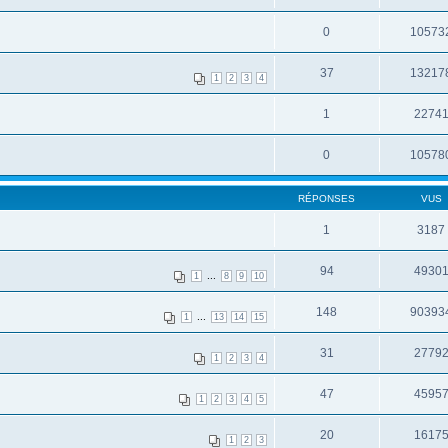
0
10573
37
13217
1
2
3
4
1
2274
0
10578
RÉPONSES
VUS
1
3187
94
4930
...
1
8
9
10
148
90393
...
1
13
14
15
31
2779
1
2
3
4
47
4595
1
2
3
4
5
20
1617
1
2
3