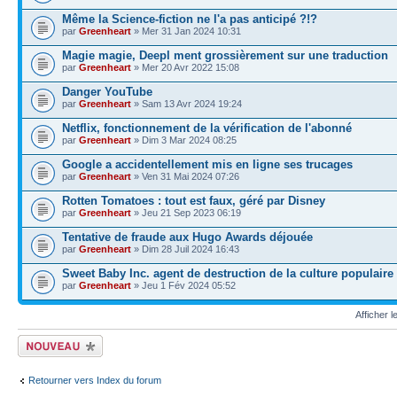
Même la Science-fiction ne l'a pas anticipé ?!?
par
Greenheart
» Mer 31 Jan 2024 10:31
Magie magie, Deepl ment grossièrement sur une traduction
par
Greenheart
» Mer 20 Avr 2022 15:08
Danger YouTube
par
Greenheart
» Sam 13 Avr 2024 19:24
Netflix, fonctionnement de la vérification de l'abonné
par
Greenheart
» Dim 3 Mar 2024 08:25
Google a accidentellement mis en ligne ses trucages
par
Greenheart
» Ven 31 Mai 2024 07:26
Rotten Tomatoes : tout est faux, géré par Disney
par
Greenheart
» Jeu 21 Sep 2023 06:19
Tentative de fraude aux Hugo Awards déjouée
par
Greenheart
» Dim 28 Juil 2024 16:43
Sweet Baby Inc. agent de destruction de la culture populaire
par
Greenheart
» Jeu 1 Fév 2024 05:52
Afficher 
Écrire un nouveau
sujet
Retourner vers Index du forum