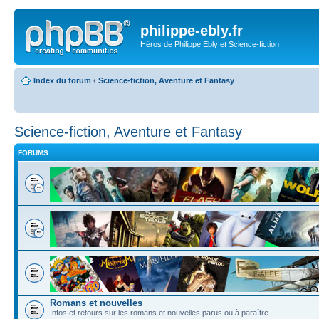
philippe-ebly.fr
Héros de Philippe Ebly et Science-fiction
Index du forum
‹
Science-fiction, Aventure et Fantasy
Science-fiction, Aventure et Fantasy
FORUMS
Romans et nouvelles
Infos et retours sur les romans et nouvelles parus ou à paraître.