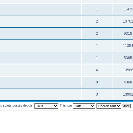
1
1143
2
1376
2
9318
1
1135
1
5385
4
1356
0
4368
3
1399
les sujets postés depuis:
Trier par