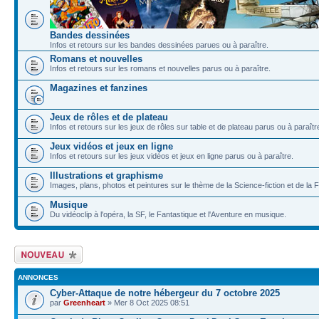
Bandes dessinées
Infos et retours sur les bandes dessinées parues ou à paraître.
Romans et nouvelles
Infos et retours sur les romans et nouvelles parus ou à paraître.
Magazines et fanzines
Jeux de rôles et de plateau
Infos et retours sur les jeux de rôles sur table et de plateau parus ou à paraîtr
Jeux vidéos et jeux en ligne
Infos et retours sur les jeux vidéos et jeux en ligne parus ou à paraître.
Illustrations et graphisme
Images, plans, photos et peintures sur le thème de la Science-fiction et de la 
Musique
Du vidéoclip à l'opéra, la SF, le Fantastique et l'Aventure en musique.
Écrire un nouveau
sujet
ANNONCES
Cyber-Attaque de notre hébergeur du 7 octobre 2025
par
Greenheart
» Mer 8 Oct 2025 08:51