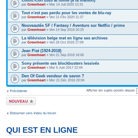
Comic-Con 2020 at home (à la maison)
par
Greenheart
» Mar 14 Juil 2020 12:31
Tout n'est pas perdu pour les ventes de blu-ray
par
Greenheart
» Ven 21 Fév 2020 11:37
Nouveautés SF / Fantasy / Aventure sur Netflix / prime
par
Greenheart
» Ven 14 Sep 2018 20:25
La télévision belge met en ligne ses archives
par
Greenheart
» Ven 26 Oct 2018 17:09
Jean Piat (1924-2018)
par
Greenheart
» Ven 21 Sep 2018 18:06
Sony présente ses blockbusters lessivés
par
Greenheart
» Mar 6 Juin 2017 22:44
Den Of Geek vendeur de savon ?
par
Greenheart
» Mer 21 Déc 2016 20:04
Afficher les sujets postés depuis:
Précédente
Écrire un nouveau
sujet
Retourner vers Index du forum
QUI EST EN LIGNE