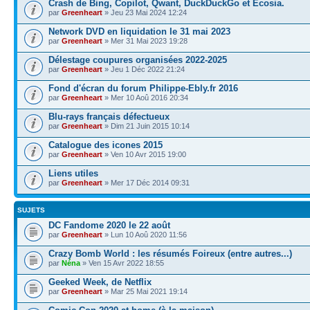
Crash de Bing, Copilot, Qwant, DuckDuckGo et Ecosia.
par
Greenheart
» Jeu 23 Mai 2024 12:24
Network DVD en liquidation le 31 mai 2023
par
Greenheart
» Mer 31 Mai 2023 19:28
Délestage coupures organisées 2022-2025
par
Greenheart
» Jeu 1 Déc 2022 21:24
Fond d'écran du forum Philippe-Ebly.fr 2016
par
Greenheart
» Mer 10 Aoû 2016 20:34
Blu-rays français défectueux
par
Greenheart
» Dim 21 Juin 2015 10:14
Catalogue des icones 2015
par
Greenheart
» Ven 10 Avr 2015 19:00
Liens utiles
par
Greenheart
» Mer 17 Déc 2014 09:31
SUJETS
DC Fandome 2020 le 22 août
par
Greenheart
» Lun 10 Aoû 2020 11:56
Crazy Bomb World : les résumés Foireux (entre autres...)
par
Néna
» Ven 15 Avr 2022 18:55
Geeked Week, de Netflix
par
Greenheart
» Mar 25 Mai 2021 19:14