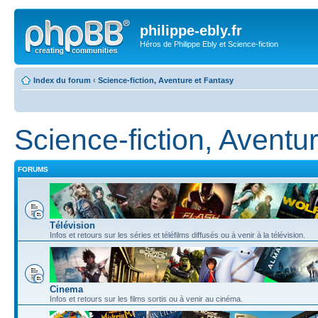
philippe-ebly.fr
Héros de Philippe Ebly et Science-fiction
Index du forum
‹
Science-fiction, Aventure et Fantasy
Science-fiction, Aventu
FORUMS
Télévision
Infos et retours sur les séries et téléfilms diffusés ou à venir à la télévision.
Cinema
Infos et retours sur les films sortis ou à venir au cinéma.