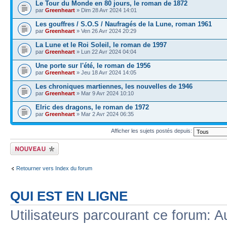
Le Tour du Monde en 80 jours, le roman de 1872
par
Greenheart
» Dim 28 Avr 2024 14:01
Les gouffres / S.O.S / Naufragés de la Lune, roman 1961
par
Greenheart
» Ven 26 Avr 2024 20:29
La Lune et le Roi Soleil, le roman de 1997
par
Greenheart
» Lun 22 Avr 2024 04:04
Une porte sur l'été, le roman de 1956
par
Greenheart
» Jeu 18 Avr 2024 14:05
Les chroniques martiennes, les nouvelles de 1946
par
Greenheart
» Mar 9 Avr 2024 10:10
Elric des dragons, le roman de 1972
par
Greenheart
» Mar 2 Avr 2024 06:35
Afficher les sujets postés depuis:
Écrire un nouveau
sujet
Retourner vers Index du forum
QUI EST EN LIGNE
Utilisateurs parcourant ce forum: Au