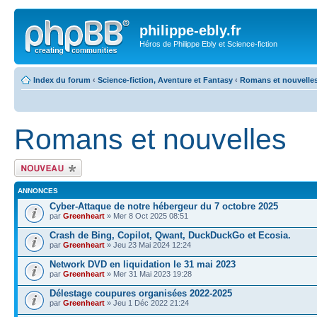
philippe-ebly.fr
Héros de Philippe Ebly et Science-fiction
Index du forum
‹
Science-fiction, Aventure et Fantasy
‹
Romans et nouvelle
Romans et nouvelles
Écrire un nouveau
sujet
ANNONCES
Cyber-Attaque de notre hébergeur du 7 octobre 2025
par
Greenheart
» Mer 8 Oct 2025 08:51
Crash de Bing, Copilot, Qwant, DuckDuckGo et Ecosia.
par
Greenheart
» Jeu 23 Mai 2024 12:24
Network DVD en liquidation le 31 mai 2023
par
Greenheart
» Mer 31 Mai 2023 19:28
Délestage coupures organisées 2022-2025
par
Greenheart
» Jeu 1 Déc 2022 21:24