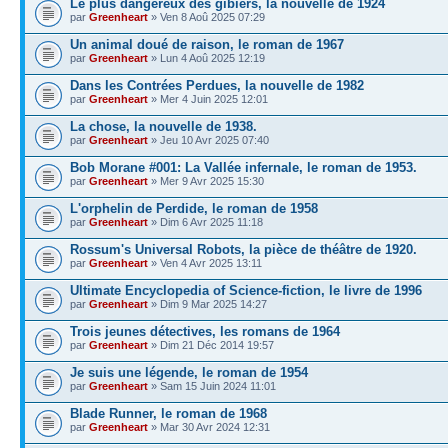
Le plus dangereux des gibiers, la nouvelle de 1924
par
Greenheart
» Ven 8 Aoû 2025 07:29
Un animal doué de raison, le roman de 1967
par
Greenheart
» Lun 4 Aoû 2025 12:19
Dans les Contrées Perdues, la nouvelle de 1982
par
Greenheart
» Mer 4 Juin 2025 12:01
La chose, la nouvelle de 1938.
par
Greenheart
» Jeu 10 Avr 2025 07:40
Bob Morane #001: La Vallée infernale, le roman de 1953.
par
Greenheart
» Mer 9 Avr 2025 15:30
L'orphelin de Perdide, le roman de 1958
par
Greenheart
» Dim 6 Avr 2025 11:18
Rossum's Universal Robots, la pièce de théâtre de 1920.
par
Greenheart
» Ven 4 Avr 2025 13:11
Ultimate Encyclopedia of Science-fiction, le livre de 1996
par
Greenheart
» Dim 9 Mar 2025 14:27
Trois jeunes détectives, les romans de 1964
par
Greenheart
» Dim 21 Déc 2014 19:57
Je suis une légende, le roman de 1954
par
Greenheart
» Sam 15 Juin 2024 11:01
Blade Runner, le roman de 1968
par
Greenheart
» Mar 30 Avr 2024 12:31