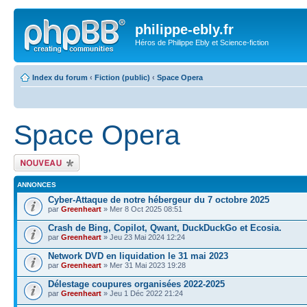
philippe-ebly.fr
Héros de Philippe Ebly et Science-fiction
Index du forum
‹
Fiction (public)
‹
Space Opera
Space Opera
Écrire un nouveau
sujet
ANNONCES
Cyber-Attaque de notre hébergeur du 7 octobre 2025
par
Greenheart
» Mer 8 Oct 2025 08:51
Crash de Bing, Copilot, Qwant, DuckDuckGo et Ecosia.
par
Greenheart
» Jeu 23 Mai 2024 12:24
Network DVD en liquidation le 31 mai 2023
par
Greenheart
» Mer 31 Mai 2023 19:28
Délestage coupures organisées 2022-2025
par
Greenheart
» Jeu 1 Déc 2022 21:24