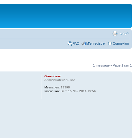
FAQ
M’enregistrer
Connexion
1 message • Page
1
sur
1
Greenheart
Administrateur du site
Messages:
13398
Inscription:
Sam 15 Nov 2014 19:56