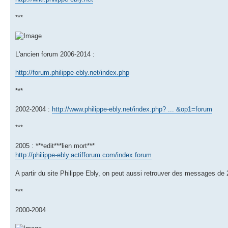
***
L'ancien forum 2006-2014 :
http://forum.philippe-ebly.net/index.php
***
2002-2004 :
http://www.philippe-ebly.net/index.php? ... &op1=forum
***
2005 : ***edit***lien mort***
http://philippe-ebly.actifforum.com/index.forum
A partir du site Philippe Ebly, on peut aussi retrouver des messages de
***
2000-2004