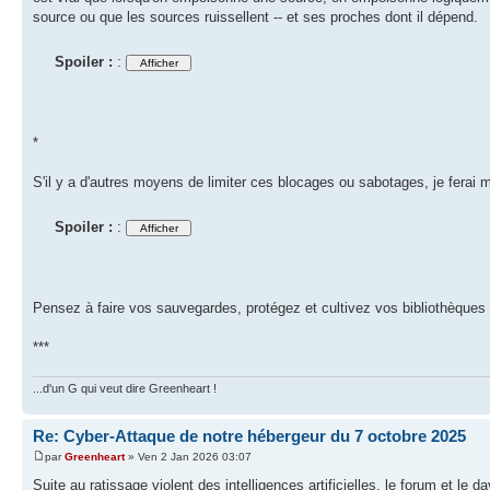
source ou que les sources ruissellent -- et ses proches dont il dépend.
Spoiler :
:
*
S'il y a d'autres moyens de limiter ces blocages ou sabotages, je ferai 
Spoiler :
:
Pensez à faire vos sauvegardes, protégez et cultivez vos bibliothèques 
***
...d'un G qui veut dire Greenheart !
Re: Cyber-Attaque de notre hébergeur du 7 octobre 2025
par
Greenheart
» Ven 2 Jan 2026 03:07
Suite au ratissage violent des intelligences artificielles, le forum et le