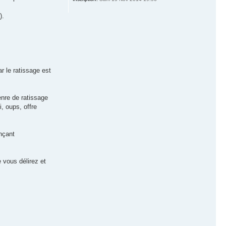
).
r le ratissage est
nre de ratissage
i, oups, offre
nçant
 vous délirez et