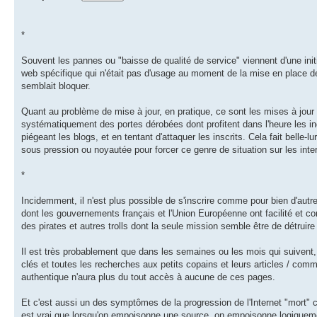
*
Souvent les pannes ou "baisse de qualité de service" viennent d'une initi
web spécifique qui n'était pas d'usage au moment de la mise en place des
semblait bloquer.
Quant au problème de mise à jour, en pratique, ce sont les mises à jour
systématiquement des portes dérobées dont profitent dans l'heure les in
piégeant les blogs, et en tentant d'attaquer les inscrits. Cela fait belle
sous pression ou noyautée pour forcer ce genre de situation sur les int
*
Incidemment, il n'est plus possible de s'inscrire comme pour bien d'au
dont les gouvernements français et l'Union Européenne ont facilité et 
des pirates et autres trolls dont la seule mission semble être de détruire 
Il est très probablement que dans les semaines ou les mois qui suivent, 
clés et toutes les recherches aux petits copains et leurs articles / com
authentique n'aura plus du tout accès à aucune de ces pages.
Et c'est aussi un des symptômes de la progression de l'Internet "mort" caus
est vrai que lorsqu'on empoisonne une source, on empoisonne logiqueme