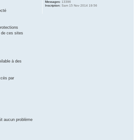
Messages:
13396
Inscription:
Sam 15 Nov 2014 19:56
ecté
protections
 de ces sites
milable à des
ccès par
sait aucun problème