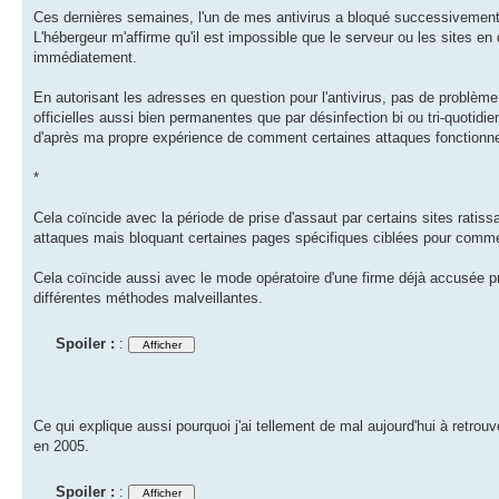
Ces dernières semaines, l'un de mes antivirus a bloqué successivement 
L'hébergeur m'affirme qu'il est impossible que le serveur ou les sites en
immédiatement.
En autorisant les adresses en question pour l'antivirus, pas de problème
officielles aussi bien permanentes que par désinfection bi ou tri-quotid
d'après ma propre expérience de comment certaines attaques fonctionne
*
Cela coïncide avec la période de prise d'assaut par certains sites ratissa
attaques mais bloquant certaines pages spécifiques ciblées pour comme
Cela coïncide aussi avec le mode opératoire d'une firme déjà accusée pr
différentes méthodes malveillantes.
Spoiler :
:
Ce qui explique aussi pourquoi j'ai tellement de mal aujourd'hui à retrou
en 2005.
Spoiler :
: