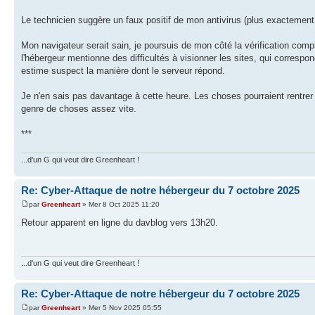
Le technicien suggère un faux positif de mon antivirus (plus exactement
Mon navigateur serait sain, je poursuis de mon côté la vérification compl
l'hébergeur mentionne des difficultés à visionner les sites, qui correspon
estime suspect la manière dont le serveur répond.
Je n'en sais pas davantage à cette heure. Les choses pourraient rentrer 
genre de choses assez vite.
***
...d'un G qui veut dire Greenheart !
Re: Cyber-Attaque de notre hébergeur du 7 octobre 2025
par
Greenheart
» Mer 8 Oct 2025 11:20
Retour apparent en ligne du davblog vers 13h20.
...d'un G qui veut dire Greenheart !
Re: Cyber-Attaque de notre hébergeur du 7 octobre 2025
par
Greenheart
» Mer 5 Nov 2025 05:55