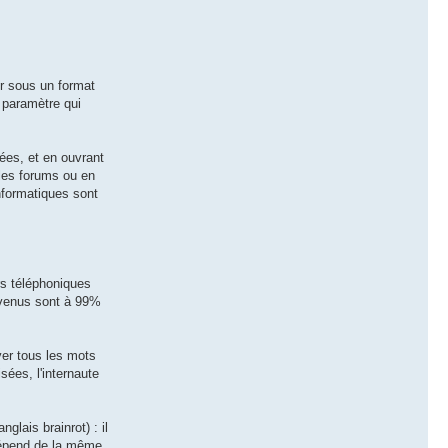
ur sous un format
e paramètre qui
ées, et en ouvrant
 les forums ou en
informatiques sont
rs téléphoniques
x venus sont à 99%
ver tous les mots
sées, l'internaute
glais brainrot) : il
 dépend de la même