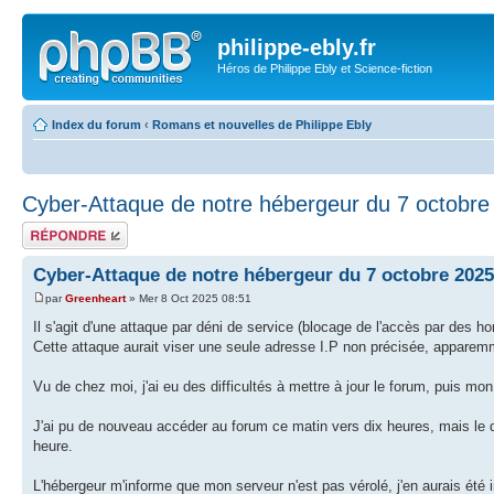
philippe-ebly.fr
Héros de Philippe Ebly et Science-fiction
Index du forum
‹
Romans et nouvelles de Philippe Ebly
Cyber-Attaque de notre hébergeur du 7 octobre
Répondre
Cyber-Attaque de notre hébergeur du 7 octobre 2025
par
Greenheart
» Mer 8 Oct 2025 08:51
Il s'agit d'une attaque par déni de service (blocage de l'accès par des 
Cette attaque aurait viser une seule adresse I.P non précisée, apparemm
Vu de chez moi, j'ai eu des difficultés à mettre à jour le forum, puis mo
J'ai pu de nouveau accéder au forum ce matin vers dix heures, mais le da
heure.
L'hébergeur m'informe que mon serveur n'est pas vérolé, j'en aurais été