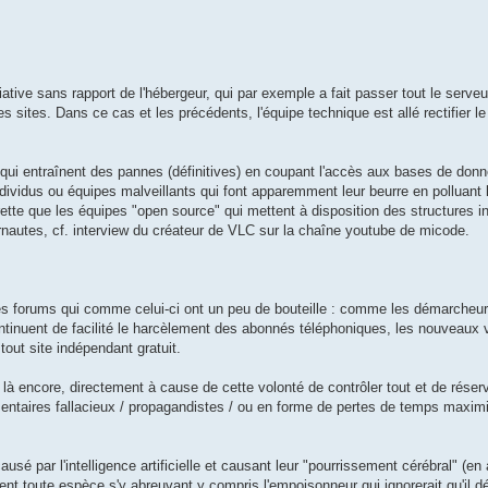
ative sans rapport de l'hébergeur, qui par exemple a fait passer tout le serve
 sites. Dans ce cas et les précédents, l'équipe technique est allé rectifier l
 qui entraînent des pannes (définitives) en coupant l'accès aux bases de donn
dividus ou équipes malveillants qui font apparemment leur beurre en polluant
-lurette que les équipes "open source" qui mettent à disposition des structures 
ernautes, cf. interview du créateur de VLC sur la chaîne youtube de micode.
tres forums qui comme celui-ci ont un peu de bouteille : comme les démarcheu
continuent de facilité le harcèlement des abonnés téléphoniques, les nouveau
tout site indépendant gratuit.
là encore, directement à cause de cette volonté de contrôler tout et de réser
mentaires fallacieux / propagandistes / ou en forme de pertes de temps maximi
é par l'intelligence artificielle et causant leur "pourrissement cérébral" (en an
nt toute espèce s'y abreuvant y compris l'empoisonneur qui ignorerait qu'il