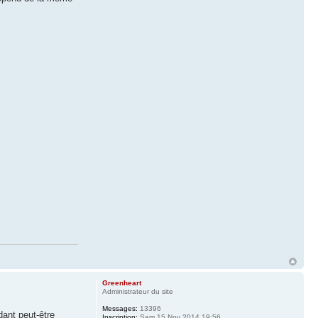
Greenheart
Administrateur du site
Messages:
13396
dant peut-être
Inscription:
Sam 15 Nov 2014 19:56