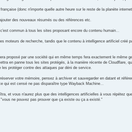
ançaise (donc n'importe quelle autre heure sur le reste de la planète internet
 ajouter des nouveaux résumés ou des références etc.
et c'est commun à tous les sites proposant encore du contenu humain...
es moteurs de recherche, tandis que le contenu à intelligence artificiel créé pa
i sera proposé par une société qui en même temps fera exactement le même ge
 mettra en panne tous les sites protégés, à la manière récente de Cloudflare, qu
de les protéger contre des attaques par déni de service.
 préserver votre mémoire, pensez à archiver et sauvegarder en datant et référe
ce qui est censé ne pas disparaître type Wayback Machine...
a, et vous n'aurez plus que des intelligences artificielles à vous répétez que
e, "vous ne pouvez pas prouver que ça existe ou ça a existé."