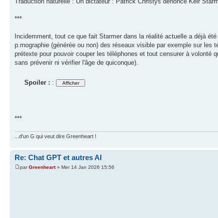
Traduction naturelle : Un dictateur : Patrick Christys dénonce Keir Starm
***
Incidemment, tout ce que fait Starmer dans la réalité actuelle a déjà ét
p.rnographie (générée ou non) des réseaux visible par exemple sur les t
prétexte pour pouvoir couper les téléphones et tout censurer à volonté qu
sans prévenir ni vérifier l'âge de quiconque).
Spoiler :
:
***
...d'un G qui veut dire Greenheart !
Re: Chat GPT et autres AI
par
Greenheart
» Mer 14 Jan 2026 15:56