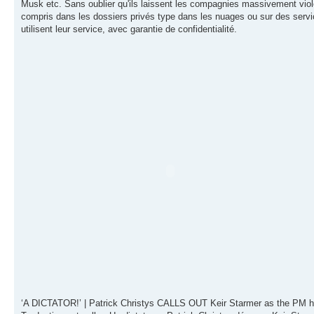
Musk etc. Sans oublier qu'ils laissent les compagnies massivement violer
compris dans les dossiers privés type dans les nuages ou sur des services
utilisent leur service, avec garantie de confidentialité.
‘A DICTATOR!’ | Patrick Christys CALLS OUT Keir Starmer as the PM h