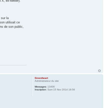
X, ex-twitter).
 sur la
on utilisait ce
ans de son public,
Greenheart
Administrateur du site
Messages:
13406
Inscription:
Sam 15 Nov 2014 19:56