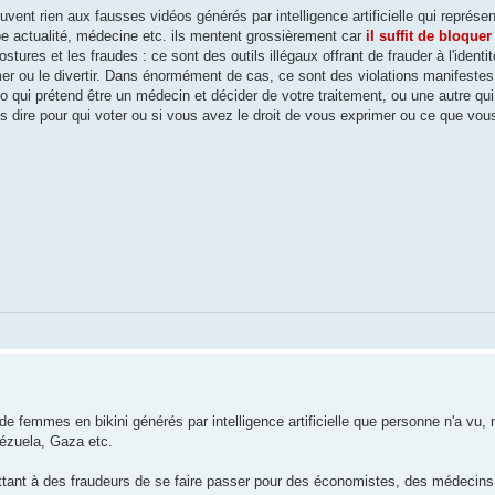
euvent rien aux fausses vidéos générés par intelligence artificielle qui représ
pe actualité, médecine etc. ils mentent grossièrement car
il suffit de bloquer
stures et les fraudes : ce sont des outils illégaux offrant de frauder à l'identi
rmer ou le divertir. Dans énormément de cas, ce sont des violations manifestes 
 qui prétend être un médecin et décider de votre traitement, ou une autre qui
 dire pour qui voter ou si vous avez le droit de vous exprimer ou ce que vous
e femmes en bikini générés par intelligence artificielle que personne n'a vu, 
nézuela, Gaza etc.
mettant à des fraudeurs de se faire passer pour des économistes, des médecin