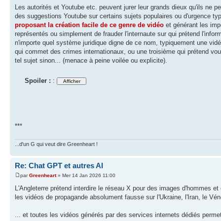
Les autorités et Youtube etc. peuvent jurer leur grands dieux qu'ils ne p
des suggestions Youtube sur certains sujets populaires ou d'urgence ty
proposant la création facile de ce genre de vidéo
et générant les impo
représentés ou simplement de frauder l'internaute sur qui prétend l'info
n'importe quel système juridique digne de ce nom, typiquement une vidéo
qui commet des crimes internationaux, ou une troisième qui prétend vous
tel sujet sinon... (menace à peine voilée ou explicite).
Spoiler :
:
***
...d'un G qui veut dire Greenheart !
Re: Chat GPT et autres AI
par
Greenheart
» Mer 14 Jan 2026 11:00
L'Angleterre prétend interdire le réseau X pour des images d'hommes et d
les vidéos de propagande absolument fausse sur l'Ukraine, l'Iran, le Vé
... et toutes les vidéos générés par des services internets dédiés per