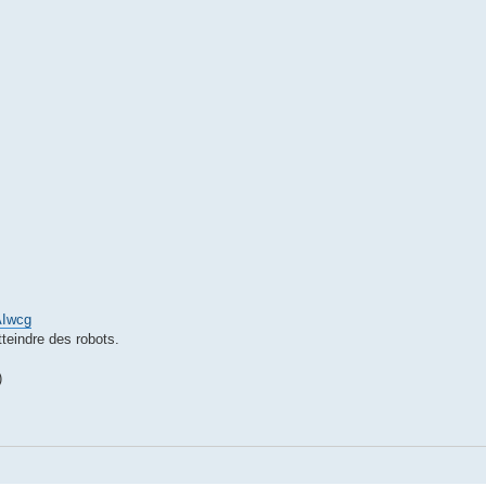
AIwcg
tteindre des robots.
)