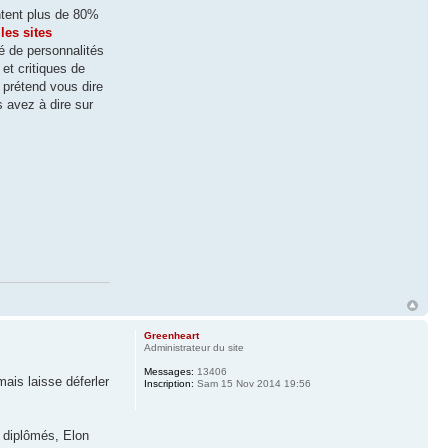
entent plus de 80%
 les sites
té de personnalités
et critiques de
 prétend vous dire
 avez à dire sur
Greenheart
Administrateur du site
Messages:
13406
mais laisse déferler
Inscription:
Sam 15 Nov 2014 19:56
s diplômés, Elon