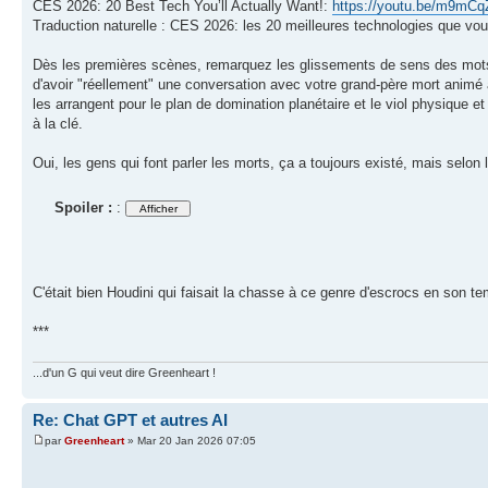
CES 2026: 20 Best Tech You’ll Actually Want!:
https://youtu.be/m9mC
Traduction naturelle : CES 2026: les 20 meilleures technologies que vous
Dès les premières scènes, remarquez les glissements de sens des mots 
d'avoir "réellement" une conversation avec votre grand-père mort animé à
les arrangent pour le plan de domination planétaire et le viol physique 
à la clé.
Oui, les gens qui font parler les morts, ça a toujours existé, mais selon 
Spoiler :
:
C'était bien Houdini qui faisait la chasse à ce genre d'escrocs en son 
***
...d'un G qui veut dire Greenheart !
Re: Chat GPT et autres AI
par
Greenheart
» Mar 20 Jan 2026 07:05