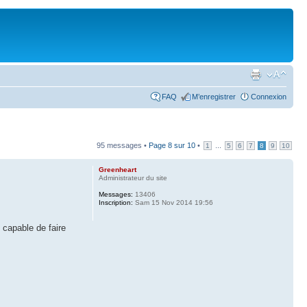
FAQ
M’enregistrer
Connexion
95 messages •
Page
8
sur
10
•
...
1
5
6
7
8
9
10
Greenheart
Administrateur du site
Messages:
13406
Inscription:
Sam 15 Nov 2014 19:56
 capable de faire