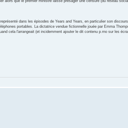
er alors que le premier ministre laisse présager une censure (du réseau social 
é représenté dans les épisodes de Years and Years, en particulier son discours
éléphones portables. La dictatrice vendue fictionnelle jouée par Emma Thomps
and cela l'arrangeait (et incidemment ajouter le dit contenu p.rno sur les écr