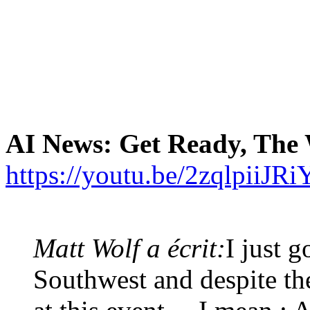
AI News: Get Ready, The 
https://youtu.be/2zqlpiiJRi
Matt Wolf a écrit:
I just 
Southwest and despite th