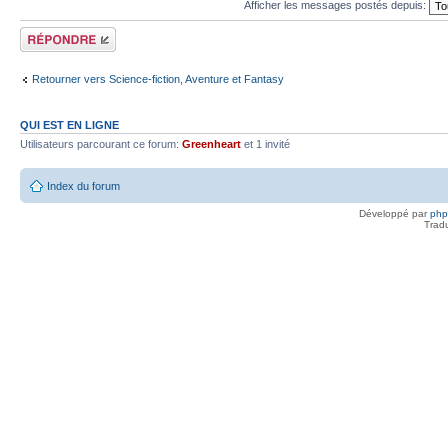
Afficher les messages postés depuis:
Répondre
Retourner vers Science-fiction, Aventure et Fantasy
QUI EST EN LIGNE
Utilisateurs parcourant ce forum:
Greenheart
et 1 invité
Index du forum
Développé par
ph
Trad