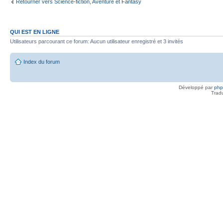
Retourner vers Science-fiction, Aventure et Fantasy
QUI EST EN LIGNE
Utilisateurs parcourant ce forum: Aucun utilisateur enregistré et 3 invités
Index du forum
Développé par
ph
Trad