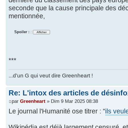
dernière du classement des pays europé
seconde que la cause principale des décè
mentionnée,
Spoiler :
:
***
...d'un G qui veut dire Greenheart !
Re: L'intox des articles de désinf
par
Greenheart
» Dim 9 Mar 2025 08:38
Le journal l'Humanité ose titrer : "
ils veu
Wikipédia est déjà largement censuré, et