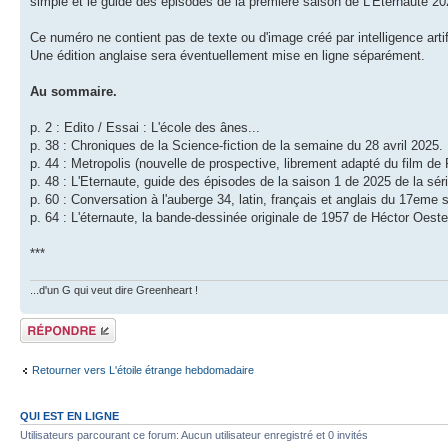
simple et le guide des épisodes de la première saison de L'Eternaute 202
Ce numéro ne contient pas de texte ou d'image créé par intelligence artifi
Une édition anglaise sera éventuellement mise en ligne séparément.
Au sommaire.
p. 2 : Edito / Essai : L'école des ânes...
p. 38 : Chroniques de la Science-fiction de la semaine du 28 avril 2025.
p. 44 : Metropolis (nouvelle de prospective, librement adapté du film d
p. 48 : L'Eternaute, guide des épisodes de la saison 1 de 2025 de la sér
p. 60 : Conversation à l'auberge 34, latin, français et anglais du 17eme si
p. 64 : L'éternaute, la bande-dessinée originale de 1957 de Héctor Oest
***
...d'un G qui veut dire Greenheart !
Répondre
Retourner vers L'étoile étrange hebdomadaire
QUI EST EN LIGNE
Utilisateurs parcourant ce forum: Aucun utilisateur enregistré et 0 invités