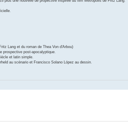
5 plus une nouvelle de propective inspirée du film Metropolis de Fritz Lang.
cielle.
e Fritz Lang et du roman de Thea Von d'Arbou)
ie prospective post-apocalyptique.
ècle et latin simple.
erheld au scénario et Francisco Solano López au dessin.