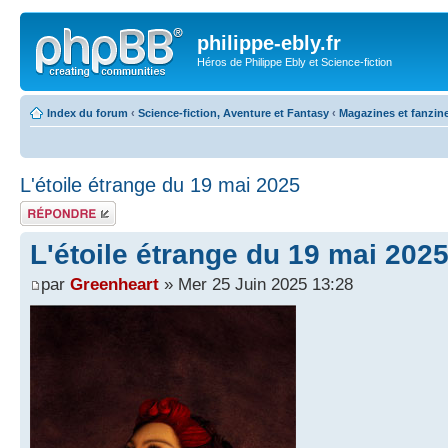
philippe-ebly.fr
Héros de Philippe Ebly et Science-fiction
Index du forum
‹
Science-fiction, Aventure et Fantasy
‹
Magazines et fanzin
L'étoile étrange du 19 mai 2025
Répondre
L'étoile étrange du 19 mai 202
par
Greenheart
» Mer 25 Juin 2025 13:28