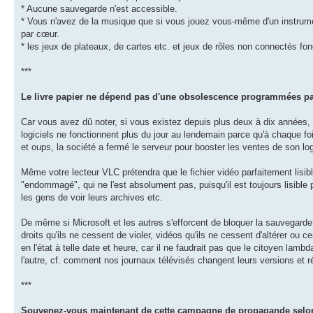
* Aucune sauvegarde n'est accessible.
* Vous n'avez de la musique que si vous jouez vous-même d'un instrume
par cœur.
* les jeux de plateaux, de cartes etc. et jeux de rôles non connectés fon
***
Le livre papier ne dépend pas d'une obsolescence programmées pa
Car vous avez dû noter, si vous existez depuis plus deux à dix années, 
logiciels ne fonctionnent plus du jour au lendemain parce qu'à chaque fois
et oups, la société a fermé le serveur pour booster les ventes de son lo
Même votre lecteur VLC prétendra que le fichier vidéo parfaitement lisibl
"endommagé", qui ne l'est absolument pas, puisqu'il est toujours lisibl
les gens de voir leurs archives etc.
De même si Microsoft et les autres s'efforcent de bloquer la sauvegarde
droits qu'ils ne cessent de violer, vidéos qu'ils ne cessent d'altérer ou
en l'état à telle date et heure, car il ne faudrait pas que le citoyen lam
l'autre, cf. comment nos journaux télévisés changent leurs versions et r
***
Souvenez-vous maintenant de cette campagne de propagande selon l