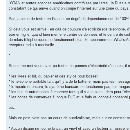
l'OTAN et autres agences américaines contrôlées par Israël, la Russie t
constatant ce qui arrive quand on coupe l'internet sur une zone du pays
Pas la peine de tester en France, ce degré de dépendance est de 100% d
Si cela vous est arrivé : en cas de coupure d'électricité (de téléphone, d
être en ligne, quand bien même le centre de données et le centre de distri
de relais téléphoniques ne fonctionnent plus. Et apparemment What's App
récepteur radio à manivelle.
*
Si comme moi vous avez pu tester les pannes d'électricité récentes, il n
* les livres et bd, du papier et des stylos pour bosser.
* le téléphone portable tant qu'il y a de la batterie, mais pas les messa
* le liquide et encore, le système bancaire ne fonctionne pas, les magas
* les bus et automobiles à essence tant qu'il y a le plein, idem pour l'éle
* les boites de conserves à longue DLC et le frais ou congelé conservé 
etc.
Mais ce post n'est pas un cours de survivalisme, mais sur ce constat ter
* Aucun disque ne tourne (à part un vinyl et avec un lecteur à manivelle