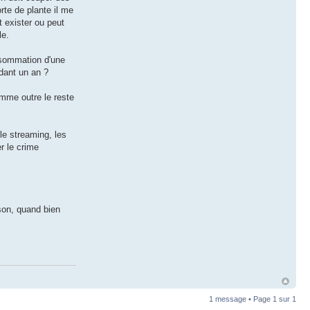
rte de plante il me
t exister ou peut
le.
onsommation d'une
ndant un an ?
omme outre le reste
le streaming, les
r le crime
ison, quand bien
1 message • Page
1
sur
1