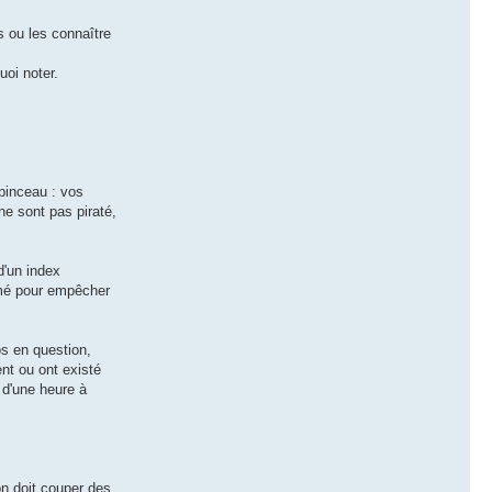
 ou les connaître
uoi noter.
pinceau : vos
ne sont pas piraté,
d'un index
rimé pour empêcher
os en question,
ent ou ont existé
e d'une heure à
on doit couper des