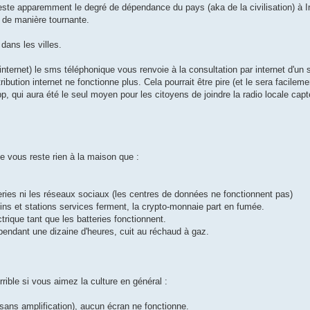
este apparemment le degré de dépendance du pays (aka de la civilisation) à In
, de manière tournante.
ans les villes.
'internet) le sms téléphonique vous renvoie à la consultation par internet d'un
bution internet ne fonctionne plus. Cela pourrait être pire (et le sera facileme
, qui aura été le seul moyen pour les citoyens de joindre la radio locale cap
e vous reste rien à la maison que :
geries ni les réseaux sociaux (les centres de données ne fonctionnent pas)
ins et stations services ferment, la crypto-monnaie part en fumée.
ctrique tant que les batteries fonctionnent.
pendant une dizaine d'heures, cuit au réchaud à gaz.
rible si vous aimez la culture en général :
 sans amplification), aucun écran ne fonctionne.