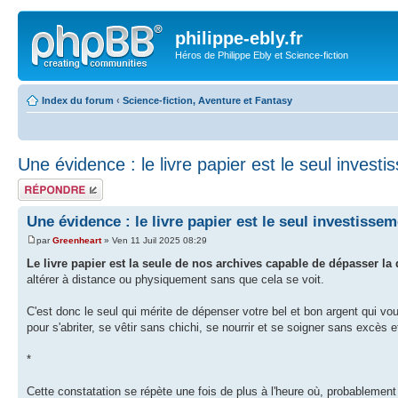
philippe-ebly.fr
Héros de Philippe Ebly et Science-fiction
Index du forum
‹
Science-fiction, Aventure et Fantasy
Une évidence : le livre papier est le seul investi
Répondre
Une évidence : le livre papier est le seul investissem
par
Greenheart
» Ven 11 Juil 2025 08:29
Le livre papier est la seule de nos archives capable de dépasser la
altérer à distance ou physiquement sans que cela se voit.
C'est donc le seul qui mérite de dépenser votre bel et bon argent qui v
pour s'abriter, se vêtir sans chichi, se nourrir et se soigner sans excès 
*
Cette constatation se répète une fois de plus à l'heure où, probablemen