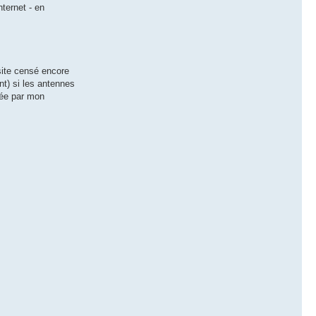
ternet - en
 site censé encore
nt) si les antennes
tée par mon