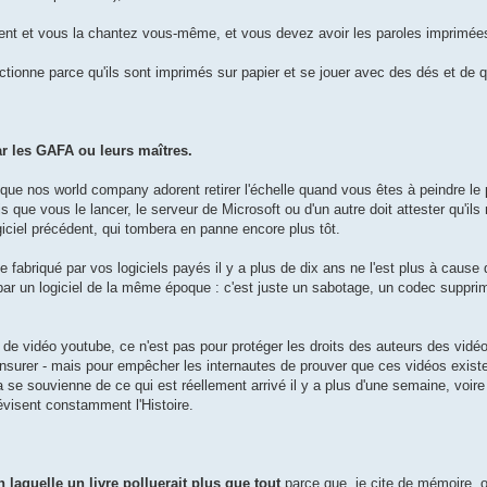
nt et vous la chantez vous-même, et vous devez avoir les paroles imprimées
ctionne parce qu'ils sont imprimés sur papier et se jouer avec des dés et de q
r les GAFA ou leurs maîtres.
que nos world company adorent retirer l'échelle quand vous êtes à peindre le 
 que vous le lancer, le serveur de Microsoft ou d'un autre doit attester qu'ils 
giciel précédent, qui tombera en panne encore plus tôt.
e fabriqué par vos logiciels payés il y a plus de dix ans ne l'est plus à cause 
e par un logiciel de la même époque : c'est juste un sabotage, un codec supp
 de vidéo youtube, ce n'est pas pour protéger les droits des auteurs des vidé
 censurer - mais pour empêcher les internautes de prouver que ces vidéos exist
bda se souvienne de ce qui est réellement arrivé il y a plus d'une semaine, voir
évisent constamment l'Histoire.
aquelle un livre polluerait plus que tout
parce que, je cite de mémoire, 