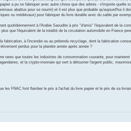
 papier a pu se fabriquer avec autre chose que des arbres - n'importe quelle so
aux abattus pour se nourrir) et il est plus que probable qu'aujourd'hui il doi
tiques ou médiévaux) pour fabriquer du livre durable avec du sable par exemp
ivrant quotidiennement à l'Arabie Saoudite à prix "d'amis" l'équivalent de la c
lus que l'équivalent de la totalité de la circulation automobile en France pe
la fabrication, à l'incendie ou au prétendu recyclage, dont la fabrication cons
éfinitivement perdus pour la planète année après année ?
erre rares que toutes les industries de consommation courante, pour maintenir 
agandaires, et la crypto-monnaie qui sert à détourner l'argent public, maximise
les FNAC font flamber le prix à l'achat du livre papier et le prix de sa livra