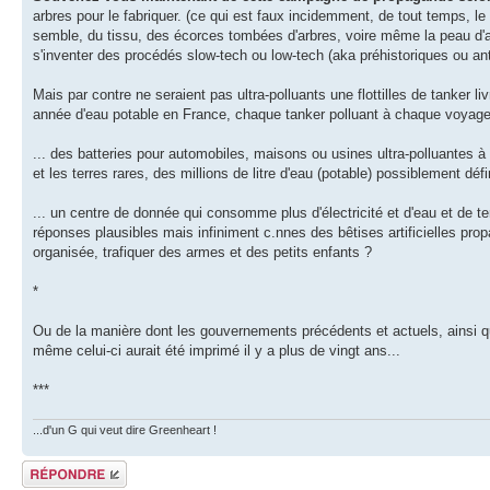
arbres pour le fabriquer. (ce qui est faux incidemment, de tout temps, le
semble, du tissu, des écorces tombées d'arbres, voire même la peau d'anim
s'inventer des procédés slow-tech ou low-tech (aka préhistoriques ou an
Mais par contre ne seraient pas ultra-polluants une flottilles de tanker l
année d'eau potable en France, chaque tanker polluant à chaque voyage p
... des batteries pour automobiles, maisons ou usines ultra-polluantes à 
et les terres rares, des millions de litre d'eau (potable) possiblement d
... un centre de donnée qui consomme plus d'électricité et d'eau et de t
réponses plausibles mais infiniment c.nnes des bêtises artificielles prop
organisée, trafiquer des armes et des petits enfants ?
*
Ou de la manière dont les gouvernements précédents et actuels, ainsi que 
même celui-ci aurait été imprimé il y a plus de vingt ans...
***
...d'un G qui veut dire Greenheart !
Répondre