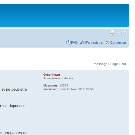
FAQ
M’enregistrer
Connexion
1 message • Page
1
sur
1
Greenheart
Administrateur du site
Messages:
13398
 et ne peut être
Inscription:
Sam 15 Nov 2014 19:56
ûr les dépenses
es arrogantes de