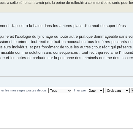
rs à cette série sans avoir pris la peine de réfléchir à comment cette série peut le
nt d'appels à la haine dans les arrières-plans d'un récit de super-héros.
qui ferait l'apologie du lynchage ou toute autre pratique dommageable sans êtr
ssion et le crime ; tout récit mettrait en accusation tous les êtres pensants o
usieurs individus, et pas forcément de tous les autres ; tout récit qui présente
dmissible comme solution sans conséquences ; tout récit qui réclame l'impuni
olence et les actes de barbarie sur la personne des criminels comme des innoce
cher les messages postés depuis:
Trier par