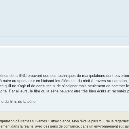
e séries de la BBC prouvant que des techniques de manipulations sont ouvertem
 à nuire au spectateur en biaisant les éléments du récit à travers sa narration,
ien qu'il ne s'agit ni de censurer, ni de s'indigner mais seulement de nommer l
ité. Par ailleurs, le film ou la série peuvent être très bien écrits et racontés p
e du film, de la série.
nipulation délirantes suivantes : Ultraviolence, Mon rêve le plus fou. Ne la regard
eulement dans la réalité, avec des gens de confiance, dans un environnement sûr, jam