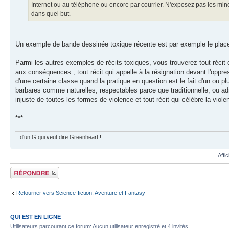
Internet ou au téléphone ou encore par courrier. N'exposez pas les mineu
dans quel but.
Un exemple de bande dessinée toxique récente est par exemple le placeme
Parmi les autres exemples de récits toxiques, vous trouverez tout récit 
aux conséquences ; tout récit qui appelle à la résignation devant l'oppre
d'une certaine classe quand la pratique en question est le fait d'un ou pl
barbares comme naturelles, respectables parce que traditionnelle, ou a
injuste de toutes les formes de violence et tout récit qui célèbre la vi
***
...d'un G qui veut dire Greenheart !
Affi
Répondre
Retourner vers Science-fiction, Aventure et Fantasy
QUI EST EN LIGNE
Utilisateurs parcourant ce forum: Aucun utilisateur enregistré et 4 invités