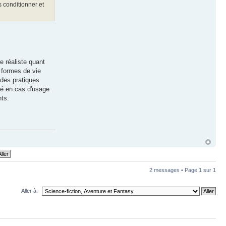
s conditionner et
e réaliste quant
u formes de vie
 des pratiques
té en cas d'usage
nts.
2 messages • Page
1
sur
1
Aller à: