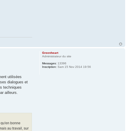
Greenheart
Administrateur du site
Messages:
13396
Inscription:
Sam 15 Nov 2014 19:56
ent utilisées
 ses dialogues et
es techniques
ar ailleurs.
ez qu'en bonne
ais au travail, sur