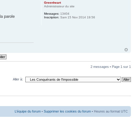
Greenheart
Administrateur du site
Messages:
13404
la parole
Inscription:
Sam 15 Nov 2014 19:56
2 messages • Page
1
sur
1
Aller à:
L’équipe du forum
•
Supprimer les cookies du forum
• Heures au format UTC