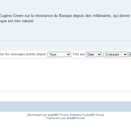
 d'Eugène Green sur la résistance du Basque depuis des millénaires, qui donne 
que est très naturel.
cher les messages postés depuis:
Trier par
Développé par
phpBB
® Forum Software © phpBB Group
Traduction par
phpBB-fr.com