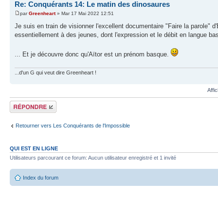
Re: Conquérants 14: Le matin des dinosaures
par
Greenheart
» Mar 17 Mai 2022 12:51
Je suis en train de visionner l'excellent documentaire "Faire la parole"
essentiellement à des jeunes, dont l'expression et le débit en langue bas
... Et je découvre donc qu'Aïtor est un prénom basque.
...d'un G qui veut dire Greenheart !
Affi
Répondre
Retourner vers Les Conquérants de l'Impossible
QUI EST EN LIGNE
Utilisateurs parcourant ce forum: Aucun utilisateur enregistré et 1 invité
Index du forum