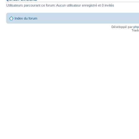
Utilisateurs parcourant ce forum: Aucun utilisateur enregistré et 0 invités
Index du forum
Développé par
ph
Trad