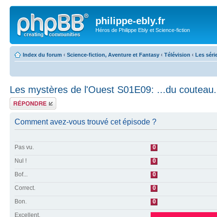
philippe-ebly.fr
Héros de Philippe Ebly et Science-fiction
Index du forum
‹
Science-fiction, Aventure et Fantasy
‹
Télévision
‹
Les séri
Les mystères de l'Ouest S01E09: ...du couteau.
Répondre
Comment avez-vous trouvé cet épisode ?
Pas vu.
0
Nul !
0
Bof...
0
Correct.
0
Bon.
0
Excellent.