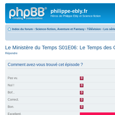
philippe-ebly.fr
Héros de Philippe Ebly et Science-fiction
Index du forum
‹
Science-fiction, Aventure et Fantasy
‹
Télévision
‹
Les séri
Le Ministère du Temps S01E06: Le Temps des 
Répondre
Comment avez-vous trouvé cet épisode ?
Pas vu.
0
Nul !
0
Bof...
0
Correct.
0
Bon.
0
Excellent.