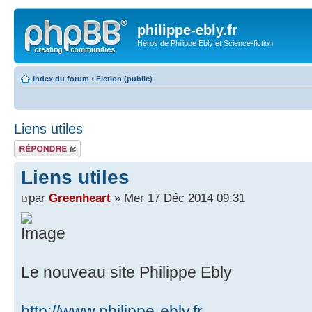
philippe-ebly.fr
Héros de Philippe Ebly et Science-fiction
Index du forum
‹
Fiction (public)
Liens utiles
Répondre
Liens utiles
par
Greenheart
» Mer 17 Déc 2014 09:31
Le nouveau site Philippe Ebly
http://www.philippe-ebly.fr