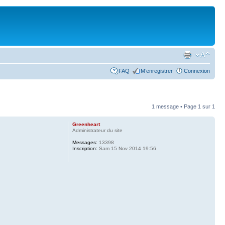
FAQ
M’enregistrer
Connexion
1 message • Page
1
sur
1
Greenheart
Administrateur du site
Messages:
13398
Inscription:
Sam 15 Nov 2014 19:56