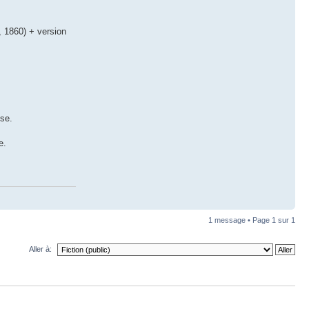
, 1860) + version
ise.
e.
1 message • Page
1
sur
1
Aller à: