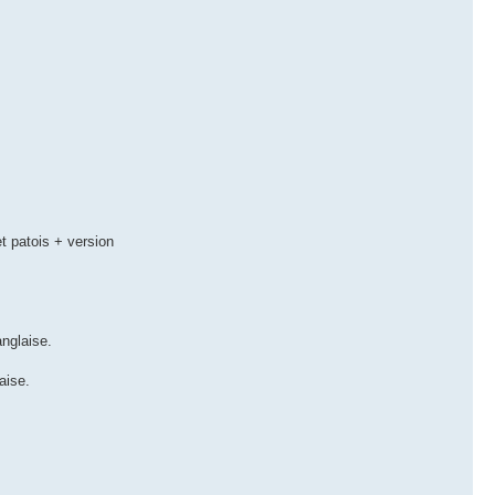
t patois + version
anglaise.
aise.