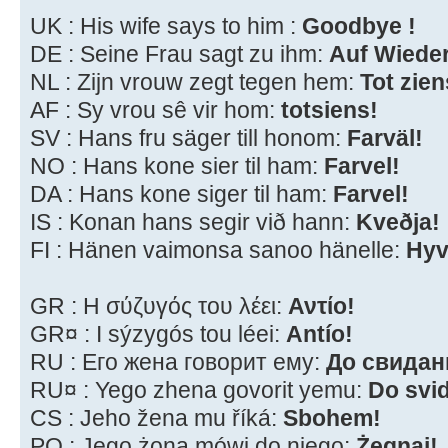
UK : His wife says to him :
Goodbye !
DE : Seine Frau sagt zu ihm:
Auf Wiede
NL : Zijn vrouw zegt tegen hem:
Tot zien
AF : Sy vrou sê vir hom:
totsiens!
SV : Hans fru säger till honom:
Farväl!
NO : Hans kone sier til ham:
Farvel!
DA : Hans kone siger til ham:
Farvel!
IS : Konan hans segir við hann:
Kveðja!
FI : Hänen vaimonsa sanoo hänelle:
Hyv
GR : Η σύζυγός του λέει:
Αντίο!
GR¤ : I sýzygós tou léei:
Antío!
RU : Его жена говорит ему:
До свидан
RU¤ : Yego zhena govorit yemu:
Do svi
CS : Jeho žena mu říká:
Sbohem!
PO : Jego żona mówi do niego:
Żegnaj!