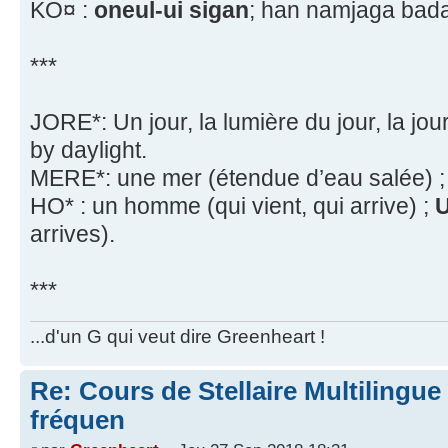
KO¤ :
oneul-ui sigan
; han namjaga bad
***
JORE*: Un jour, la lumière du jour, la jou
by daylight.
MERE*: une mer (étendue d’eau salée) 
HO* : un homme (qui vient, qui arrive) ;
U
arrives).
***
...d'un G qui veut dire Greenheart !
Re: Cours de Stellaire Multilingue 
fréquen