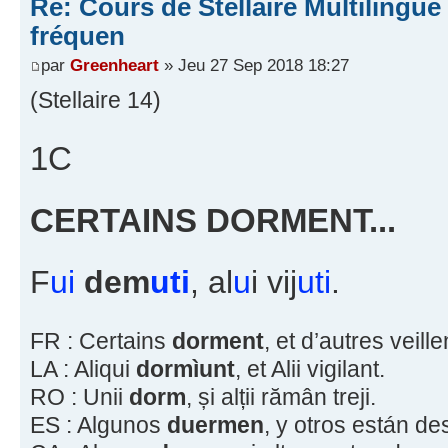
Re: Cours de Stellaire Multilingue 
fréquen
par
Greenheart
» Jeu 27 Sep 2018 18:27
(Stellaire 14)
1C
CERTAINS DORMENT...
F
ui
dem
uti
, al
u
i vij
uti
.
FR : Certains
dorment
, et d’autres veille
LA : Aliqui
dormìunt
, et Alii vigilant.
RO : Unii
dorm
, și alții rămân treji.
ES : Algunos
duermen
, y otros están de