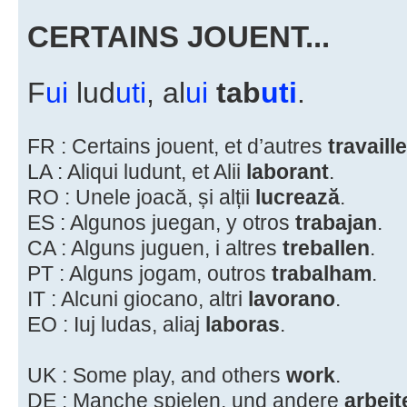
CERTAINS JOUENT...
F
ui
lud
uti
, al
ui
tab
uti
.
FR : Certains jouent, et d’autres
travaill
LA : Aliqui ludunt, et Alii
laborant
.
RO : Unele joacă, și alții
lucrează
.
ES : Algunos juegan, y otros
trabajan
.
CA : Alguns juguen, i altres
treballen
.
PT : Alguns jogam, outros
trabalham
.
IT : Alcuni giocano, altri
lavorano
.
EO : Iuj ludas, aliaj
laboras
.
UK : Some play, and others
work
.
DE : Manche spielen, und andere
arbeit