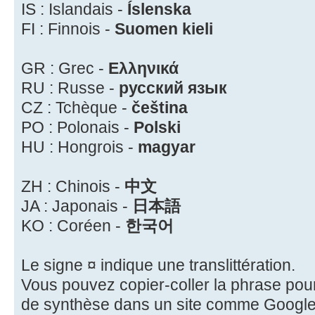
IS : Islandais -
Íslenska
FI : Finnois -
Suomen kieli
GR : Grec -
Ελληνικά
RU : Russe -
русский язык
CZ : Tchèque -
čeština
PO : Polonais -
Polski
HU : Hongrois -
magyar
ZH : Chinois -
中文
JA : Japonais -
日本語
KO : Coréen -
한국어
Le signe ¤ indique une translittération.
Vous pouvez copier-coller la phrase pour 
de synthèse dans un site comme Google 