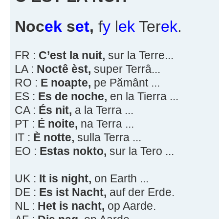
Noc
ek
s
et
,
f
y
l
ek
Ter
ek
.
FR :
C’est la nuit,
sur la Terre...
LA :
Noctê èst,
super Terrâ...
RO :
E noapte,
pe Pământ ...
ES :
Es de noche,
en la Tierra ...
CA :
És nit,
a la Terra ...
PT :
É noite,
na Terra ...
IT :
È notte,
sulla Terra ...
EO :
Estas nokto,
sur la Tero ...
UK :
It is night,
on Earth ...
DE :
Es ist Nacht,
auf der Erde.
NL :
Het is nacht,
op Aarde.