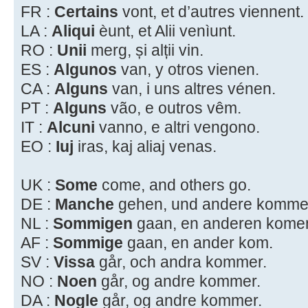
FR :
Certains
vont, et d’autres viennent.
LA :
Aliqui
èunt, et Alii venìunt.
RO :
Unii
merg, și alții vin.
ES :
Algunos
van, y otros vienen.
CA :
Alguns
van, i uns altres vénen.
PT :
Alguns
vão, e outros vêm.
IT :
Alcuni
vanno, e altri vengono.
EO :
Iuj
iras, kaj aliaj venas.
UK :
Some
come, and others go.
DE :
Manche
gehen, und andere komme
NL :
Sommigen
gaan, en anderen kome
AF :
Sommige
gaan, en ander kom.
SV :
Vissa
går, och andra kommer.
NO :
Noen
går, og andre kommer.
DA :
Nogle
går, og andre kommer.