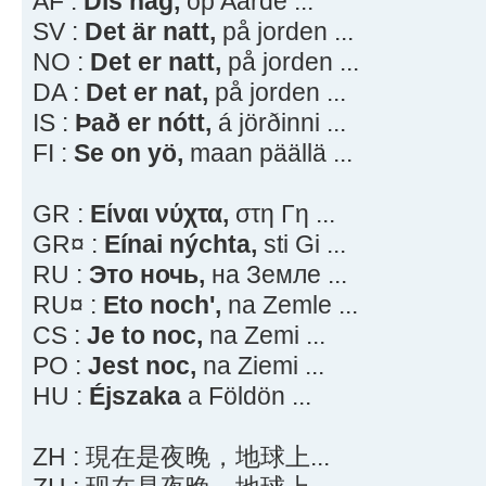
AF :
Dis nag,
op Aarde ...
SV :
Det är natt,
på jorden ...
NO :
Det er natt,
på jorden ...
DA :
Det er nat,
på jorden ...
IS :
Það er nótt,
á jörðinni ...
FI :
Se on yö,
maan päällä ...
GR :
Είναι νύχτα,
στη Γη ...
GR¤ :
Eínai nýchta,
sti Gi ...
RU :
Это ночь,
на Земле ...
RU¤ :
Eto noch',
na Zemle ...
CS :
Je to noc,
na Zemi ...
PO :
Jest noc,
na Ziemi ...
HU :
Éjszaka
a Földön ...
ZH : 現在是夜晚，地球上...