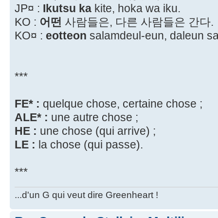
JP¤ :
Ikutsu ka
kite, hoka wa iku.
KO :
어떤
사람들은, 다른 사람들은 간다.
KO¤ :
eotteon
salamdeul-eun, daleun s
***
FE* :
quelque chose, certaine chose ;
ALE* :
une autre chose ;
HE :
une chose (qui arrive) ;
LE :
la chose (qui passe).
***
...d'un G qui veut dire Greenheart !