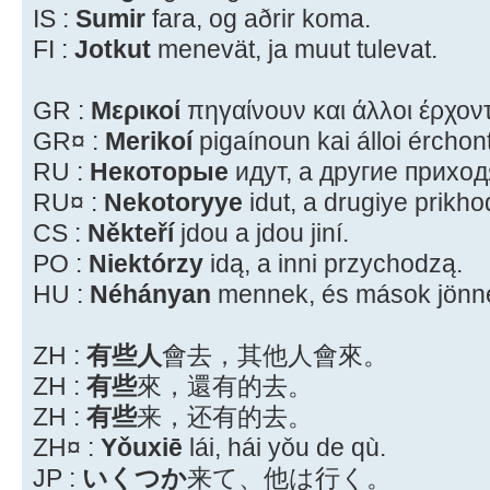
IS :
Sumir
fara, og aðrir koma.
FI :
Jotkut
menevät, ja muut tulevat.
GR :
Μερικοί
πηγαίνουν και άλλοι έρχοντ
GR¤ :
Merikoí
pigaínoun kai álloi érchont
RU :
Некоторые
идут, а другие приход
RU¤ :
Nekotoryye
idut, a drugiye prikho
CS :
Někteří
jdou a jdou jiní.
PO :
Niektórzy
idą, a inni przychodzą.
HU :
Néhányan
mennek, és mások jönn
ZH :
有些人
會去，其他人會來。
ZH :
有些
來，還有的去。
ZH :
有些
来，还有的去。
ZH¤ :
Yǒuxiē
lái, hái yǒu de qù.
JP :
いくつか
来て、他は行く。