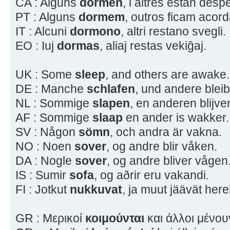
CA : Alguns
dormen
, i altres estan despe
PT : Alguns
dormem
, outros ficam acor
IT : Alcuni
dormono
, altri restano svegli.
EO : Iuj
dormas
, aliaj restas vekiĝaj.
UK : Some
sleep
, and others are awake.
DE : Manche
schlafen
, und andere blei
NL : Sommige
slapen
, en anderen blijv
AF : Sommige
slaap
en ander is wakker.
SV : Någon
sömn
, och andra är vakna.
NO : Noen
sover
, og andre blir våken.
DA : Nogle
sover
, og andre bliver vågen
IS : Sumir
sofa
, og aðrir eru vakandi.
FI : Jotkut
nukkuvat
, ja muut jäävät herei
GR : Μερικοί
κοιμούνται
και άλλοι μένου