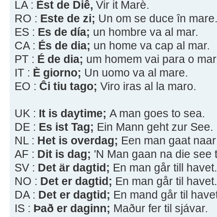
LA :
Èst de Diê,
Vir it Marè.
RO :
Este de zi;
Un om se duce în mare
ES :
Es de día;
un hombre va al mar.
CA :
És de dia;
un home va cap al mar.
PT :
É de dia;
um homem vai para o mar
IT :
È giorno;
Un uomo va al mare.
EO :
Ĉi tiu tago;
Viro iras al la maro.
UK :
It is daytime;
A man goes to sea.
DE :
Es ist Tag;
Ein Mann geht zur See.
NL :
Het is overdag;
Een man gaat naar
AF :
Dit is dag;
'N Man gaan na die see 
SV :
Det är dagtid;
En man går till havet.
NO :
Det er dagtid;
En man går til havet.
DA :
Det er dagtid;
En mand går til havet
IS :
Það er daginn;
Maður fer til sjávar.