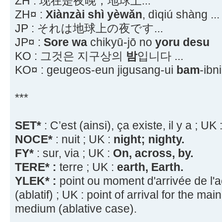
ZH : 现在是夜晚，地球上...
ZH¤ :
Xiànzài shì yèwǎn
, dìqiú shàng ...
JP : それは地球上の夜です...
JP¤ :
Sore wa
chikyū-jō no
yoru desu
KO : 그것은 지구상의
밤
입니다 ...
KO¤ : geugeos-eun jigusang-ui
bam
-ibni
***
SET*
: C’est (ainsi), ça existe, il y a ; UK 
NOCE*
: nuit ; UK :
night; nighty.
FY*
: sur, via ; UK :
On, across, by.
TERE* :
terre ; UK :
earth, Earth.
YLEK* :
point ou moment d'arrivée de l
(ablatif) ; UK : point of arrival for the ma
medium (ablative case).