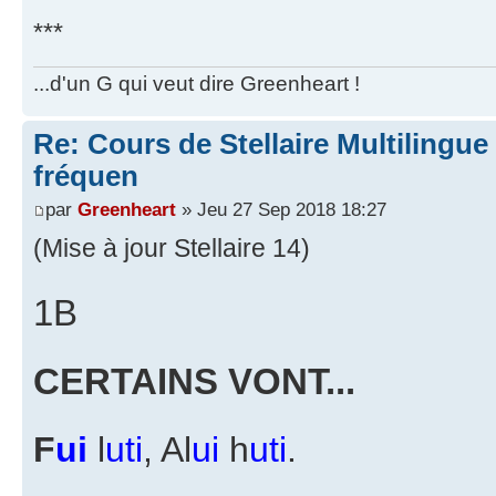
***
...d'un G qui veut dire Greenheart !
Re: Cours de Stellaire Multilingue 
fréquen
par
Greenheart
» Jeu 27 Sep 2018 18:27
(Mise à jour Stellaire 14)
1B
CERTAINS VONT...
F
ui
l
uti
, Al
ui
h
uti
.