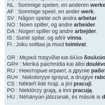
NL : Sommige spelen, en anderen
werk
AF : Sommige speel, en ander
werk
.
SV : Någon spelar och andra
arbetar
.
NO : Noen spiller, og andre
arbeider
.
DA : Nogen spiller og andre
arbejder
.
IS : Sumir spilar, og aðrir
vinna
.
FI : Joku soittaa ja muut
toimivat
.
GR : Μερικά παιχνίδια και άλλοι
δουλεύ
GR¤ : Meriká paichnídia kai álloi
doulév
RU : Некоторые играют, а другие
рабо
RU¤ : Nekotoryye igrayut, a drugiye
rab
CS : Někteří lidé hrají, a jiní
pracují
.
PO : Niektórzy grają, a inni
pracują
.
HU : Néhányan játszanak, és mások is
d