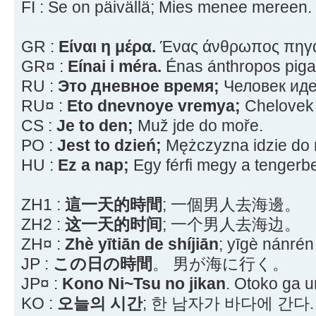
FI : Se on päivällä; Mies menee mereen.
GR :
Είναι η μέρα.
Ένας άνθρωπος πηγαί
GR¤ :
Eínai i méra.
Énas ánthropos pigaín
RU :
Это дневное время;
Человек иде
RU¤ :
Eto dnevnoye vremya;
Chelovek 
CS :
Je to den;
Muž jde do moře.
PO :
Jest to dzień;
Mężczyzna idzie do 
HU :
Ez a nap;
Egy férfi megy a tengerb
ZH1 :
這一天的時間
; 一個男人去海邊。
ZH2 :
这一天的时间
; 一个男人去海边。
ZH¤ :
Zhè yītiān de shíjiān
; yīgè nánrén
JP :
この日の時間
。 男が海に行く。
JP¤ :
Kono Ni~Tsu no jikan
. Otoko ga um
KO :
오늘의 시간
; 한 남자가 바다에 간다.