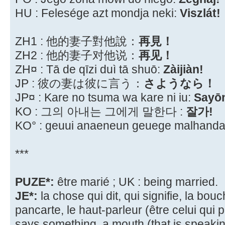
HU : Felesége azt mondja neki:
Viszlát!
ZH1 : 他的妻子對他說：
再見！
ZH2 : 他的妻子对他说：
再见！
ZH¤ : Tā de qīzi duì tā shuō:
Zàijiàn!
JP : 彼の妻は彼に言う：
さようなら！
JP¤ : Kare no tsuma wa kare ni iu:
Sayō
KO : 그의 아내는 그에게 말한다 :
잘가!
KO° : geuui anaeneun geuege malhanda
***
PUZE*:
être marié ; UK : being married.
JE*:
la chose qui dit, qui signifie, la bouc
pancarte, le haut-parleur (être celui qui p
says something, a mouth (that is speakin