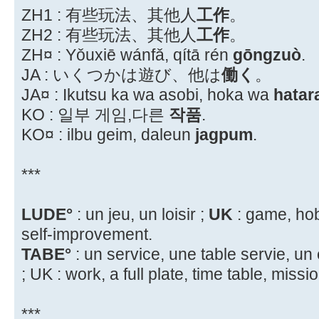
ZH1 : 有些玩法、其他人
工作
。
ZH2 : 有些玩法、其他人
工作
。
ZH¤ : Yǒuxiē wánfǎ, qítā rén
gōngzuò
.
JA : いくつかは遊び、他は
働く
。
JA¤ : Ikutsu ka wa asobi, hoka wa
hatar
KO : 일부 게임,다른
작품
.
KO¤ : ilbu geim, daleun
jagpum
.
***
LUDE°
: un jeu, un loisir ;
UK
: game, hob
self-improvement.
TABE°
: un service, une table servie, un
; UK : work, a full plate, time table, missi
***