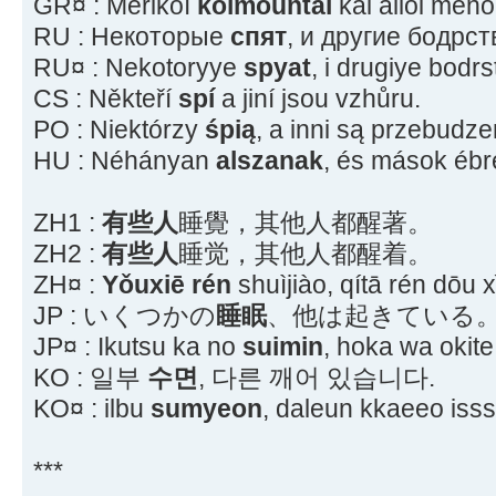
GR¤ : Merikoí
koimoúntai
kai álloi méno
RU : Некоторые
спят
, и другие бодрст
RU¤ : Nekotoryye
spyat
, i drugiye bodrs
CS : Někteří
spí
a jiní jsou vzhůru.
PO : Niektórzy
śpią
, a inni są przebudze
HU : Néhányan
alszanak
, és mások ébr
ZH1 :
有些人
睡覺，其他人都醒著。
ZH2 :
有些人
睡觉，其他人都醒着。
ZH¤ :
Yǒuxiē rén
shuìjiào, qítā rén dōu 
JP : いくつかの
睡眠
、他は起きている
JP¤ : Ikutsu ka no
suimin
, hoka wa okite 
KO : 일부
수면
, 다른 깨어 있습니다.
KO¤ : ilbu
sumyeon
, daleun kkaeeo iss
***