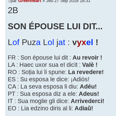
par
Greenheart
» Jeu 27 Sep 2018 18:31
2B
SON ÉPOUSE LUI DIT...
L
of
Puz
a
L
ol
j
at
:
v
yx
el
!
FR : Son épouse lui dit :
Au revoir !
LA : Haec uxor sua eī dicìt :
Valè !
RO : Soția lui îi spune:
La revedere!
ES : Su esposa le dice: ¡Adiós!
CA : La seva esposa li diu:
Adéu!
PT : Sua esposa diz a ele:
Adeus!
IT : Sua moglie gli dice:
Arrivederci!
EO : Lia edzino diris al li:
Adiaŭ!