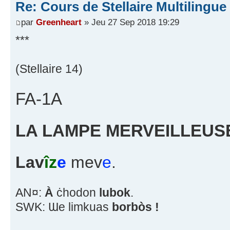
Re: Cours de Stellaire Multilingue 
par
Greenheart
» Jeu 27 Sep 2018 19:29
***
(Stellaire 14)
FA-1A
LA LAMPE MERVEILLEUS
Lav
îz
e
mev
e
.
AN¤:
À
ċhodon
lubok
.
SWK: Ɯe limkuas
borbòs !