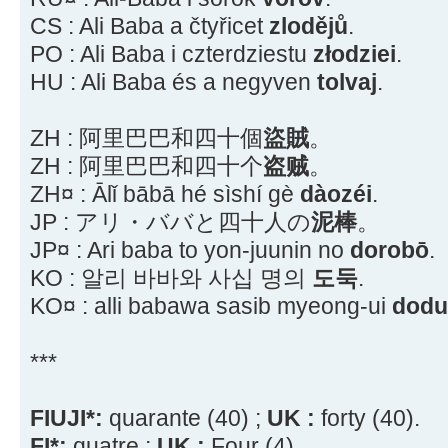
CS : Ali Baba a čtyřicet
zlodějů
.
PO : Ali Baba i czterdziestu
złodziei
.
HU : Ali Baba és a negyven
tolvaj
.
ZH : 阿里巴巴和四十個
盜賊
。
ZH : 阿里巴巴和四十个
盗贼
。
ZH¤ : Ālǐ bābā hé sìshí gè
dàozéi
.
JP : アリ・ババと四十人の
泥棒
。
JP¤ : Ari baba to yon-juunin no
dorobō
.
KO : 알리 바바와 사십 명의
도둑
.
KO¤ : alli babawa sasib myeong-ui
dodu
***
FIUJI*:
quarante (40) ;
UK :
forty (40).
FI*:
quatre ;
UK :
Four (4).