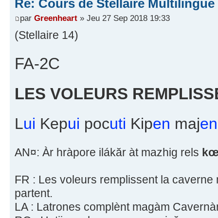
Re: Cours de Stellaire Multilingue 
par
Greenheart
» Jeu 27 Sep 2018 19:33
(Stellaire 14)
FA-2C
LES VOLEURS REMPLISSE
L
ui
Kep
ui
poc
uti
Kip
en
maj
en
AN¤: Àr hràpore ilákăr àt mazhig rels
kœ
FR : Les voleurs remplissent la cavern
partent.
LA : Latrones complènt magàm Cavern