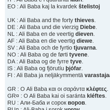
EO : Ali Baba kaj la kvardek
ŝtelistoj
UK : Ali Baba and the forty
thieves
.
DE : Ali Baba und die vierzig
Diebe
.
NL : Ali Baba en de veertig
dieven
.
AF : Ali Baba en die veertig
diewe
.
SV : Ali Baba och de fyrtio
tjuvarna
.
NO : Ali Baba og de førti
tyvene
.
DA : Ali Baba og de fyrre
tyve
.
IS : Ali Baba og fjörutíu
þjófar
.
FI : Ali Baba ja neljäkymmentä
varastaja
GR : Ο Ali Baba και οι σαράντα
κλέφτες
.
GR¤ : O Ali Baba kai oi saránta
kléftes
.
RU : Али-Баба и сорок
воров
.
RU¤ : Ali-Baba i sorok
vorov
.