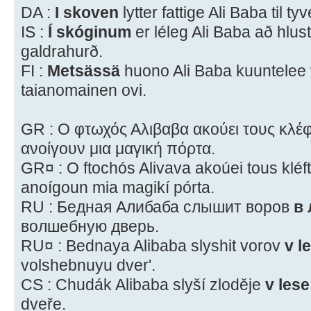
DA :
I skoven
lytter fattige Ali Baba til 
IS :
Í skóginum
er léleg Ali Baba að hlus
galdrahurð.
FI :
Metsässä
huono Ali Baba kuuntelee 
taianomainen ovi.
GR : Ο φτωχός Αλιβαβα ακούει τους κλέ
ανοίγουν μια μαγική πόρτα.
GR¤ : O ftochós Alivava akoúei tous kléf
anoígoun mia magikí pórta.
RU : Бедная Алибаба слышит воров
в 
волшебную дверь.
RU¤ : Bednaya Alibaba slyshit vorov
v l
volshebnuyu dver'.
CS : Chudák Alibaba slyší zloděje
v lese
dveře.