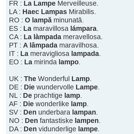
FR :
La Lampe
Merveilleuse.
LA :
Haec Lampas
Mirabilis.
RO :
O lampă
minunată.
ES :
La
maravillosa
lámpara
.
CA :
La làmpada
meravellosa.
PT :
A lâmpada
maravilhosa.
IT :
La
meravigliosa
lampada
.
EO :
La
mirinda
lampo
.
UK :
The
Wonderful
Lamp
.
DE :
Die
wundervolle
Lampe
.
NL :
De
prachtige
lamp
.
AF :
Die
wonderlike
lamp
.
SV :
Den
underbara
lampan
.
NO :
Den
fantastiske
lampen
.
DA :
Den
vidunderlige
lampe
.