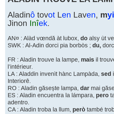
Aladin
ô
tov
ot
L
en
Lav
en
,
m
y
Jinon
Inî
ek
.
AN¤ : Alàd vœndă àt lubox,
do
alsy ùt ve
SWK : Al-Adin dorci pia borbòs ;
du,
dorci
FR : Aladin trouve la lampe,
mais
il trou
l’intérieur.
LA : Aladdin invenìt hànc Lampàda,
sed
Interiorê.
RO : Aladin găsește lampa,
dar
mai găse
ES : Aladin encuentra la lámpara,
pero
t
adentro.
CA : Aladin troba la llum,
però
també troba