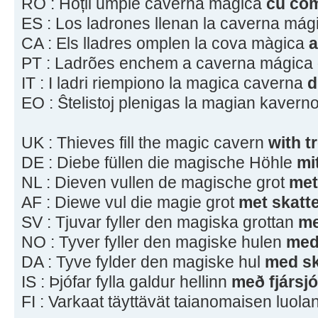
RO : Hoții umple caverna magică
cu com
ES : Los ladrones llenan la caverna má
CA : Els lladres omplen la cova màgica
a
PT : Ladrões enchem a caverna mágica
IT : I ladri riempiono la magica caverna
d
EO : Ŝtelistoj plenigas la magian kaver
UK : Thieves fill the magic cavern
with t
DE : Diebe füllen die magische Höhle
mi
NL : Dieven vullen de magische grot
met
AF : Diewe vul die magie grot
met skatt
SV : Tjuvar fyller den magiska grottan
me
NO : Tyver fyller den magiske hulen
med
DA : Tyve fylder den magiske hul
med sk
IS : Þjófar fylla galdur hellinn
með fjársjó
FI : Varkaat täyttävät taianomaisen luola