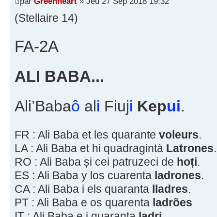
par
Greenheart
» Jeu 27 Sep 2018 19:32
(Stellaire 14)
FA-2A
ALI BABA...
Ali’Baba
ô
al
i
Fiuj
i
Kep
ui
.
FR : Ali Baba et les quarante
voleurs
.
LA : Ali Baba et hi quadragintà
Latrones
.
RO : Ali Baba și cei patruzeci de
hoți
.
ES : Ali Baba y los cuarenta
ladrones
.
CA : Ali Baba i els quaranta
lladres
.
PT : Ali Baba e os quarenta
ladrões
IT : Ali Baba e i quaranta
ladri
.