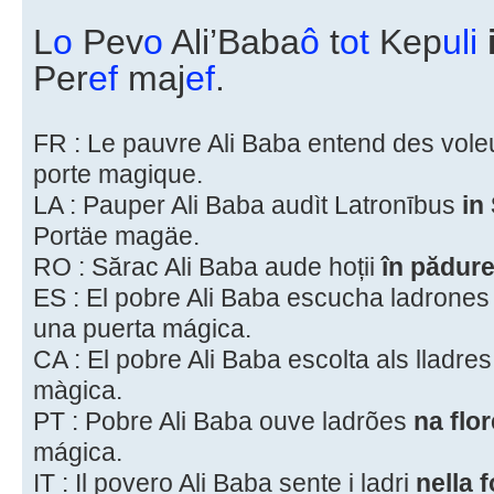
L
o
Pev
o
Ali’Baba
ô
t
ot
Kep
uli
Per
ef
maj
ef
.
FR : Le pauvre Ali Baba entend des vol
porte magique.
LA : Pauper Ali Baba audìt Latronībus
in
Portäe magäe.
RO : Sărac Ali Baba aude hoții
în pădur
ES : El pobre Ali Baba escucha ladrone
una puerta mágica.
CA : El pobre Ali Baba escolta als lladre
màgica.
PT : Pobre Ali Baba ouve ladrões
na flo
mágica.
IT : Il povero Ali Baba sente i ladri
nella 