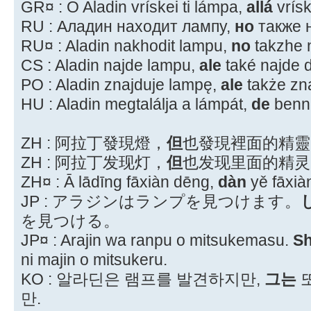
GR¤ : O Aladin vrískei ti lámpa,
allá
vrís
RU : Аладин находит лампу,
но
также 
RU¤ : Aladin nakhodit lampu,
no
takzhe 
CS : Aladin najde lampu,
ale
také najde d
PO : Aladin znajduje lampę,
ale
także zn
HU : Aladin megtalálja a lámpát,
de
benn
ZH : 阿拉丁發現燈，
但
也發現裡面的精靈
ZH : 阿拉丁发现灯，
但
也发现里面的精灵
ZH¤ : Ā lādīng fāxiàn dēng,
dàn
yě fāxià
JP : アラジンはランプを見つけます。
を見つける。
JP¤ : Arajin wa ranpu o mitsukemasu.
Sh
ni majin o mitsukeru.
KO : 알라딘은 램프를 발견하지만,
그는
만.