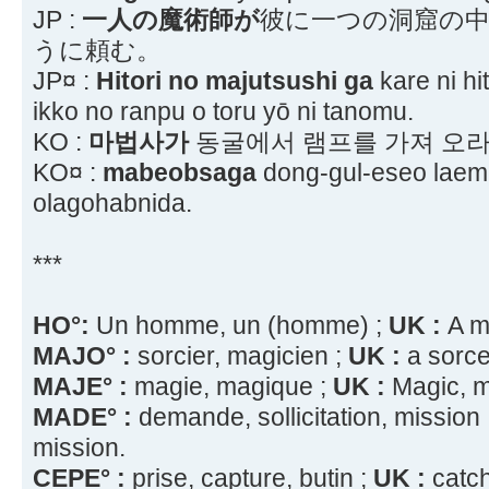
JP :
一人の魔術師が
彼に一つの洞窟の
うに頼む。
JP¤ :
Hitori no majutsushi ga
kare ni hi
ikko no ranpu o toru yō ni tanomu.
KO :
마법사가
동굴에서 램프를 가져 오
KO¤ :
mabeobsaga
dong-gul-eseo laem
olagohabnida.
***
HO°:
Un homme, un (homme) ;
UK :
A m
MAJO° :
sorcier, magicien ;
UK :
a sorce
MAJE° :
magie, magique ;
UK :
Magic, m
MADE° :
demande, sollicitation, mission 
mission.
CEPE° :
prise, capture, butin ;
UK :
catch