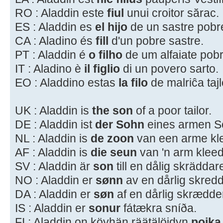
RO : Aladdin este
fiul
unui croitor sărac.
ES : Aladdin es
el hijo
de un sastre pobr
CA : Aladino és
fill
d'un pobre sastre.
PT : Aladdin é
o filho
de um alfaiate pobr
IT : Aladino è
il figlio
di un povero sarto.
EO : Aladdino estas
la filo
de malriĉa tajl
UK : Aladdin is
the son
of a poor tailor.
DE : Aladdin ist
der Sohn
eines armen S
NL : Aladdin is
de zoon
van een arme kl
AF : Aladdin is
die seun
van 'n arm kleed
SV : Aladdin är
son
till en dålig skräddar
NO : Aladdin er
sønn
av en dårlig skredd
DA : Aladdin er
søn
af en dårlig skrædde
IS : Aladdin er
sonur
fátækra sníða.
FI : Aladdin on köyhän räätälöidyn
poika