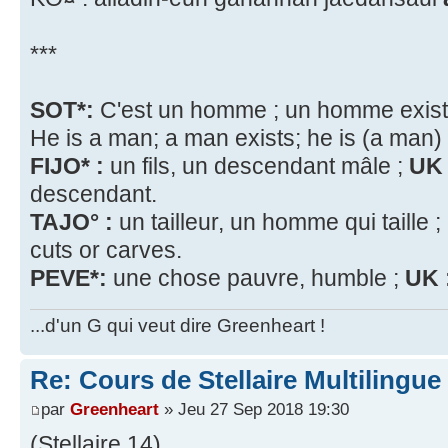
***
SOT*:
C'est un homme ; un homme existe
He is a man; a man exists; he is (a man)
FIJO* :
un fils, un descendant mâle ;
UK 
descendant.
TAJO° :
un tailleur, un homme qui taille ;
cuts or carves.
PEVE*:
une chose pauvre, humble ;
UK 
...d'un G qui veut dire Greenheart !
Re: Cours de Stellaire Multilingue 
par
Greenheart
» Jeu 27 Sep 2018 19:30
(Stellaire 14)