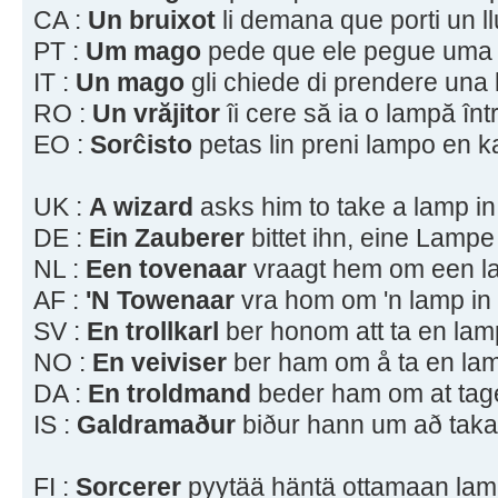
CA :
Un bruixot
li demana que porti un l
PT :
Um mago
pede que ele pegue uma
IT :
Un mago
gli chiede di prendere una 
RO :
Un vrăjitor
îi cere să ia o lampă înt
EO :
Sorĉisto
petas lin preni lampo en k
UK :
A wizard
asks him to take a lamp in
DE :
Ein Zauberer
bittet ihn, eine Lamp
NL :
Een tovenaar
vraagt hem om een la
AF :
'N Towenaar
vra hom om 'n lamp in 
SV :
En trollkarl
ber honom att ta en lamp
NO :
En veiviser
ber ham om å ta en lam
DA :
En troldmand
beder ham om at tage
IS :
Galdramaður
biður hann um að taka
FI :
Sorcerer
pyytää häntä ottamaan lam