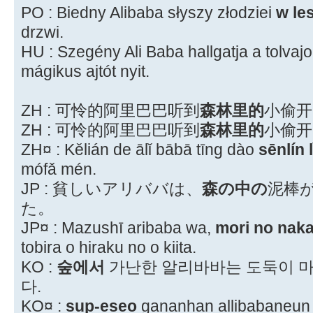
PO : Biedny Alibaba słyszy złodziei
w le
drzwi.
HU : Szegény Ali Baba hallgatja a tolvaj
mágikus ajtót nyit.
ZH : 可怜的阿里巴巴听到
森林里的
小偷开
ZH : 可怜的阿里巴巴听到
森林里的
小偷开
ZH¤ : Kělián de ālǐ bābā tīng dào
sēnlín l
mófǎ mén.
JP : 貧しいアリババは、
森の中の
泥棒
た。
JP¤ : Mazushī aribaba wa,
mori no nak
tobira o hiraku no o kiita.
KO :
숲에서
가난한 알리바바는 도둑이 마
다.
KO¤ :
sup-eseo
gananhan allibabaneun