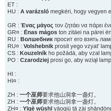
ET :
HU :
A varázsló
megkéri, hogy vegyen e
GR :
Ένας μάγος
τον ζητάει να πάρει έ
GR¤ :
Énas mágos
ton zitáei na párei é
RU :
Волшебник
просит его взять лам
RU¤ :
Volshebnik
prosit yego vzyat' la
CS :
Kouzelník
ho požádá, aby vzal lamp
PO :
Czarodziej
prosi go, aby wziął lamp
HI :
HI¤ :
ZH :
一个巫师
要求他山洞拿一盏灯。
ZH :
一个巫师
要求他山洞拿一盏灯。
ZH¤ :
Yīgè wūshī
yāoqiú tā zài shāndòng