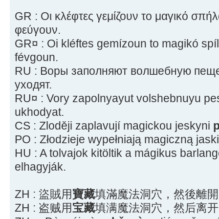
GR : Οι κλέφτες γεμίζουν το μαγικό σπή
φεύγουν.
GR¤ : Oi kléftes gemízoun to magikó spí
févgoun.
RU : Воры заполняют волшебную пещ
уходят.
RU¤ : Vory zapolnyayut volshebnuyu p
ukhodyat.
CS : Zloději zaplavují magickou jeskyni
PO : Złodzieje wypełniają magiczną jask
HU : A tolvajok kitöltik a mágikus barlan
elhagyják.
ZH : 盜賊用
寶藏
填滿魔法洞穴，然後離開
ZH : 盗贼用
宝藏
填满魔法洞穴，然后离开