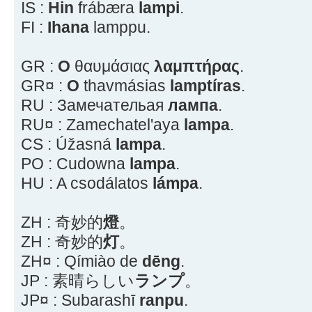
IS :
Hin
frábæra
lampi
.
FI :
Ihana
lamppu.
GR :
Ο
θαυμάσιας
λαμπτήρας
.
GR¤ :
O
thavmásias
lamptíras
.
RU : Замечательая
лампа
.
RU¤ : Zamechatel'aya
lampa
.
CS : Úžasná
lampa
.
PO : Cudowna
lampa
.
HU : A csodálatos
lámpa
.
ZH : 奇妙的
燈
。
ZH : 奇妙的
灯
。
ZH¤ : Qímiào de
dēng
.
JP : 素晴らしい
ランプ
。
JP¤ : Subarashī
ranpu
.