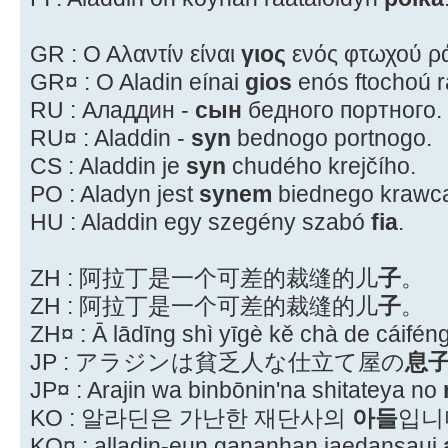
GR : Ο Αλαντίν είναι
γιος
ενός φτωχού ρ
GR¤ : O Aladin eínai
gios
enós ftochoú rá
RU : Аладдин -
сын
бедного портного.
RU¤ : Aladdin -
syn
bednogo portnogo.
CS : Aladdin je
syn
chudého krejčího.
PO : Aladyn jest
synem
biednego krawc
HU : Aladdin egy szegény szabó
fia
.
ZH : 阿拉丁是一个可差的裁缝的儿
子
。
ZH : 阿拉丁是一个可差的裁缝的儿
子
。
ZH¤ : Ā lādīng shì yīgè kě chà de cáifén
JP : アラジンは貧乏人な仕立て屋の
息
JP¤ : Arajin wa binbōnin'na shitateya no
KO : 알라딘은 가난한 재단사의
아들
입니
KO¤ : alladin-eun gananhan jaedansaui