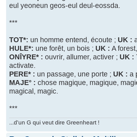
eul yeoneun geos-eul deul-eossda.
***
TOT*:
un homme entend, écoute ;
UK :
a
HULE*:
une forêt, un bois ;
UK :
A forest
ONÎYRE* :
ouvrir, allumer, activer ;
UK :
activate.
PERE* :
un passage, une porte ;
UK :
a 
MAJE° :
chose magique, magique, magi
magical, magic.
***
...d'un G qui veut dire Greenheart !