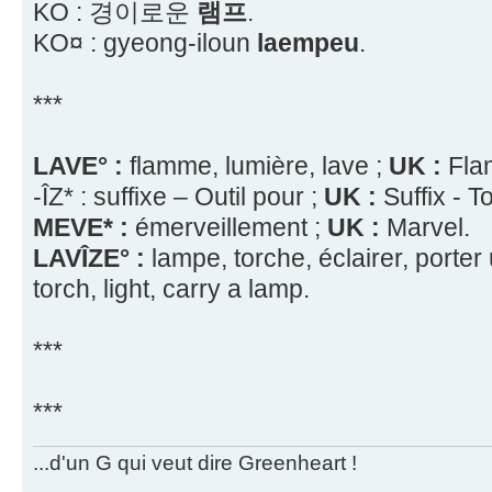
KO : 경이로운
램프
.
KO¤ : gyeong-iloun
laempeu
.
***
LAVE° :
flamme, lumière, lave ;
UK :
Flam
-ÎZ* : suffixe – Outil pour ;
UK :
Suffix - To
MEVE* :
émerveillement ;
UK :
Marvel.
LAVÎZE° :
lampe, torche, éclairer, porte
torch, light, carry a lamp.
***
***
...d'un G qui veut dire Greenheart !