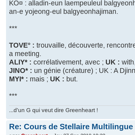
KO¤ : alladin-eun laempeuleul balgyeon
an-e yojeong-eul balgyeonhajiman.
***
TOVE° :
trouvaille, découverte, rencontr
a meeting.
ALIY* :
corrélativement, avec ;
UK :
with,
JINO* :
un génie (créature) ; UK : A Djinn
MYI* :
mais ;
UK :
but.
***
...d'un G qui veut dire Greenheart !
Re: Cours de Stellaire Multilingue 