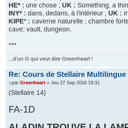
HE* :
une chose ;
UK :
Something, a thing
INY* :
dans, dedans, à l'intérieur ;
UK :
In
KIPE° :
caverne naturelle ; chambre forte
cave; vault, dungeon.
***
...d'un G qui veut dire Greenheart !
Re: Cours de Stellaire Multilingue 
par
Greenheart
» Jeu 27 Sep 2018 19:31
(Stellaire 14)
FA-1D
ALADIN TROUVE LA LAMPE