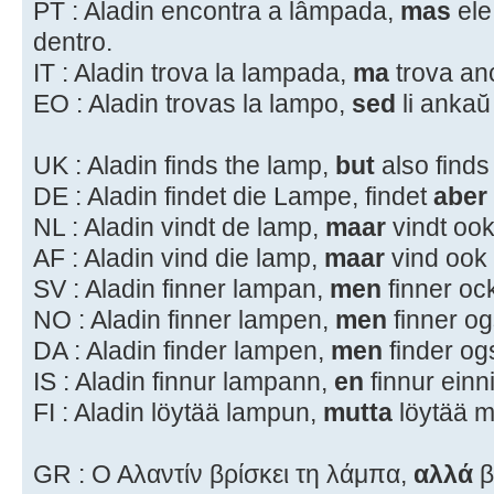
PT : Aladin encontra a lâmpada,
mas
el
dentro.
IT : Aladin trova la lampada,
ma
trova anc
EO : Aladin trovas la lampo,
sed
li anka
UK : Aladin finds the lamp,
but
also finds
DE : Aladin findet die Lampe, findet
aber
NL : Aladin vindt de lamp,
maar
vindt oo
AF : Aladin vind die lamp,
maar
vind ook 
SV : Aladin finner lampan,
men
finner oc
NO : Aladin finner lampen,
men
finner og
DA : Aladin finder lampen,
men
finder og
IS : Aladin finnur lampann,
en
finnur einn
FI : Aladin löytää lampun,
mutta
löytää 
GR : Ο Αλαντίν βρίσκει τη λάμπα,
αλλά
β