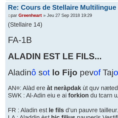
Re: Cours de Stellaire Multilingue 
par
Greenheart
» Jeu 27 Sep 2018 19:29
(Stellaire 14)
FA-1B
ALADIN EST LE FILS...
Aladin
ô
s
ot
lo Fijo
pev
of
Taj
AN¤: Alàd ere
àt neràpdak
ùt quv næted
SWK : Al-Adin eiu e ai
forkion
du tcarn 
FR : Aladin est
le fils
d’un pauvre tailleur
LA : Aladdin èst
hic filius
pauperïs Vestifi