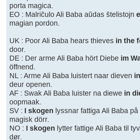
porta magica.
EO : Malriĉulo Ali Baba aŭdas ŝtelistojn
e
magian pordon.
UK : Poor Ali Baba hears thieves
in the 
door.
DE : Der arme Ali Baba hört Diebe
im Wa
öffnend.
NL : Arme Ali Baba luistert naar dieven
i
deur openen.
AF : Swak Ali Baba luister na diewe
in d
oopmaak.
SV :
I skogen
lyssnar fattiga Ali Baba p
magisk dörr.
NO :
I skogen
lytter fattige Ali Baba til
dør.