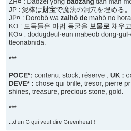
ZH¤ : Dàozéi yòng
bǎozàng
tián mǎn mó
JP : 泥棒は
財宝で
魔法の洞穴を埋める
JP¤ : Dorobō wa
zaihō de
mahō no hora
KO : 도둑들은 마법 동굴을
보물로
채우고
KO¤ : dodugdeul-eun mabeob dong-gul-
tteonabnida.
***
POCE°:
contenu, stock, réserve ;
UK :
co
DEVE* :
chose qui brille, trésor, pierre p
shines, treasure, precious stone, gold.
***
...d'un G qui veut dire Greenheart !