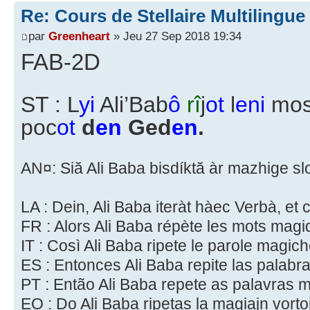
Re: Cours de Stellaire Multilingue 
par
Greenheart
» Jeu 27 Sep 2018 19:34
FAB-2D
ST : L
yi
Ali’Bab
ô
rî
j
ot
l
eni
mo
poc
ot
d
en
Ged
en
.
AN¤: Siă Ali Baba bisdíktă àr mazhige s
LA : Dein, Ali Baba iteràt hàec Verbà, et 
FR : Alors Ali Baba répète les mots mag
IT : Così Ali Baba ripete le parole magi
ES : Entonces Ali Baba repite las palab
PT : Então Ali Baba repete as palavras
EO : Do Ali Baba ripetas la magiajn vort