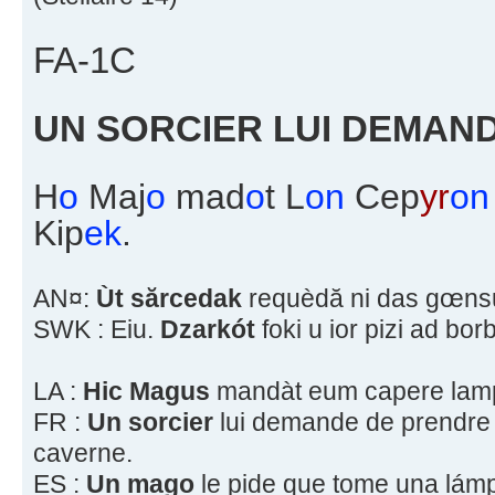
FA-1C
UN SORCIER LUI DEMANDE
H
o
Maj
o
mad
o
t L
on
Cep
yr
on
Kip
ek
.
AN¤:
Ùt sărcedak
requèdă ni das gœnsun
SWK : Eiu.
Dzarkót
foki u ior pizi ad bor
LA :
Hic Magus
mandàt eum capere lampa
FR :
Un sorcier
lui demande de prendre
caverne.
ES :
Un mago
le pide que tome una lám