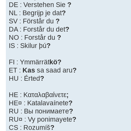
DE : Verstehen Sie
?
NL : Begrijp je dat
?
SV : Förstår du
?
DA : Forstår du det
?
NO : Forstår du
?
IS : Skilur þú
?
FI : Ymmärrät
kö?
ET :
Kas
sa saad aru
?
HU : Érted
?
HE : Καταλαβαίνετε
;
HE¤ : Katalavaínete
?
RU : Вы понимаете
?
RU¤ : Vy ponimayete
?
CS : Rozumíš
?