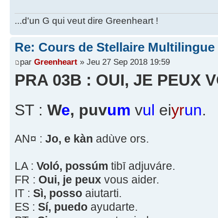
...d'un G qui veut dire Greenheart !
Re: Cours de Stellaire Multilingue
par
Greenheart
» Jeu 27 Sep 2018 19:59
PRA 03B : OUI, JE PEUX 
ST :
W
e
, puv
um
v
ul
ei
yr
un
.
AN¤ :
Jo, e kàn
adùve ors.
LA :
Voló, possúm
tibī adjuváre.
FR :
Oui, je peux
vous aider.
IT :
Sì, posso
aiutarti.
ES :
Sí, puedo
ayudarte.