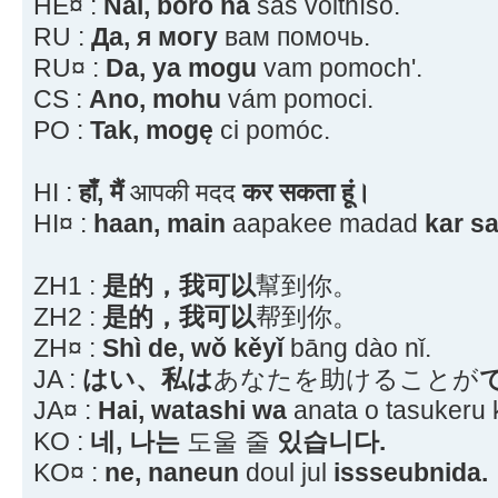
HE¤ :
Nai, boró na
sas voithíso.
RU :
Да, я могу
вам помочь.
RU¤ :
Da, ya mogu
vam pomoch'.
CS :
Ano, mohu
vám pomoci.
PO :
Tak, mogę
ci pomóc.
HI :
हाँ, मैं
आपकी मदद
कर सकता हूं।
HI¤ :
haan, main
aapakee madad
kar s
ZH1 :
是的，我可以
幫到你。
ZH2 :
是的，我可以
帮到你。
ZH¤ :
Shì de, wǒ kěyǐ
bāng dào nǐ.
JA :
はい、私は
あなたを助けることが
JA¤ :
Hai, watashi wa
anata o tasukeru 
KO :
네, 나는
도울 줄
있습니다.
KO¤ :
ne, naneun
doul jul
issseubnida.