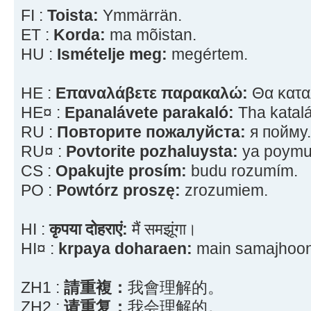
FI :
Toista:
Ymmärrän.
ET :
Korda:
ma mõistan.
HU :
Ismételje meg:
megértem.
HE :
Επαναλάβετε παρακαλώ:
Θα κατα
HE¤ :
Epanalávete parakaló:
Tha katal
RU :
Повторите пожалуйста:
я пойму.
RU¤ :
Povtorite pozhaluysta:
ya poymu
CS :
Opakujte prosím:
budu rozumím.
PO :
Powtórz proszę:
zrozumiem.
HI :
कृपया दोहराएं:
मैं समझूंगा।
HI¤ :
krpaya doharaen:
main samajhoo
ZH1 :
請重複：
我會理解的。
ZH2 :
请重复：
我会理解的。