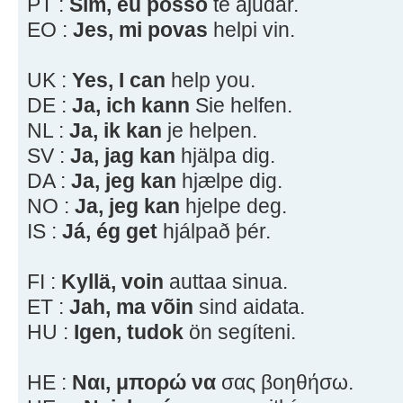
PT :
Sim, eu posso
te ajudar.
EO :
Jes, mi povas
helpi vin.
UK :
Yes, I can
help you.
DE :
Ja, ich kann
Sie helfen.
NL :
Ja, ik kan
je helpen.
SV :
Ja, jag kan
hjälpa dig.
DA :
Ja, jeg kan
hjælpe dig.
NO :
Ja, jeg kan
hjelpe deg.
IS :
Já, ég get
hjálpað þér.
FI :
Kyllä, voin
auttaa sinua.
ET :
Jah, ma võin
sind aidata.
HU :
Igen, tudok
ön segíteni.
HE :
Ναι, μπορώ να
σας βοηθήσω.