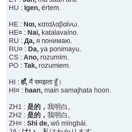
HU :
Igen,
értem.
HE :
Ναι,
καταλαβαίνω.
HE¤ :
Nai,
katalavaíno.
RU :
Да,
я понимаю.
RU¤ :
Da,
ya ponimayu.
CS :
Ano,
rozumím.
PO :
Tak,
rozumiem.
HI :
हाँ,
मैं समझता हूँ।
HI¤ :
haan,
main samajhata hoon.
ZH1 :
是的，
我明白。
ZH2 :
是的，
我明白。
ZH¤ :
Shì de,
wǒ míngbái.
JA :
はい、
私はわかります。