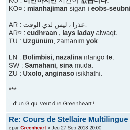
KO :
미안하지만
시간이
없습니다.
KO¤ :
mianhajiman
sigan-i
eobs-seubni
AR : عذرا ، ليس لدي الوقت.
AR¤ :
eudhraan , lays laday
alwaqt.
TU :
Üzgünüm
, zamanım
yok
.
LN :
Bolimbisi, nazalina
ntango
te
.
SW :
Samahani, sina
muda.
ZU :
Uxolo, anginaso
isikhathi.
***
...d'un G qui veut dire Greenheart !
Re: Cours de Stellaire Multilingue
par
Greenheart
» Jeu 27 Sep 2018 20:00