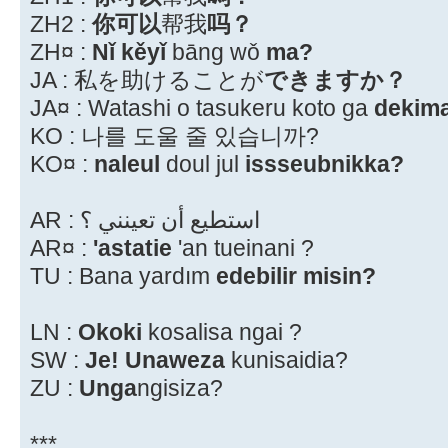
ZH2 :
你可以
帮我
吗？
ZH¤ :
Nǐ kěyǐ
bāng wǒ
ma?
JA : 私を助けることが
できますか？
JA¤ : Watashi o tasukeru koto ga
dekim
KO : 나를 도울 줄 있습니까?
KO¤ :
naleul
doul jul
issseubnikka?
AR : استطيع أن تعينني ؟
AR¤ :
'astatie
'an tueinani ?
TU : Bana yardım
edebilir misin?
LN :
Okoki
kosalisa ngai ?
SW :
Je! Unaweza
kunisaidia?
ZU :
Unga
ngisiza?
***