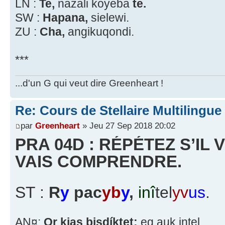
LN :
Te,
nazali koyeba
te.
SW :
Hapana,
sielewi.
ZU :
Cha,
angikuqondi.
***
...d'un G qui veut dire Greenheart !
Re: Cours de Stellaire Multilingue
par
Greenheart
» Jeu 27 Sep 2018 20:02
PRA 04D : RÉPÉTEZ S’IL 
VAIS COMPRENDRE.
ST :
R
y
pac
yb
y
,
inî
tel
yv
us
.
AN¤:
Or kjas bisdíktet:
eg auk intel.