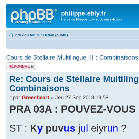
philippe-ebly.fr
Héros de Philippe Ebly et Science-fiction
Index du forum
‹
Fiction (public)
Cours de Stellaire Multilingue III : Combinaisons
Répondre
Re: Cours de Stellaire Multilingu
Combinaisons
par
Greenheart
» Jeu 27 Sep 2018 19:58
PRA 03A : POUVEZ-VOUS 
ST :
K
y
puv
us
j
ul
eiyr
un
?