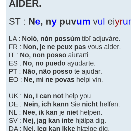
AIDER.
ST :
N
e
, n
y
puv
um
v
ul
ei
yr
u
LA :
Noló, nón possúm
tibī adjuváre.
FR :
Non, je ne peux pas
vous aider.
IT :
No, non posso
aiutarti.
ES :
No, no puedo
ayudarte.
PT :
Não, não posso
te ajudar.
EO :
Ne, mi ne povas
helpi vin.
UK :
No, I can not
help you.
DE :
Nein, ich kann
Sie
nicht
helfen.
NL :
Nee, ik kan
je
niet
helpen.
SV :
Nej, jag kan inte
hjälpa dig.
DA :
Nej, jeg kan ikke
hjælpe dig.