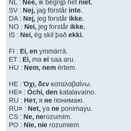
NL :
Nee,
ik begrijp het
niet.
SV :
Nej,
jag förstår
inte.
DA :
Nej,
jeg forstår
ikke.
NO :
Nei,
jeg forstår
ikke.
IS :
Nei,
ég skil það
ekki.
FI :
Ei, en
ymmärrä.
ET :
Ei,
ma
ei
saa aru.
HU :
Nem, nem
értem.
HE :
Όχι, δεν
καταλαβαίνω.
HE¤ :
Óchi, den
katalavaíno.
RU :
Нет,
я
не
понимаю.
RU¤ :
Net,
ya
ne
ponimayu.
CS :
Ne, ne
rozumím.
PO :
Nie, nie
rozumiem.