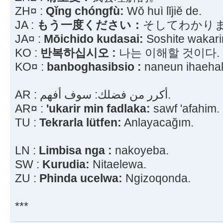
ZH¤ :
Qǐng chóngfù:
Wǒ huì lǐjiě de.
JA :
もう一度ください：
そしてわかり
JA¤ :
Mōichido kudasai:
Soshite wakar
KO :
반복하십시오 :
나는 이해할 것이다.
KO¤ :
banboghasibsio :
naneun ihaehal
AR : أكرر من فضلك: سوف أفهم.
AR¤ :
'ukarir min fadlaka:
sawf 'afahim.
TU :
Tekrarla lütfen:
Anlayacağım.
LN :
Limbisa nga :
nakoyeba.
SW :
Kurudia:
Nitaelewa.
ZU :
Phinda ucelwa:
Ngizoqonda.
***