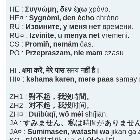
HE :
Συγνώμη, δεν έχω
χρόνο.
HE¤ :
Sygnómi, den écho
chróno.
RU :
Извините, у меня нет
времени.
RU¤ :
Izvinite, u menya net
vremeni.
CS :
Promiň, nemám
čas.
PO :
Przepraszam, nie mam
czasu.
HI :
क्षमा करें, मेरे पास
समय
नहीं है।
HI¤ :
kshama karen, mere paas
samay
ZH1 :
對不起，我沒
時間。
ZH2 :
对不起，我没
时间。
ZH¤ :
Duìbùqǐ, wǒ méi
shíjiān.
JA :
すみません、私は
時間が
ありませ
JA¤ :
Sumimasen, watashi wa
jikan ga