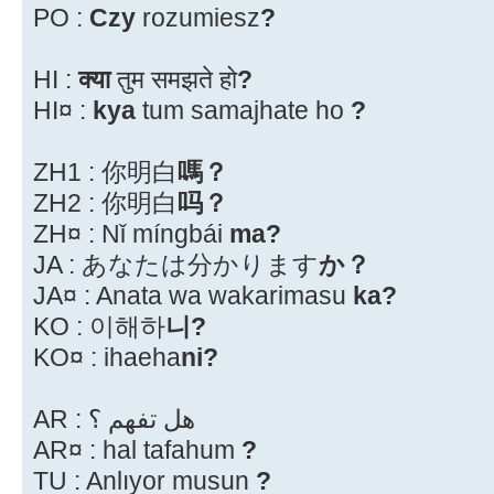
PO :
Czy
rozumiesz
?
HI :
क्या
तुम समझते हो
?
HI¤ :
kya
tum samajhate ho
?
ZH1 : 你明白
嗎？
ZH2 : 你明白
吗？
ZH¤ : Nǐ míngbái
ma?
JA : あなたは分かります
か？
JA¤ : Anata wa wakarimasu
ka?
KO : 이해하
니?
KO¤ : ihaeha
ni?
AR : هل تفهم ؟
AR¤ : hal tafahum
?
TU : Anlıyor musun
?