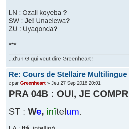
LN : Ozali koyeba
?
SW :
Je!
Unaelewa
?
ZU : Uyaqonda
?
***
...d'un G qui veut dire Greenheart !
Re: Cours de Stellaire Multilingue
par
Greenheart
» Jeu 27 Sep 2018 20:01
PRA 04B : OUI, JE COMP
ST :
W
e
,
inî
tel
um
.
LA :
Itá,
intelligó.