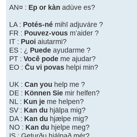
AN¤ :
Ep or kàn
adùve es?
LA :
Potés-né
mihī adjuváre ?
FR :
Pouvez-vous
m’aider ?
IT :
Puoi
aiutarmi?
ES : ¿
Puede
ayudarme ?
PT :
Você pode
me ajudar?
EO :
Ĉu vi povas
helpi min?
UK :
Can you
help me ?
DE :
Können Sie
mir helfen?
NL :
Kun je
me helpen?
SV :
Kan du
hjälpa mig?
DA :
Kan du
hjælpe mig?
NO :
Kan du
hjelpe meg?
IS : Geturðu hjálpað mér?