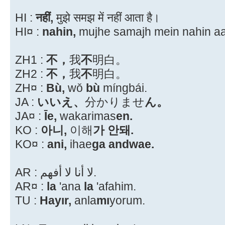
HI :
नहीं,
मुझे समझ में नहीं आता है।
HI¤ :
nahin,
mujhe samajh mein nahin aa
ZH1 :
不，
我
不
明白。
ZH2 :
不，
我
不
明白。
ZH¤ :
Bù,
wǒ
bù
míngbái.
JA :
いいえ、
分かりませ
ん。
JA¤ :
Īe,
wakarimas
en.
KO :
아니,
이해
가 안돼.
KO¤ :
ani,
ihae
ga andwae.
AR : لا أنا لا أفهم.
AR¤ :
la
'ana
la
'afahim.
TU :
Hayır,
anla
mı
yorum.