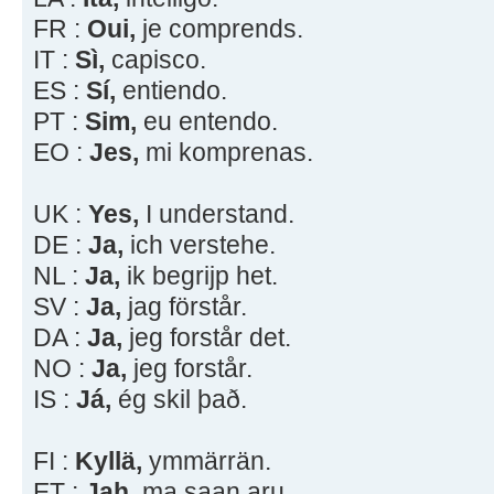
FR :
Oui,
je comprends.
IT :
Sì,
capisco.
ES :
Sí,
entiendo.
PT :
Sim,
eu entendo.
EO :
Jes,
mi komprenas.
UK :
Yes,
I understand.
DE :
Ja,
ich verstehe.
NL :
Ja,
ik begrijp het.
SV :
Ja,
jag förstår.
DA :
Ja,
jeg forstår det.
NO :
Ja,
jeg forstår.
IS :
Já,
ég skil það.
FI :
Kyllä,
ymmärrän.
ET :
Jah,
ma saan aru.