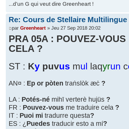
...d'un G qui veut dire Greenheart !
Re: Cours de Stellaire Multilingue
par
Greenheart
» Jeu 27 Sep 2018 20:02
PRA 05A : POUVEZ-VOUS
CELA ?
ST :
K
y
puv
us
m
ul
laq
yr
un
c
AN¤ :
Ep or pòten
traṅslòk æċ
?
LA :
Potés-né
mihī verterè hujüs
?
FR :
Pouvez-vous
me traduire cela
?
IT :
Puoi mi
tradurre questa
?
ES : ¿
Puedes
traducir esto a mí
?