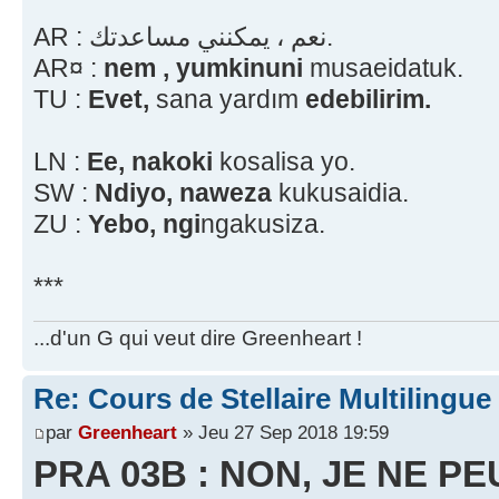
AR : نعم ، يمكنني مساعدتك.
AR¤ :
nem , yumkinuni
musaeidatuk.
TU :
Evet,
sana yardım
edebilirim.
LN :
Ee, nakoki
kosalisa yo.
SW :
Ndiyo, naweza
kukusaidia.
ZU :
Yebo, ngi
ngakusiza.
***
...d'un G qui veut dire Greenheart !
Re: Cours de Stellaire Multilingue
par
Greenheart
» Jeu 27 Sep 2018 19:59
PRA 03B : NON, JE NE P