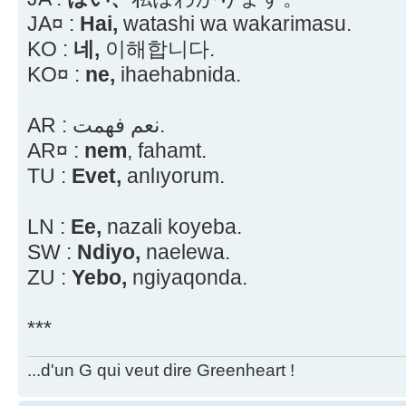
JA¤ :
Hai,
watashi wa wakarimasu.
KO :
네,
이해합니다.
KO¤ :
ne,
ihaehabnida.
AR : نعم فهمت.
AR¤ :
nem
, fahamt.
TU :
Evet,
anlıyorum.
LN :
Ee,
nazali koyeba.
SW :
Ndiyo,
naelewa.
ZU :
Yebo,
ngiyaqonda.
***
...d'un G qui veut dire Greenheart !