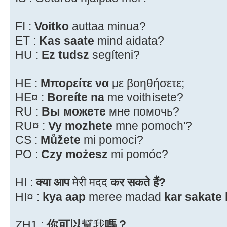
FI :
Voitko
auttaa minua?
ET :
Kas saate
mind aidata?
HU :
Ez tudsz
segíteni?
HE :
Μπορείτε να
με βοηθήσετε;
HE¤ :
Boreíte na
me voithísete?
RU :
Вы можете
мне помочь?
RU¤ :
Vy mozhete
mne pomoch'?
CS :
Můžete
mi pomoci?
PO :
Czy możesz
mi pomóc?
HI :
क्या आप
मेरी मदद
कर सकते हैं?
HI¤ :
kya aap
meree madad
kar sakate
ZH1 :
你可以
幫我
嗎？