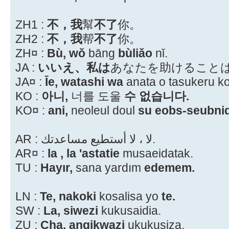
ZH1 :
不，我
幫
不了
你。
ZH2 :
不，我
帮
不了
你。
ZH¤ :
Bù, wǒ
bāng
bùliǎo
nǐ.
JA :
いいえ、私は
あなたを助けること
JA¤ :
Īe, watashi wa
anata o tasukeru k
KO :
아니,
너를 도울
수 없습니다.
KO¤ :
ani,
neoleul doul
su eobs-seubni
AR : لا ، لا أستطيع مساعدتك.
AR¤ :
la , la 'astatie
musaeidatak.
TU :
Hayır,
sana yardım
edemem.
LN :
Te, nakoki
kosalisa yo
te.
SW :
La, siwezi
kukusaidia.
ZU :
Cha, angikwazi
ukukusiza.