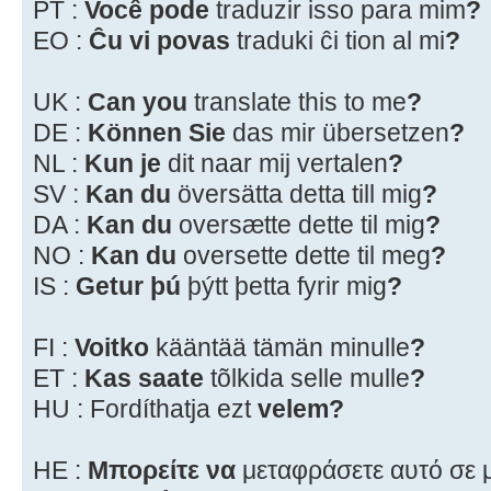
PT :
Você pode
traduzir isso para mim
?
EO :
Ĉu vi povas
traduki ĉi tion al mi
?
UK :
Can you
translate this to me
?
DE :
Können Sie
das mir übersetzen
?
NL :
Kun je
dit naar mij vertalen
?
SV :
Kan du
översätta detta till mig
?
DA :
Kan du
oversætte dette til mig
?
NO :
Kan du
oversette dette til meg
?
IS :
Getur þú
þýtt þetta fyrir mig
?
FI :
Voitko
kääntää tämän minulle
?
ET :
Kas saate
tõlkida selle mulle
?
HU : Fordíthatja ezt
velem
?
HE :
Μπορείτε να
μεταφράσετε αυτό σε 