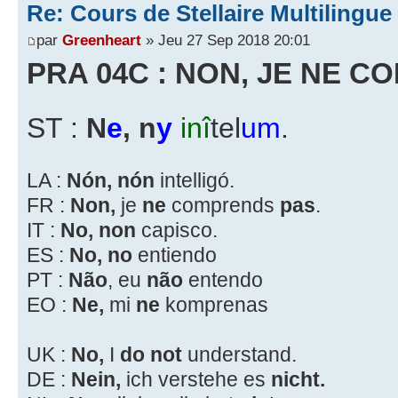
Re: Cours de Stellaire Multilingue
par
Greenheart
» Jeu 27 Sep 2018 20:01
PRA 04C : NON, JE NE C
ST :
N
e
, n
y
inî
tel
um
.
LA :
Nón, nón
intelligó.
FR :
Non,
je
ne
comprends
pas
.
IT :
No, non
capisco.
ES :
No, no
entiendo
PT :
Não
, eu
não
entendo
EO :
Ne,
mi
ne
komprenas
UK :
No,
I
do not
understand.
DE :
Nein,
ich verstehe es
nicht.