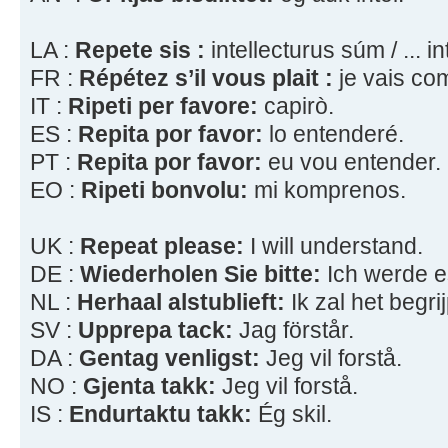
LA :
Repete sis :
intellecturus súm / ... i
FR :
Répétez s’il vous plait :
je vais co
IT :
Ripeti per favore:
capirò.
ES :
Repita por favor:
lo entenderé.
PT :
Repita por favor:
eu vou entender.
EO :
Ripeti bonvolu:
mi komprenos.
UK :
Repeat please:
I will understand.
DE :
Wiederholen Sie bitte:
Ich werde e
NL :
Herhaal alstublieft:
Ik zal het begri
SV :
Upprepa tack:
Jag förstår.
DA :
Gentag venligst:
Jeg vil forstå.
NO :
Gjenta takk:
Jeg vil forstå.
IS :
Endurtaktu takk:
Ég skil.