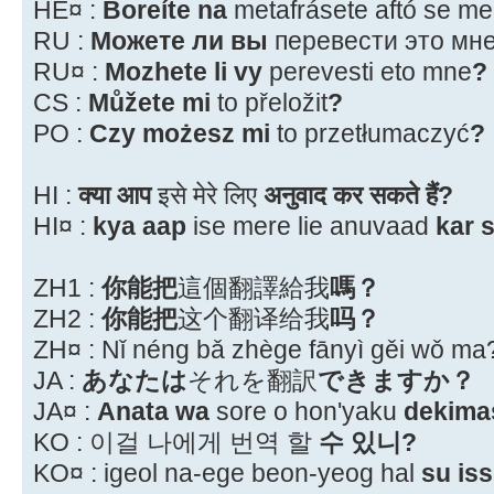
HE¤ :
Boreíte na
metafrásete aftó se me
RU :
Можете ли вы
перевести это мн
RU¤ :
Mozhete li vy
perevesti eto mne
?
CS :
Můžete mi
to přeložit
?
PO :
Czy możesz mi
to przetłumaczyć
?
HI :
क्या आप
इसे मेरे लिए
अनुवाद कर सकते हैं?
HI¤ :
kya aap
ise mere lie anuvaad
kar 
ZH1 :
你能把
這個翻譯給我
嗎？
ZH2 :
你能把
这个翻译给我
吗？
ZH¤ : Nǐ néng bǎ zhège fānyì gěi wǒ ma
JA :
あなたは
それを翻訳
できますか？
JA¤ :
Anata wa
sore o hon'yaku
dekima
KO : 이걸 나에게 번역 할
수 있니?
KO¤ : igeol na-ege beon-yeog hal
su iss