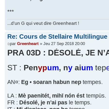
***
...d'un G qui veut dire Greenheart !
Re: Cours de Stellaire Multilingue
par
Greenheart
» Jeu 27 Sep 2018 20:00
PRA 03D : DÉSOLÉ, JE N’
ST :
Pen
yp
um
, n
y
ai
um
tep
AN¤:
Eg • soaran habun nep
tempes.
LA :
Mè paenitét, mihī nón ést
tempùs.
FR :
Désolé, je n’ai pas
le temps.