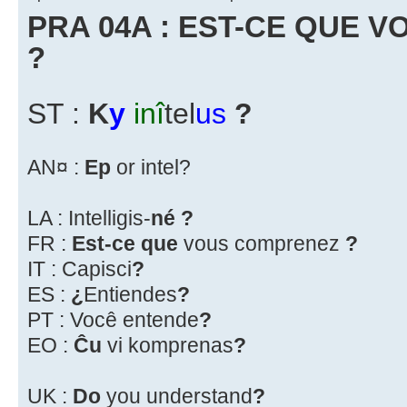
PRA 04A : EST-CE QUE 
?
ST :
K
y
inî
tel
us
?
AN¤ :
Ep
or intel?
LA : Intelligis-
né ?
FR :
Est-ce que
vous comprenez
?
IT : Capisci
?
ES :
¿
Entiendes
?
PT : Você entende
?
EO :
Ĉu
vi komprenas
?
UK :
Do
you understand
?