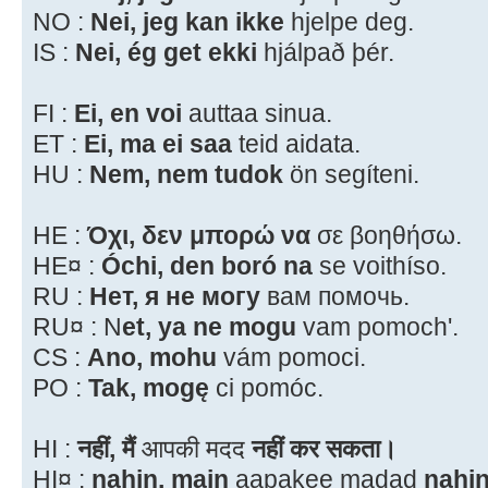
NO :
Nei, jeg kan ikke
hjelpe deg.
IS :
Nei, ég get ekki
hjálpað þér.
FI :
Ei, en voi
auttaa sinua.
ET :
Ei, ma ei saa
teid aidata.
HU :
Nem, nem tudok
ön segíteni.
HE :
Όχι, δεν μπορώ να
σε βοηθήσω.
HE¤ :
Óchi, den boró na
se voithíso.
RU :
Нет, я не могу
вам помочь.
RU¤ : N
et, ya ne mogu
vam pomoch'.
CS :
Ano, mohu
vám pomoci.
PO :
Tak, mogę
ci pomóc.
HI :
नहीं, मैं
आपकी मदद
नहीं कर सकता।
HI¤ :
nahin, main
aapakee madad
nahin