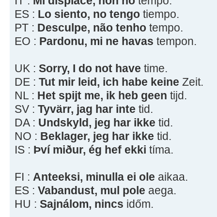
IT :
Mi dispiace, non ho
tempo.
ES :
Lo siento, no tengo
tiempo.
PT :
Desculpe, não tenho
tempo.
EO :
Pardonu, mi ne havas
tempon.
UK :
Sorry, I do not have
time.
DE :
Tut mir leid, ich habe keine
Zeit.
NL :
Het spijt me, ik heb geen
tijd.
SV :
Tyvärr, jag har inte
tid.
DA :
Undskyld, jeg har ikke
tid.
NO :
Beklager, jeg har ikke
tid.
IS :
Því miður, ég hef ekki
tíma.
FI :
Anteeksi, minulla ei ole
aikaa.
ES :
Vabandust, mul pole
aega.
HU :
Sajnálom, nincs
időm.