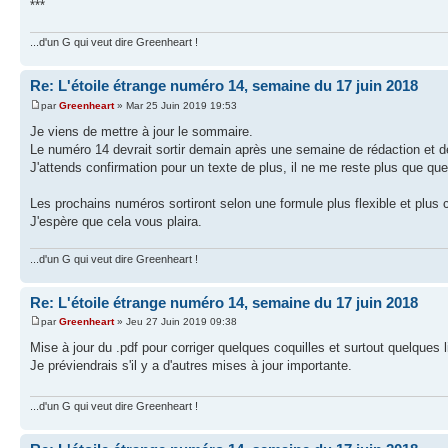
***
...d'un G qui veut dire Greenheart !
Re: L'étoile étrange numéro 14, semaine du 17 juin 2018
par
Greenheart
» Mar 25 Juin 2019 19:53
Je viens de mettre à jour le sommaire.
Le numéro 14 devrait sortir demain après une semaine de rédaction et de
J'attends confirmation pour un texte de plus, il ne me reste plus que quel
Les prochains numéros sortiront selon une formule plus flexible et plus c
J'espère que cela vous plaira.
...d'un G qui veut dire Greenheart !
Re: L'étoile étrange numéro 14, semaine du 17 juin 2018
par
Greenheart
» Jeu 27 Juin 2019 09:38
Mise à jour du .pdf pour corriger quelques coquilles et surtout quelques l
Je préviendrais s'il y a d'autres mises à jour importante.
...d'un G qui veut dire Greenheart !