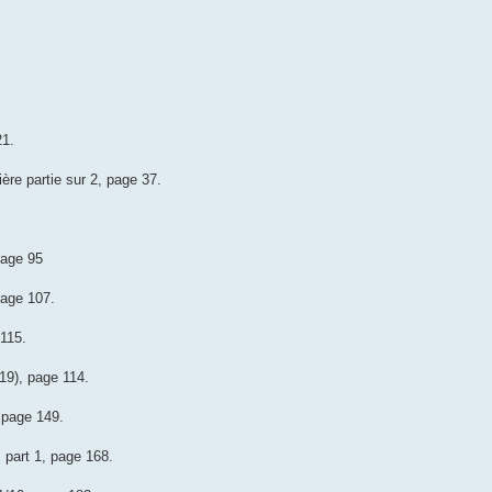
21.
ière partie sur 2, page 37.
page 95
page 107.
115.
19), page 114.
 page 149.
part 1, page 168.