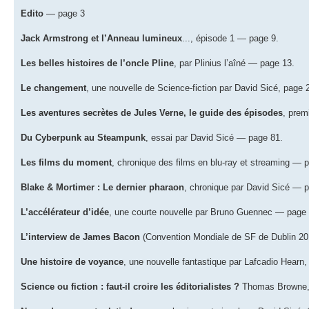
Edito
— page 3
Jack Armstrong et l’Anneau lumineux
..., épisode 1 — page 9.
Les belles histoires de l’oncle Pline
, par Plinius l’aîné — page 13.
Le changement
, une nouvelle de Science-fiction par David Sicé, page 
Les aventures secrètes de Jules Verne, le guide des épisodes
, prem
Du Cyberpunk au Steampunk
, essai par David Sicé — page 81.
Les films du moment
, chronique des films en blu-ray et streaming — 
Blake & Mortimer : Le dernier pharaon
, chronique par David Sicé — 
L’accélérateur d’idée
, une courte nouvelle par Bruno Guennec — page 
L’interview de James Bacon
(Convention Mondiale de SF de Dublin 20
Une histoire de voyance
, une nouvelle fantastique par Lafcadio Hearn,
Science ou fiction : faut-il croire les éditorialistes ?
Thomas Browne, 