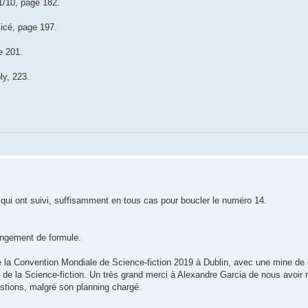
1/10, page 182.
icé, page 197.
e 201.
ly, 223.
qui ont suivi, suffisamment en tous cas pour boucler le numéro 14.
angement de formule.
 la Convention Mondiale de Science-fiction 2019 à Dublin, avec une mine de 
de de la Science-fiction. Un très grand merci à Alexandre Garcia de nous avoir 
stions, malgré son planning chargé.