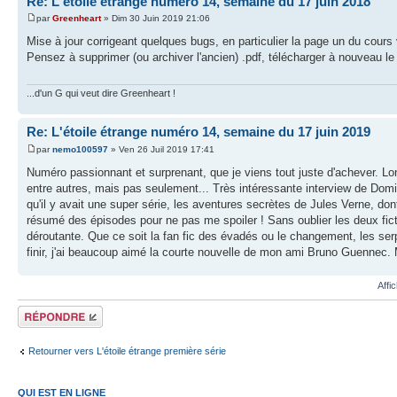
Re: L'étoile étrange numéro 14, semaine du 17 juin 2018
par
Greenheart
» Dim 30 Juin 2019 21:06
Mise à jour corrigeant quelques bugs, en particulier la page un du cours 
Pensez à supprimer (ou archiver l'ancien) .pdf, télécharger à nouveau le 
...d'un G qui veut dire Greenheart !
Re: L'étoile étrange numéro 14, semaine du 17 juin 2019
par
nemo100597
» Ven 26 Juil 2019 17:41
Numéro passionnant et surprenant, que je viens tout juste d'achever. Long
entre autres, mais pas seulement... Très intéressante interview de Domi
qu'il y avait une super série, les aventures secrètes de Jules Verne, dont j
résumé des épisodes pour ne pas me spoiler ! Sans oublier les deux fict
déroutante. Que ce soit la fan fic des évadés ou le changement, les serp
finir, j'ai beaucoup aimé la courte nouvelle de mon ami Bruno Guennec.
Affi
Répondre
Retourner vers L'étoile étrange première série
QUI EST EN LIGNE