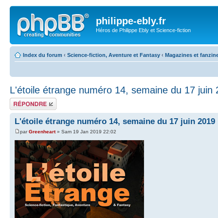
philippe-ebly.fr
Héros de Philippe Ebly et Science-fiction
Index du forum
‹
Science-fiction, Aventure et Fantasy
‹
Magazines et fanzin
L'étoile étrange numéro 14, semaine du 17 juin
Répondre
L'étoile étrange numéro 14, semaine du 17 juin 2019
par
Greenheart
» Sam 19 Jan 2019 22:02