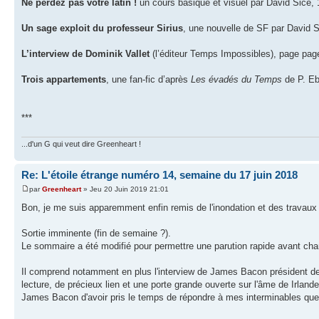
Ne perdez pas votre latin !
un cours basique et visuel par David Sicé, 
Un sage exploit du professeur Sirius
, une nouvelle de SF par David S
L’interview de Dominik Vallet
(l’éditeur Temps Impossibles), page pag
Trois appartements
, une fan-fic d’après
Les évadés du Temps
de P. Eb
***
...d'un G qui veut dire Greenheart !
Re: L'étoile étrange numéro 14, semaine du 17 juin 2018
par
Greenheart
» Jeu 20 Juin 2019 21:01
Bon, je me suis apparemment enfin remis de l'inondation et des travaux 
Sortie imminente (fin de semaine ?).
Le sommaire a été modifié pour permettre une parution rapide avant ch
Il comprend notamment en plus l'interview de James Bacon président de
lecture, de précieux lien et une porte grande ouverte sur l'âme de Irlan
James Bacon d'avoir pris le temps de répondre à mes interminables que