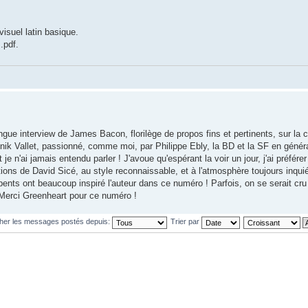
visuel latin basique.
.pdf.
ue interview de James Bacon, florilège de propos fins et pertinents, sur la cu
nik Vallet, passionné, comme moi, par Philippe Ebly, la BD et la SF en généra
e n'ai jamais entendu parler ! J'avoue qu'espérant la voir un jour, j'ai préférer 
ions de David Sicé, au style reconnaissable, et à l'atmosphère toujours inquié
ents ont beaucoup inspiré l'auteur dans ce numéro ! Parfois, on se serait cru
 Merci Greenheart pour ce numéro !
cher les messages postés depuis:
Trier par