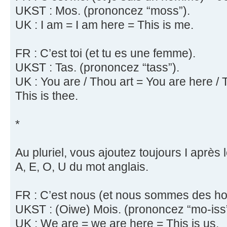
UKST : Mos. (prononcez “moss”).
UK : I am = I am here = This is me.
FR : C’est toi (et tu es une femme).
UKST : Tas. (prononcez “tass”).
UK : You are / Thou art = You are here / T
This is thee.
*
Au pluriel, vous ajoutez toujours I après l
A, E, O, U du mot anglais.
FR : C’est nous (et nous sommes des h
UKST : (Oiwe) Mois. (prononcez “mo-iss”
UK : We are = we are here = This is us.