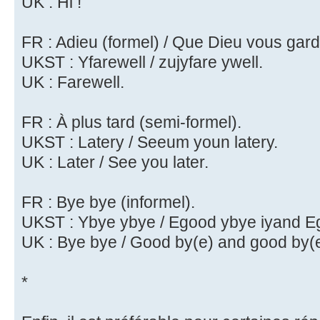
UK : Hi !
FR : Adieu (formel) / Que Dieu vous gard
UKST : Yfarewell / zujyfare ywell.
UK : Farewell.
FR : À plus tard (semi-formel).
UKST : Latery / Seeum youn latery.
UK : Later / See you later.
FR : Bye bye (informel).
UKST : Ybye ybye / Egood ybye iyand E
UK : Bye bye / Good by(e) and good by(e
*