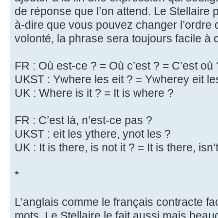
de réponse que l’on attend. Le Stellaire p
à-dire que vous pouvez changer l’ordre
volonté, la phrase sera toujours facile à
FR : Où est-ce ? = Où c’est ? = C’est où 
UKST : Ywhere les eit ? = Ywherey eit les
UK : Where is it ? = It is where ?
FR : C’est là, n’est-ce pas ?
UKST : eit les ythere, ynot les ?
UK : It is there, is not it ? = It is there, isn’t
*
L’anglais comme le français contracte fa
mots. Le Stellaire le fait aussi mais be