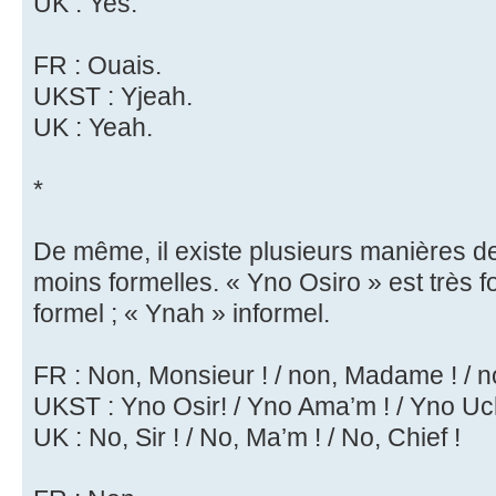
UK : Yes.
FR : Ouais.
UKST : Yjeah.
UK : Yeah.
*
De même, il existe plusieurs manières d
moins formelles. « Yno Osiro » est très f
formel ; « Ynah » informel.
FR : Non, Monsieur ! / non, Madame ! / n
UKST : Yno Osir! / Yno Ama’m ! / Yno Uch
UK : No, Sir ! / No, Ma’m ! / No, Chief !