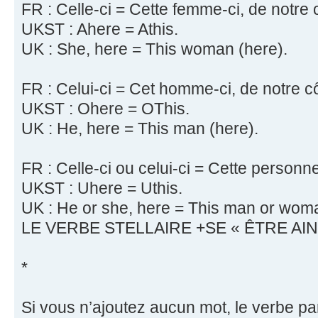
FR : Celle-ci = Cette femme-ci, de notre 
UKST : Ahere = Athis.
UK : She, here = This woman (here).
FR : Celui-ci = Cet homme-ci, de notre c
UKST : Ohere = OThis.
UK : He, here = This man (here).
FR : Celle-ci ou celui-ci = Cette personne
UKST : Uhere = Uthis.
UK : He or she, here = This man or woma
LE VERBE STELLAIRE +SE « ÊTRE AIN
*
Si vous n’ajoutez aucun mot, le verbe par 