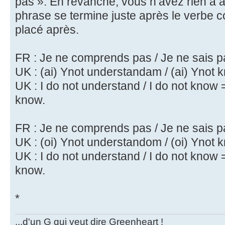
pas ». En revanche, vous n’avez rien à aj
phrase se termine juste après le verbe c
placé après.
FR : Je ne comprends pas / Je ne sais 
UK : (ai) Ynot understandam / (ai) Ynot
UK : I do not understand / I do not know =
know.
FR : Je ne comprends pas / Je ne sais 
UK : (oi) Ynot understandom / (oi) Ynot
UK : I do not understand / I do not know =
know.
*
...d'un G qui veut dire Greenheart !