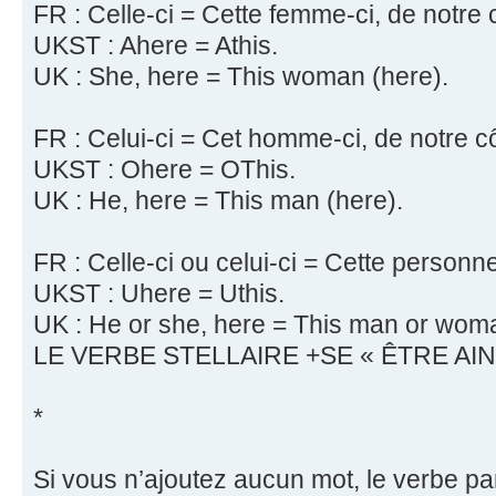
FR : Celle-ci = Cette femme-ci, de notre 
UKST : Ahere = Athis.
UK : She, here = This woman (here).
FR : Celui-ci = Cet homme-ci, de notre c
UKST : Ohere = OThis.
UK : He, here = This man (here).
FR : Celle-ci ou celui-ci = Cette personne
UKST : Uhere = Uthis.
UK : He or she, here = This man or woma
LE VERBE STELLAIRE +SE « ÊTRE AIN
*
Si vous n’ajoutez aucun mot, le verbe par 