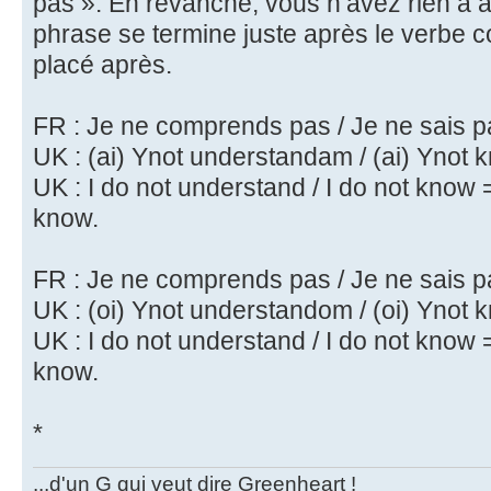
pas ». En revanche, vous n’avez rien à aj
phrase se termine juste après le verbe c
placé après.
FR : Je ne comprends pas / Je ne sais 
UK : (ai) Ynot understandam / (ai) Ynot
UK : I do not understand / I do not know =
know.
FR : Je ne comprends pas / Je ne sais 
UK : (oi) Ynot understandom / (oi) Ynot
UK : I do not understand / I do not know =
know.
*
...d'un G qui veut dire Greenheart !