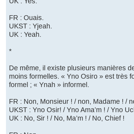
UK : Yes.
FR : Ouais.
UKST : Yjeah.
UK : Yeah.
*
De même, il existe plusieurs manières d
moins formelles. « Yno Osiro » est très f
formel ; « Ynah » informel.
FR : Non, Monsieur ! / non, Madame ! / n
UKST : Yno Osir! / Yno Ama’m ! / Yno Uch
UK : No, Sir ! / No, Ma’m ! / No, Chief !