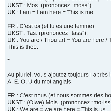
UKST : Mos. (prononcez “moss”).
UK : I am = I am here = This is me.
FR : C’est toi (et tu es une femme).
UKST : Tas. (prononcez “tass”).
UK : You are / Thou art = You are here / T
This is thee.
*
Au pluriel, vous ajoutez toujours I après l
A, E, O, U du mot anglais.
FR : C’est nous (et nous sommes des h
UKST : (Oiwe) Mois. (prononcez “mo-iss”
UK : We are = we are here = This is us.