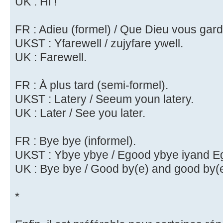
UK : Hi !
FR : Adieu (formel) / Que Dieu vous gard
UKST : Yfarewell / zujyfare ywell.
UK : Farewell.
FR : À plus tard (semi-formel).
UKST : Latery / Seeum youn latery.
UK : Later / See you later.
FR : Bye bye (informel).
UKST : Ybye ybye / Egood ybye iyand E
UK : Bye bye / Good by(e) and good by(e
*