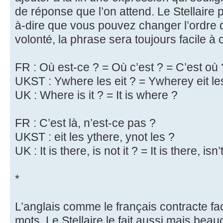
de réponse que l’on attend. Le Stellaire p
à-dire que vous pouvez changer l’ordre
volonté, la phrase sera toujours facile à
FR : Où est-ce ? = Où c’est ? = C’est où 
UKST : Ywhere les eit ? = Ywherey eit les
UK : Where is it ? = It is where ?
FR : C’est là, n’est-ce pas ?
UKST : eit les ythere, ynot les ?
UK : It is there, is not it ? = It is there, isn’t
*
L’anglais comme le français contracte fa
mots. Le Stellaire le fait aussi mais be