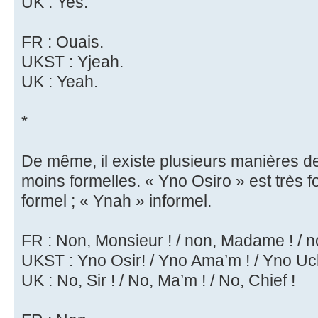
UK : Yes.
FR : Ouais.
UKST : Yjeah.
UK : Yeah.
*
De même, il existe plusieurs manières d
moins formelles. « Yno Osiro » est très f
formel ; « Ynah » informel.
FR : Non, Monsieur ! / non, Madame ! / n
UKST : Yno Osir! / Yno Ama’m ! / Yno Uch
UK : No, Sir ! / No, Ma’m ! / No, Chief !