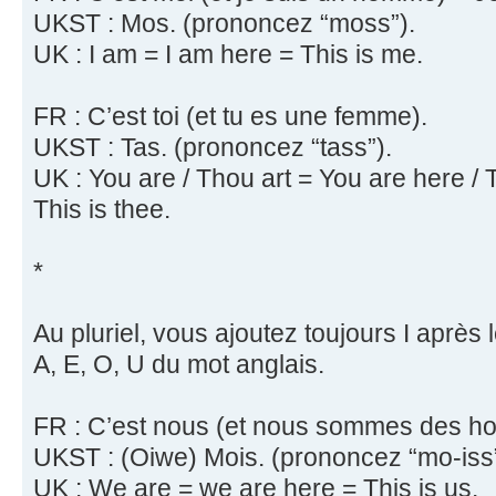
UKST : Mos. (prononcez “moss”).
UK : I am = I am here = This is me.
FR : C’est toi (et tu es une femme).
UKST : Tas. (prononcez “tass”).
UK : You are / Thou art = You are here / T
This is thee.
*
Au pluriel, vous ajoutez toujours I après l
A, E, O, U du mot anglais.
FR : C’est nous (et nous sommes des h
UKST : (Oiwe) Mois. (prononcez “mo-iss”
UK : We are = we are here = This is us.