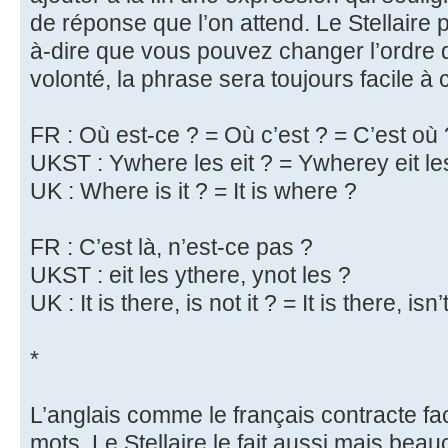
de réponse que l’on attend. Le Stellaire p
à-dire que vous pouvez changer l’ordre
volonté, la phrase sera toujours facile à
FR : Où est-ce ? = Où c’est ? = C’est où 
UKST : Ywhere les eit ? = Ywherey eit les
UK : Where is it ? = It is where ?
FR : C’est là, n’est-ce pas ?
UKST : eit les ythere, ynot les ?
UK : It is there, is not it ? = It is there, isn’t
*
L’anglais comme le français contracte fa
mots. Le Stellaire le fait aussi mais be