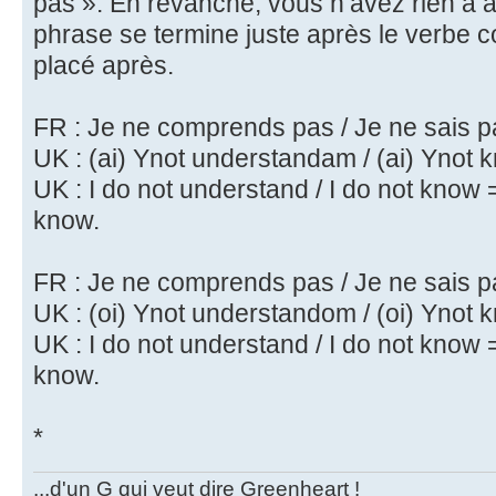
pas ». En revanche, vous n’avez rien à aj
phrase se termine juste après le verbe c
placé après.
FR : Je ne comprends pas / Je ne sais 
UK : (ai) Ynot understandam / (ai) Ynot
UK : I do not understand / I do not know =
know.
FR : Je ne comprends pas / Je ne sais 
UK : (oi) Ynot understandom / (oi) Ynot
UK : I do not understand / I do not know =
know.
*
...d'un G qui veut dire Greenheart !