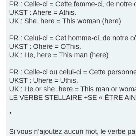
FR : Celle-ci = Cette femme-ci, de notre 
UKST : Ahere = Athis.
UK : She, here = This woman (here).
FR : Celui-ci = Cet homme-ci, de notre c
UKST : Ohere = OThis.
UK : He, here = This man (here).
FR : Celle-ci ou celui-ci = Cette personne
UKST : Uhere = Uthis.
UK : He or she, here = This man or woma
LE VERBE STELLAIRE +SE « ÊTRE AIN
*
Si vous n’ajoutez aucun mot, le verbe par 