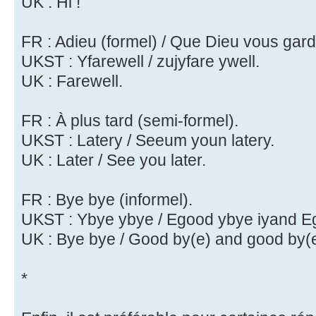
UK : Hi !
FR : Adieu (formel) / Que Dieu vous gard
UKST : Yfarewell / zujyfare ywell.
UK : Farewell.
FR : À plus tard (semi-formel).
UKST : Latery / Seeum youn latery.
UK : Later / See you later.
FR : Bye bye (informel).
UKST : Ybye ybye / Egood ybye iyand E
UK : Bye bye / Good by(e) and good by(e
*