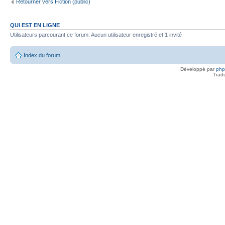
Retourner vers Fiction (public)
QUI EST EN LIGNE
Utilisateurs parcourant ce forum: Aucun utilisateur enregistré et 1 invité
Index du forum
Développé par
ph
Trad