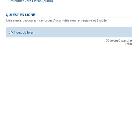
Retourner vers Fiction (public)
QUI EST EN LIGNE
Utilisateurs parcourant ce forum: Aucun utilisateur enregistré et 1 invité
Index du forum
Développé par
ph
Trad