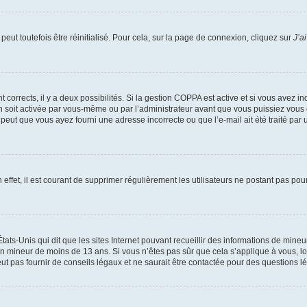
eut toutefois être réinitialisé. Pour cela, sur la page de connexion, cliquez sur
J’a
nt corrects, il y a deux possibilités. Si la gestion COPPA est active et si vous avez i
n soit activée par vous-même ou par l’administrateur avant que vous puissiez vous c
 peut que vous ayez fourni une adresse incorrecte ou que l’e-mail ait été traité par u
 effet, il est courant de supprimer régulièrement les utilisateurs ne postant pas pou
tats-Unis qui dit que les sites Internet pouvant recueillir des informations de mi
r un mineur de moins de 13 ans. Si vous n’êtes pas sûr que cela s’applique à vous, l
 pas fournir de conseils légaux et ne saurait être contactée pour des questions lég