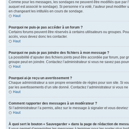
Comme pour les messages, les sondages ne peuvent être modifiés que par l’a
auquel est associé le sondage). Si personne n’a voté, l’auteur peut modifier
en changeant les intitulés en cours de sondage.
Haut
Pourquoi ne puis-je pas accéder à un forum ?
Certains forums peuvent être réservés à certains utilisateurs ou groupes. Pour
accès, vous devez donc les contacter.
Haut
Pourquoi ne puis-je pas joindre des fichiers à mon message ?
La possibilité d’ajouter des fichiers joints peut être accordée par forum, par g
groupe peut en joindre. Contactez l’administrateur si vous ne savez pas pourq
Haut
Pourquoi ai-je reçu un avertissement ?
Chaque administrateur a son propre ensemble de règles pour son site. Si vou
par les avertissements d’un site donné. Contactez l’administrateur si vous n
Haut
Comment rapporter des messages à un modérateur ?
Si l’administrateur l’a permis, allez sur le message à signaler et vous devri
Haut
À quoi sert le bouton « Sauvegarder » dans la page de rédaction de mess
Il vous permet d’enregistrer les messages à terminer pour les poster plus tard