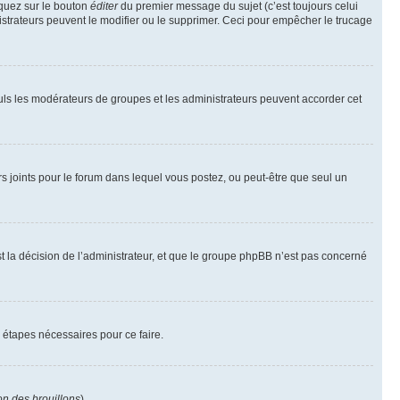
iquez sur le bouton
éditer
du premier message du sujet (c’est toujours celui
istrateurs peuvent le modifier ou le supprimer. Ceci pour empêcher le trucage
Seuls les modérateurs de groupes et les administrateurs peuvent accorder cet
iers joints pour le forum dans lequel vous postez, ou peut-être que seul un
 la décision de l’administrateur, et que le groupe phpBB n’est pas concerné
 étapes nécessaires pour ce faire.
on des brouillons
).