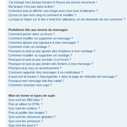
J’ai changé mon fuseau horaire et l’heure est encore incorrecte !
Ma langue n’est pas dans la liste !
Comment puis-je afficher une image avec mon nom d’utilisateur ?
Qu’est-ce que mon rang et comment le modifier ?
Lorsque je clique sur le lien
e-mail
d’un utilisateur, on me demande de me connecter ?
Problèmes liés aux envois de messages
Comment poster dans un forum ?
Comment modifier ou supprimer un message ?
Comment ajouter une signature à mes messages ?
Comment créer un sondage ?
Pourquoi ne puis-je pas ajouter plus d’options à mon sondage ?
Comment modifier ou supprimer un sondage ?
Pourquoi ne puis-je pas accéder à un forum ?
Pourquoi ne puis-je pas joindre des fichiers à mon message ?
Pourquoi ai-je reçu un avertissement ?
Comment rapporter des messages à un modérateur ?
À quoi sert le bouton « Sauvegarder » dans la page de rédaction de message ?
Pourquoi mon message doit être validé ?
Comment remonter mon sujet ?
Mise en forme et types de sujet
Que sont les BBCodes ?
Puis-je utiliser le HTML ?
Que sont les smileys ?
Puis-je publier des images ?
Que sont les annonces globales ?
Que sont les annonces ?
Que sont les post-it ?