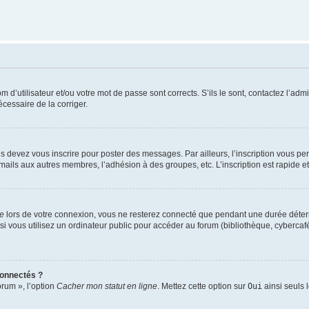
d’utilisateur et/ou votre mot de passe sont corrects. S’ils le sont, contactez l’admi
écessaire de la corriger.
s devez vous inscrire pour poster des messages. Par ailleurs, l’inscription vous p
mails aux autres membres, l’adhésion à des groupes, etc. L’inscription est rapide e
te
lors de votre connexion, vous ne resterez connecté que pendant une durée déterm
vous utilisez un ordinateur public pour accéder au forum (bibliothèque, cybercafé, u
connectés ?
orum », l’option
Cacher mon statut en ligne
. Mettez cette option sur
Oui
ainsi seuls 