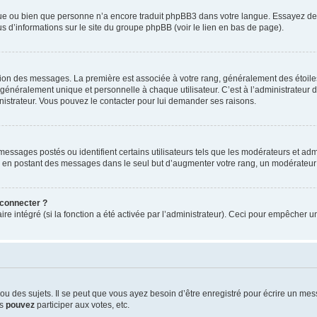
ngue ou bien que personne n’a encore traduit phpBB3 dans votre langue. Essayez de d
us d’informations sur le site du groupe phpBB (voir le lien en bas de page).
ation des messages. La première est associée à votre rang, généralement des étoile
éralement unique et personnelle à chaque utilisateur. C’est à l’administrateur d’ac
inistrateur. Vous pouvez le contacter pour lui demander ses raisons.
essages postés ou identifient certains utilisateurs tels que les modérateurs et admi
ums en postant des messages dans le seul but d’augmenter votre rang, un modérateu
 connecter ?
ire intégré (si la fonction a été activée par l’administrateur). Ceci pour empêcher un
 des sujets. Il se peut que vous ayez besoin d’être enregistré pour écrire un mes
us
pouvez
participer aux votes, etc.