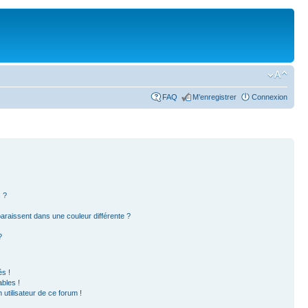
FAQ
M’enregistrer
Connexion
 ?
paraissent dans une couleur différente ?
?
s !
bles !
 utilisateur de ce forum !