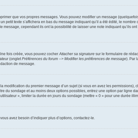
pprimer que vos propres messages. Vous pouvez modifier un message (quelquefois d
it texte s’affichera en bas du message indiquant qu’il a été édité, le nombre de fo
message, cependant ils ont la possibilité de laisser une note indiquant qu’ils ont m
 Une fois créée, vous pouvez cocher
Attacher sa signature
sur le formulaire de réda
ateur (onglet
Préférences du forum --> Modifier les préférences de message
). Par 
rédaction de message.
u la modification du premier message d’un sujet (si vous en avez les permissions), c
titre du sondage et au moins deux options possibles, entrez une option par ligne
utilisateur », limiter la durée en jours du sondage (mettre « 0 » pour une durée illimi
vous avez besoin d’indiquer plus d’options, contactez-le.