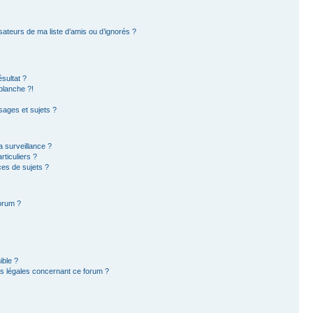
sateurs de ma liste d’amis ou d’ignorés ?
sultat ?
blanche ?!
ages et sujets ?
la surveillance ?
ticuliers ?
es de sujets ?
forum ?
ible ?
ns légales concernant ce forum ?