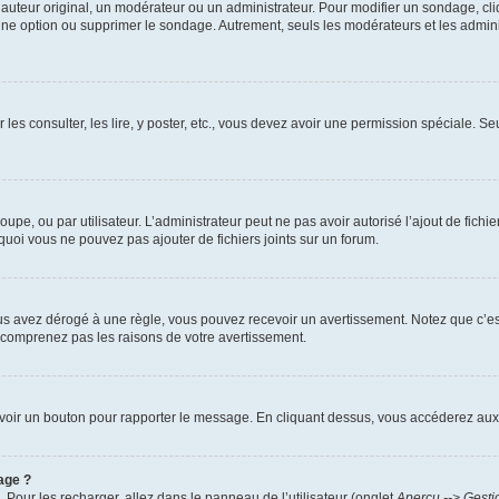
uteur original, un modérateur ou un administrateur. Pour modifier un sondage, cl
 une option ou supprimer le sondage. Autrement, seuls les modérateurs et les admin
 les consulter, les lire, y poster, etc., vous devez avoir une permission spéciale. 
roupe, ou par utilisateur. L’administrateur peut ne pas avoir autorisé l’ajout de fich
uoi vous ne pouvez pas ajouter de fichiers joints sur un forum.
s avez dérogé à une règle, vous pouvez recevoir un avertissement. Notez que c’est
e comprenez pas les raisons de votre avertissement.
ez voir un bouton pour rapporter le message. En cliquant dessus, vous accéderez aux
age ?
. Pour les recharger, allez dans le panneau de l’utilisateur (onglet
Aperçu --> Gesti