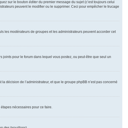
iquez sur le bouton
éditer
du premier message du sujet (c’est toujours celui
istrateurs peuvent le modifier ou le supprimer. Ceci pour empêcher le trucage
Seuls les modérateurs de groupes et les administrateurs peuvent accorder cet
iers joints pour le forum dans lequel vous postez, ou peut-être que seul un
 la décision de l’administrateur, et que le groupe phpBB n’est pas concerné
 étapes nécessaires pour ce faire.
on des brouillons
).