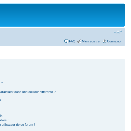
FAQ
M’enregistrer
Connexion
 ?
paraissent dans une couleur différente ?
?
s !
bles !
 utilisateur de ce forum !