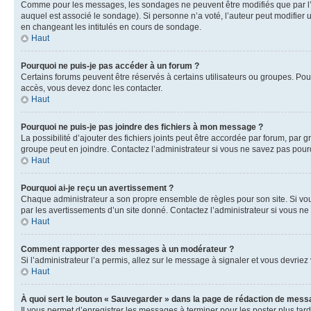
Comme pour les messages, les sondages ne peuvent être modifiés que par l’a
auquel est associé le sondage). Si personne n’a voté, l’auteur peut modifier
en changeant les intitulés en cours de sondage.
Haut
Pourquoi ne puis-je pas accéder à un forum ?
Certains forums peuvent être réservés à certains utilisateurs ou groupes. Pour
accès, vous devez donc les contacter.
Haut
Pourquoi ne puis-je pas joindre des fichiers à mon message ?
La possibilité d’ajouter des fichiers joints peut être accordée par forum, par g
groupe peut en joindre. Contactez l’administrateur si vous ne savez pas pourq
Haut
Pourquoi ai-je reçu un avertissement ?
Chaque administrateur a son propre ensemble de règles pour son site. Si vou
par les avertissements d’un site donné. Contactez l’administrateur si vous n
Haut
Comment rapporter des messages à un modérateur ?
Si l’administrateur l’a permis, allez sur le message à signaler et vous devri
Haut
À quoi sert le bouton « Sauvegarder » dans la page de rédaction de mess
Il vous permet d’enregistrer les messages à terminer pour les poster plus tard