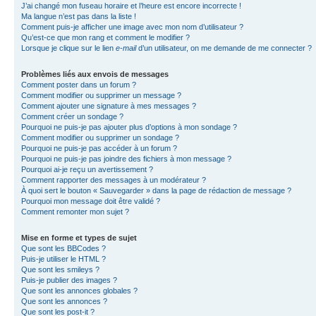
J’ai changé mon fuseau horaire et l’heure est encore incorrecte !
Ma langue n’est pas dans la liste !
Comment puis-je afficher une image avec mon nom d’utilisateur ?
Qu’est-ce que mon rang et comment le modifier ?
Lorsque je clique sur le lien
e-mail
d’un utilisateur, on me demande de me connecter ?
Problèmes liés aux envois de messages
Comment poster dans un forum ?
Comment modifier ou supprimer un message ?
Comment ajouter une signature à mes messages ?
Comment créer un sondage ?
Pourquoi ne puis-je pas ajouter plus d’options à mon sondage ?
Comment modifier ou supprimer un sondage ?
Pourquoi ne puis-je pas accéder à un forum ?
Pourquoi ne puis-je pas joindre des fichiers à mon message ?
Pourquoi ai-je reçu un avertissement ?
Comment rapporter des messages à un modérateur ?
À quoi sert le bouton « Sauvegarder » dans la page de rédaction de message ?
Pourquoi mon message doit être validé ?
Comment remonter mon sujet ?
Mise en forme et types de sujet
Que sont les BBCodes ?
Puis-je utiliser le HTML ?
Que sont les smileys ?
Puis-je publier des images ?
Que sont les annonces globales ?
Que sont les annonces ?
Que sont les post-it ?