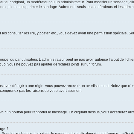
uteur original, un modérateur ou un administrateur. Pour modifier un sondage, cl
 une option ou supprimer le sondage. Autrement, seuls les modérateurs et les admin
 les consulter, les lire, y poster, etc., vous devez avoir une permission spéciale. 
roupe, ou par utilisateur. L’administrateur peut ne pas avoir autorisé l’ajout de fich
uoi vous ne pouvez pas ajouter de fichiers joints sur un forum.
s avez dérogé à une règle, vous pouvez recevoir un avertissement. Notez que c’est
e comprenez pas les raisons de votre avertissement.
ez voir un bouton pour rapporter le message. En cliquant dessus, vous accéderez aux
age ?
. Pour les recharger, allez dans le panneau de l’utilisateur (onglet
Aperçu --> Gesti