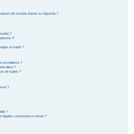
sateurs de ma liste d’amis ou d’ignorés ?
sultat ?
blanche ?!
ages et sujets ?
la surveillance ?
ticuliers ?
es de sujets ?
forum ?
ible ?
ns légales concernant ce forum ?