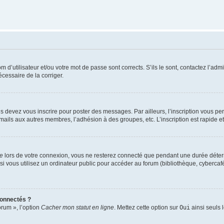
d’utilisateur et/ou votre mot de passe sont corrects. S’ils le sont, contactez l’admi
écessaire de la corriger.
s devez vous inscrire pour poster des messages. Par ailleurs, l’inscription vous p
mails aux autres membres, l’adhésion à des groupes, etc. L’inscription est rapide e
te
lors de votre connexion, vous ne resterez connecté que pendant une durée déterm
vous utilisez un ordinateur public pour accéder au forum (bibliothèque, cybercafé, u
connectés ?
orum », l’option
Cacher mon statut en ligne
. Mettez cette option sur
Oui
ainsi seuls 