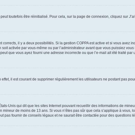
eut toutefois être réinitialisé. Pour cela, sur la page de connexion, cliquez sur
J’a
nt corrects, il y a deux possibilités. Si la gestion COPPA est active et si vous avez i
n soit activée par vous-même ou par l’administrateur avant que vous puissiez vous c
 peut que vous ayez fourni une adresse incorrecte ou que l’e-mail ait été traité par u
 effet, il est courant de supprimer régulièrement les utilisateurs ne postant pas pou
tats-Unis qui dit que les sites Internet pouvant recueillir des informations de mi
r un mineur de moins de 13 ans. Si vous n’êtes pas sûr que cela s’applique à vous, l
 pas fournir de conseils légaux et ne saurait être contactée pour des questions lég