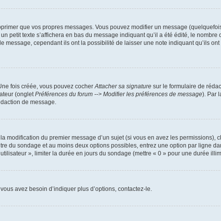
pprimer que vos propres messages. Vous pouvez modifier un message (quelquefois d
it texte s’affichera en bas du message indiquant qu’il a été édité, le nombre de fo
message, cependant ils ont la possibilité de laisser une note indiquant qu’ils ont m
 Une fois créée, vous pouvez cocher
Attacher sa signature
sur le formulaire de réda
ateur (onglet
Préférences du forum --> Modifier les préférences de message
). Par 
rédaction de message.
u la modification du premier message d’un sujet (si vous en avez les permissions), c
titre du sondage et au moins deux options possibles, entrez une option par ligne
utilisateur », limiter la durée en jours du sondage (mettre « 0 » pour une durée illimi
vous avez besoin d’indiquer plus d’options, contactez-le.