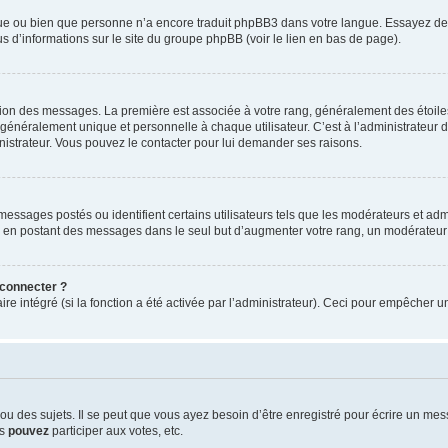
ngue ou bien que personne n’a encore traduit phpBB3 dans votre langue. Essayez de d
us d’informations sur le site du groupe phpBB (voir le lien en bas de page).
ation des messages. La première est associée à votre rang, généralement des étoile
éralement unique et personnelle à chaque utilisateur. C’est à l’administrateur d’ac
inistrateur. Vous pouvez le contacter pour lui demander ses raisons.
essages postés ou identifient certains utilisateurs tels que les modérateurs et admi
ums en postant des messages dans le seul but d’augmenter votre rang, un modérateu
 connecter ?
ire intégré (si la fonction a été activée par l’administrateur). Ceci pour empêcher un
 des sujets. Il se peut que vous ayez besoin d’être enregistré pour écrire un mes
us
pouvez
participer aux votes, etc.