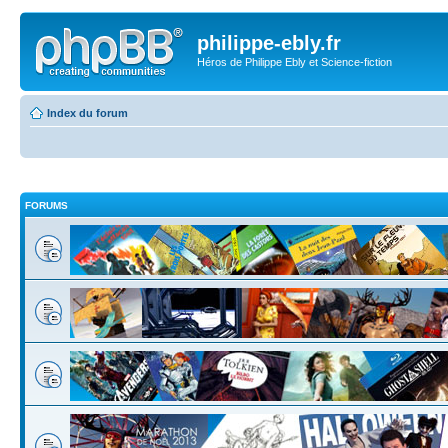
philippe-ebly.fr
Héros de Philippe Ebly et Science-fiction
Index du forum
FORUMS