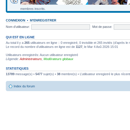
membres inscrits.
CONNEXION
•
M’ENREGISTRER
Nom d’utilisateur:
Mot de passe:
QUI EST EN LIGNE
Au total il y a
265
utilisateurs en ligne :: 0 enregistré, 0 invisible et 265 invités (d’après l
Le record du nombre d’utilisateurs en ligne est de
1127
, le Mar 4 Aoû 2026 15:01
Utilisateurs enregistrés: Aucun utilisateur enregistré
Légende:
Administrateurs
,
Modérateurs globaux
STATISTIQUES
13789
message(s) •
5477
sujet(s) •
38
membre(s) • L’utilisateur enregistré le plus récen
Index du forum