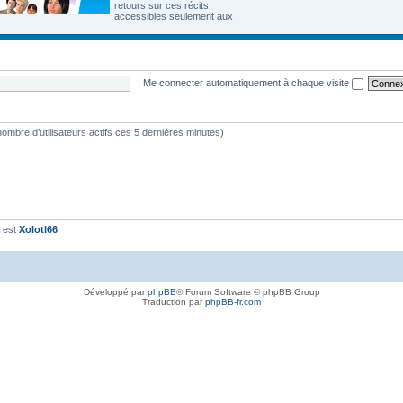
retours sur ces récits
accessibles seulement aux
|
Me connecter automatiquement à chaque visite
e nombre d’utilisateurs actifs ces 5 dernières minutes)
t est
Xolotl66
Développé par
phpBB
® Forum Software © phpBB Group
Traduction par
phpBB-fr.com