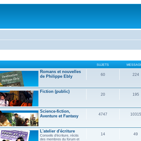
SUJETS
MESSAG
Romans et nouvelles
60
224
de Philippe Ebly
Fiction (public)
20
195
Science-fiction,
4747
1031
Aventure et Fantasy
L'atelier d'écriture
14
49
Conseils d'écriture, récits
des membres du forum et