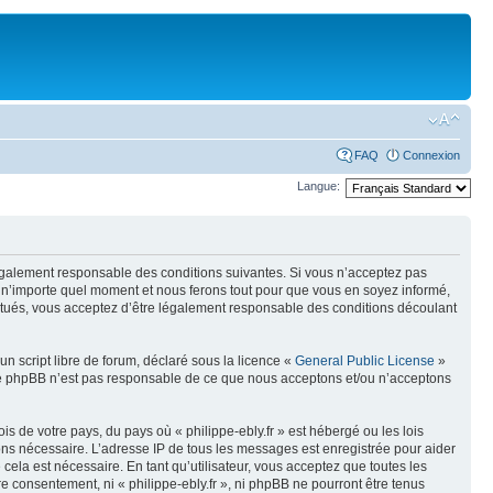
FAQ
Connexion
Langue:
e légalement responsable des conditions suivantes. Si vous n’acceptez pas
 à n’importe quel moment et nous ferons tout pour que vous en soyez informé,
ffectués, vous acceptez d’être légalement responsable des conditions découlant
n script libre de forum, déclaré sous la licence «
General Public License
»
oupe phpBB n’est pas responsable de ce que nous acceptons et/ou n’acceptons
s de votre pays, du pays où « philippe-ebly.fr » est hébergé ou les lois
eons nécessaire. L’adresse IP de tous les messages est enregistrée pour aider
cela est nécessaire. En tant qu’utilisateur, vous acceptez que toutes les
 consentement, ni « philippe-ebly.fr », ni phpBB ne pourront être tenus