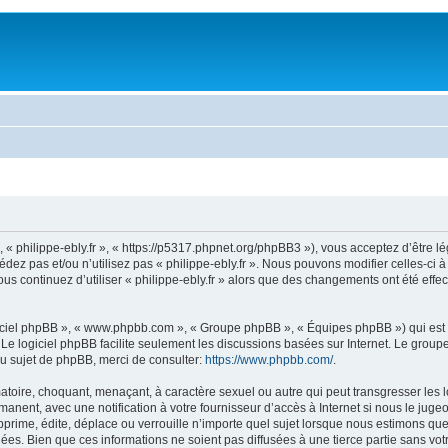
 », « philippe-ebly.fr », « https://p5317.phpnet.org/phpBB3 »), vous acceptez d’êtr
édez pas et/ou n’utilisez pas « philippe-ebly.fr ». Nous pouvons modifier celles-ci
 vous continuez d’utiliser « philippe-ebly.fr » alors que des changements ont été e
logiciel phpBB », « www.phpbb.com », « Groupe phpBB », « Équipes phpBB ») qui est u
. Le logiciel phpBB facilite seulement les discussions basées sur Internet. Le gr
u sujet de phpBB, merci de consulter:
https://www.phpbb.com/
.
toire, choquant, menaçant, à caractère sexuel ou autre qui peut transgresser les loi
anent, avec une notification à votre fournisseur d’accès à Internet si nous le jug
prime, édite, déplace ou verrouille n’importe quel sujet lorsque nous estimons que 
s. Bien que ces informations ne soient pas diffusées à une tierce partie sans votre