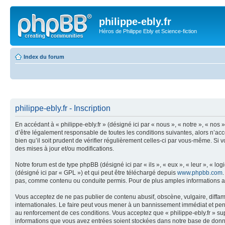
philippe-ebly.fr
Héros de Philippe Ebly et Science-fiction
Index du forum
philippe-ebly.fr - Inscription
En accédant à « philippe-ebly.fr » (désigné ici par « nous », « notre », « nos
d’être légalement responsable de toutes les conditions suivantes, alors n’acc
bien qu’il soit prudent de vérifier régulièrement celles-ci par vous-même. Si
des mises à jour et/ou modifications.
Notre forum est de type phpBB (désigné ici par « ils », « eux », « leur », « 
(désigné ici par « GPL ») et qui peut être téléchargé depuis
www.phpbb.com
pas, comme contenu ou conduite permis. Pour de plus amples informations a
Vous acceptez de ne pas publier de contenu abusif, obscène, vulgaire, diffama
internationales. Le faire peut vous mener à un bannissement immédiat et perm
au renforcement de ces conditions. Vous acceptez que « philippe-ebly.fr » sup
informations que vous avez entrées soient stockées dans notre base de donnée