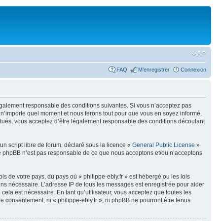
FAQ
M’enregistrer
Connexion
e légalement responsable des conditions suivantes. Si vous n’acceptez pas
 à n’importe quel moment et nous ferons tout pour que vous en soyez informé,
ffectués, vous acceptez d’être légalement responsable des conditions découlant
n script libre de forum, déclaré sous la licence «
General Public License
»
oupe phpBB n’est pas responsable de ce que nous acceptons et/ou n’acceptons
s de votre pays, du pays où « philippe-ebly.fr » est hébergé ou les lois
eons nécessaire. L’adresse IP de tous les messages est enregistrée pour aider
cela est nécessaire. En tant qu’utilisateur, vous acceptez que toutes les
 consentement, ni « philippe-ebly.fr », ni phpBB ne pourront être tenus