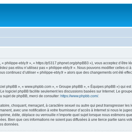
 », « philippe-ebly.fr », « https://p5317.phpnet.org/phpBB3 »), vous acceptez d’êtr
édez pas et/ou n’utilisez pas « philippe-ebly.fr ». Nous pouvons modifier celles-ci
 vous continuez d’utiliser « philippe-ebly.fr » alors que des changements ont été e
logiciel phpBB », « www.phpbb.com », « Groupe phpBB », « Équipes phpBB ») qui est u
. Le logiciel phpBB facilite seulement les discussions basées sur Internet. Le gr
u sujet de phpBB, merci de consulter:
https://www.phpbb.com/
.
toire, choquant, menaçant, à caractère sexuel ou autre qui peut transgresser les loi
anent, avec une notification à votre fournisseur d’accès à Internet si nous le jug
prime, édite, déplace ou verrouille n’importe quel sujet lorsque nous estimons que 
s. Bien que ces informations ne soient pas diffusées à une tierce partie sans votre
les données.