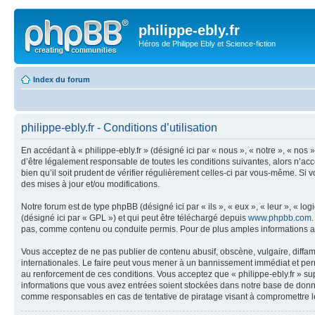
philippe-ebly.fr
Héros de Philippe Ebly et Science-fiction
Index du forum
philippe-ebly.fr - Conditions d’utilisation
En accédant à « philippe-ebly.fr » (désigné ici par « nous », « notre », « nos
d’être légalement responsable de toutes les conditions suivantes, alors n’acc
bien qu’il soit prudent de vérifier régulièrement celles-ci par vous-même. Si
des mises à jour et/ou modifications.
Notre forum est de type phpBB (désigné ici par « ils », « eux », « leur », « 
(désigné ici par « GPL ») et qui peut être téléchargé depuis
www.phpbb.com
pas, comme contenu ou conduite permis. Pour de plus amples informations a
Vous acceptez de ne pas publier de contenu abusif, obscène, vulgaire, diffama
internationales. Le faire peut vous mener à un bannissement immédiat et perm
au renforcement de ces conditions. Vous acceptez que « philippe-ebly.fr » sup
informations que vous avez entrées soient stockées dans notre base de donnée
comme responsables en cas de tentative de piratage visant à compromettre 