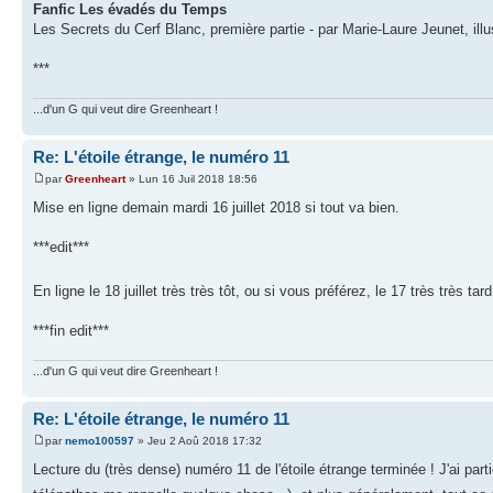
Fanfic Les évadés du Temps
Les Secrets du Cerf Blanc, première partie - par Marie-Laure Jeunet, illu
***
...d'un G qui veut dire Greenheart !
Re: L'étoile étrange, le numéro 11
par
Greenheart
» Lun 16 Juil 2018 18:56
Mise en ligne demain mardi 16 juillet 2018 si tout va bien.
***edit***
En ligne le 18 juillet très très tôt, ou si vous préférez, le 17 très très tar
***fin edit***
...d'un G qui veut dire Greenheart !
Re: L'étoile étrange, le numéro 11
par
nemo100597
» Jeu 2 Aoû 2018 17:32
Lecture du (très dense) numéro 11 de l'étoile étrange terminée ! J'ai part