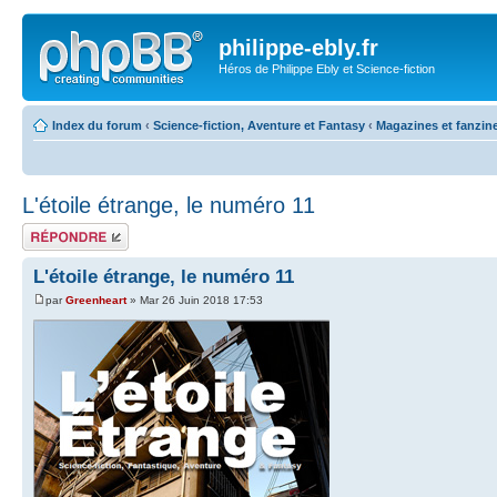
philippe-ebly.fr
Héros de Philippe Ebly et Science-fiction
Index du forum
‹
Science-fiction, Aventure et Fantasy
‹
Magazines et fanzin
L'étoile étrange, le numéro 11
Répondre
L'étoile étrange, le numéro 11
par
Greenheart
» Mar 26 Juin 2018 17:53