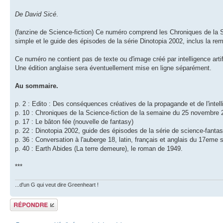
De David Sicé
.
(fanzine de Science-fiction) Ce numéro comprend les Chroniques de la S
simple et le guide des épisodes de la série Dinotopia 2002, inclus la re
Ce numéro ne contient pas de texte ou d'image créé par intelligence artifi
Une édition anglaise sera éventuellement mise en ligne séparément.
Au sommaire.
p. 2 : Edito : Des conséquences créatives de la propagande et de l'intellig
p. 10 : Chroniques de la Science-fiction de la semaine du 25 novembre 
p. 17 : Le bâton fée (nouvelle de fantasy)
p. 22 : Dinotopia 2002, guide des épisodes de la série de science-fantas
p. 36 : Conversation à l'auberge 18, latin, français et anglais du 17eme si
p. 40 : Earth Abides (La terre demeure), le roman de 1949.
***
...d'un G qui veut dire Greenheart !
Répondre