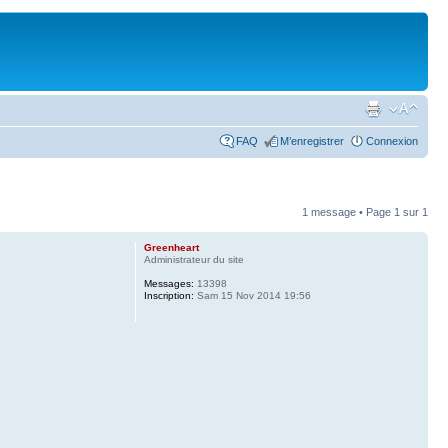
FAQ
M’enregistrer
Connexion
1 message • Page
1
sur
1
Greenheart
Administrateur du site
Messages:
13398
Inscription:
Sam 15 Nov 2014 19:56