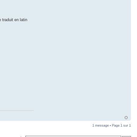
traduit en latin
1 message • Page
1
sur
1