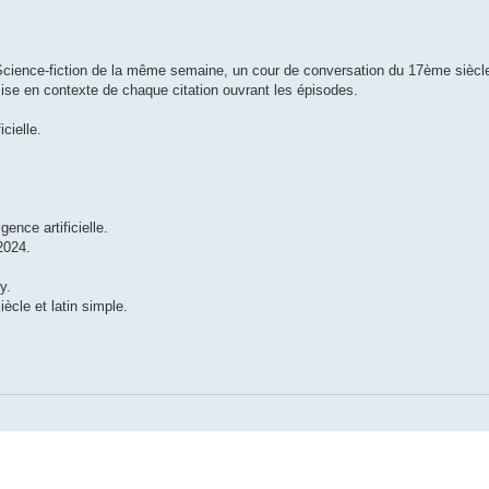
cience-fiction de la même semaine, un cour de conversation du 17ème siècle 
mise en contexte de chaque citation ouvrant les épisodes.
cielle.
ence artificielle.
2024.
y.
ècle et latin simple.